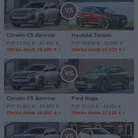
VS
Citroën C5 Aircross
Hyundai Tucson
PVP 33.306 € - 40.480 €
PVP 33.896 € - 52.896 €
Ofertas desde
26.990 €
>
Ofertas desde
26.025 €
>
VS
Citroën C5 Aircross
Ford Kuga
PVP 33.306 € - 40.480 €
PVP 37.021 € - 42.554 €
Ofertas desde
26.990 €
>
Ofertas desde
27.628 €
>
VS