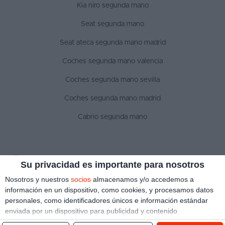
Kia niro segunda mano
Seat segunda mano
Seat ateca segunda mano madrid
Coches segunda mano valencia
Coches segunda mano sevilla
Coches segunda mano madrid
Cabrio segunda mano
SÍGUENOS
Su privacidad es importante para nosotros
Nosotros y nuestros
socios
almacenamos y/o accedemos a
información en un dispositivo, como cookies, y procesamos datos
personales, como identificadores únicos e información estándar
Aviso legal
Política de privacidad
Política de cookies
enviada por un dispositivo para publicidad y contenido
Copyright © 2022 ¿Qué coche me compro?. Todos los derechos reservados
personalizado, medición de publicidad y contenido, investigación