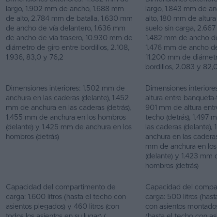
largo, 1.902 mm de ancho, 1.688 mm
largo, 1.843 mm de a
de alto, 2.784 mm de batalla, 1.630 mm
alto, 180 mm de altura 
de ancho de vía delantero, 1.636 mm
suelo sin carga, 2.667
de ancho de vía trasero, 10.930 mm de
1.482 mm de ancho de
diámetro de giro entre bordillos, 2.108,
1.476 mm de ancho de 
1.936, 83,0 y 76,2
11.200 mm de diámetr
bordillos, 2.083 y 82,
Dimensiones interiores: 1.502 mm de
Dimensiones interior
anchura en las caderas (delante), 1.452
altura entre banqueta-
mm de anchura en las caderas (detrás),
901 mm de altura ent
1.455 mm de anchura en los hombros
techo (detrás), 1.497
(delante) y 1.425 mm de anchura en los
las caderas (delante)
hombros (detrás)
anchura en las caderas
mm de anchura en lo
(delante) y 1.423 mm 
hombros (detrás)
Capacidad del compartimento de
Capacidad del compa
carga: 1.600 litros (hasta el techo con
carga: 500 litros (hast
asientos plegados) y 460 litros (con
con asientos montados)
todos los asientos en su lugar) (
(hasta el techo con as