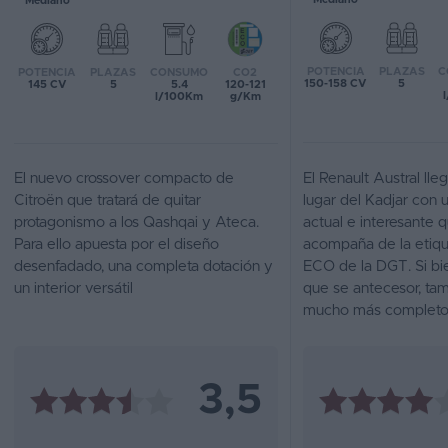
Mediano
Favoritos
POTENCIA
PLAZAS
C
POTENCIA
PLAZAS
CONSUMO
CO2
Concesionarios
150-158 CV
5
145 CV
5
5.4
120-121
l/100Km
g/Km
Vender
coche
El nuevo crossover compacto de
El Renault Austral lle
Blog
Citroën que tratará de quitar
lugar del Kadjar con 
protagonismo a los Qashqai y Ateca.
actual e interesante 
Ventas
Para ello apuesta por el diseño
acompaña de la etiqu
de
desenfadado, una completa dotación y
ECO de la DGT. Si bi
coches
un interior versátil
que se antecesor, tam
2026
mucho más completo 
3,5