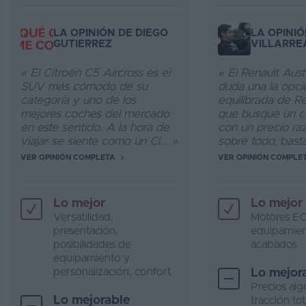
LA OPINIÓN DE DIEGO
LA OPINIÓ
GUTIERREZ
VILLARRE
« El Citroën C5 Aircross es el
« El Renault Austr
SUV más cómodo de su
duda una la opc
categoría y uno de los
equilibrada de Re
mejores coches del mercado
que busque un co
en este sentido. A la hora de
con un precio ra
viajar se siente como un Ci... »
sobre todo, basta
VER OPINIÓN COMPLETA
VER OPINIÓN COMPLE
Lo mejor
Lo mejor
Versatilidad,
Motores EC
presentación,
equipamien
posibilidades de
acabados
equipamiento y
personalización, confort
Lo mejor
Precios alg
Lo mejorable
tracción tot