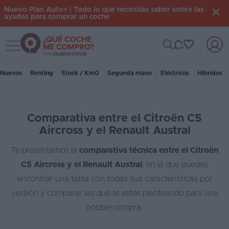
Nuevo Plan Auto+ | Todo lo que necesitas saber sobre las
ayudas para comprar un coche
Toggle navigation
Iniciar
sesión
Nuevos
Renting
Stock / Km0
Segunda mano
Eléctricos
Híbridos
Inicio
Comparativa entre el Citroën C5
Coches
Aircross y el Renault Austral
nuevos
Te presentamos la
comparativa técnica entre el Citroën
Renting
C5 Aircross y el Renault Austral
, en la que puedes
Suscripción
encontrar una tabla con todas sus características por
versión y comparar las que te estés planteando para una
Stock
posible compra.
KM
0