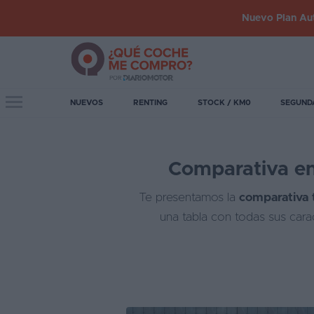
Nuevo Plan Aut
Iniciar
sesión
Toggle navigation
NUEVOS
RENTING
STOCK / KM0
SEGUND
Inicio
Comparativa en
Coches
nuevos
Te presentamos la
comparativa 
Renting
una tabla con todas sus cara
Suscripción
Stock
KM
0