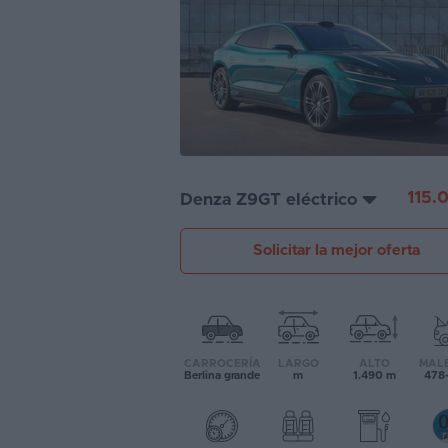
Segunda
mano
Eléctricos
Híbridos
Ofertas
115.
Denza Z9GT eléctrico
Asistente
Solicitar la mejor oferta
Foro
de
opiniones
Guías
CARROCERÍA
LARGO
ALTO
MAL
de
Berlina grande
m
1.490 m
478-
compra
Comparador