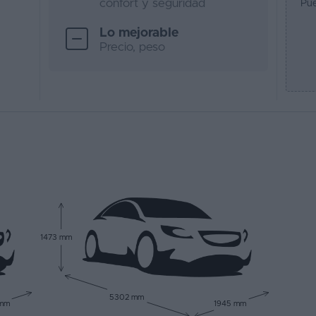
confort y seguridad
Pue
Lo mejorable
Precio, peso
1473 mm
5302 mm
 mm
1945 mm