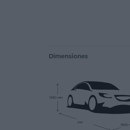
Dimensiones
1490 mm
mm
1990