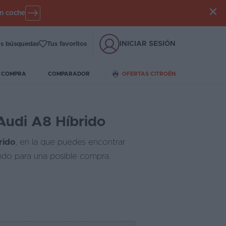
un coche
INICIAR SESIÓN
s búsquedas
Tus favoritos
E COMPRA
COMPARADOR
OFERTAS CITROËN
Audi A8 Híbrido
rido
, en la que puedes encontrar
ando para una posible compra.