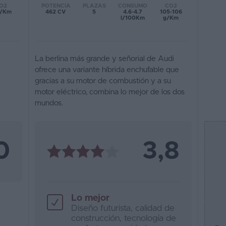
POTENCIA
PLAZAS
CONSUMO
CO2
O2
462 CV
5
4.6-4.7
105-106
g/Km
l/100Km
g/Km
La berlina más grande y señorial de Audi
ofrece una variante híbrida enchufable que
gracias a su motor de combustión y a su
motor eléctrico, combina lo mejor de los dos
mundos.
0
3,8
Lo mejor
Diseño futurista, calidad de
construcción, tecnología de