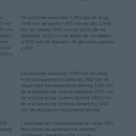
o,
Dimensiones exteriores: 5.190 mm de largo,
20 mm
1.945 mm de ancho, 1.473 mm de alto, 2.998
.125 mm
mm de batalla, 1.645 mm de ancho de vía
antero,
delantero, 1.633 mm de ancho de vía trasero,
0 mm
12.500 mm de diámetro de giro entre paredes
500 mm
y 41,0
 34,4 y
Dimensiones interiores: 1.048 mm de altura
entre banqueta-techo (delante), 983 mm de
altura entre banqueta-techo (detrás), 1.581 mm
de anchura en las caderas (delante), 1.553 mm
de anchura en las caderas (detrás), 1.502 mm
de anchura en los hombros (delante) y 1.462
mm de anchura en los hombros (detrás)
478
Capacidad del compartimento de carga: 390
ntados)
litros (hasta las ventanas con asientos
montados) ( medición VDA ) 0 l de