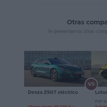
Otras compar
Te presentamos otras compa
VS
Denza Z9GT eléctrico
Lotu
PVP 10
Ofertas desde
115.000 €
>
Solicit