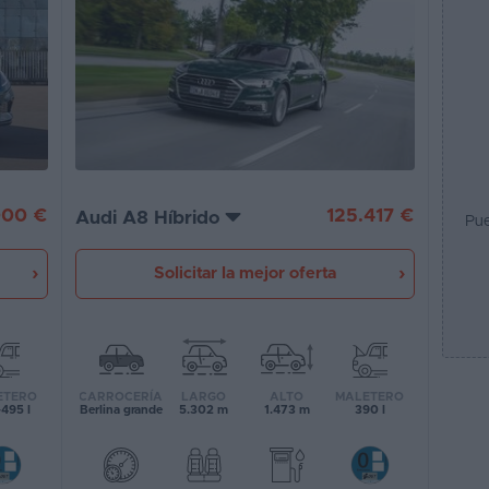
125.417 €
000 €
Audi A8 Híbrido
Pue
Solicitar la mejor oferta
CARROCERÍA
LARGO
ALTO
MALETERO
ETERO
Berlina grande
5.302 m
1.473 m
390 l
495 l