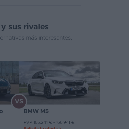
y sus rivales
ernativas más interesantes,
VS
o
BMW M5
PVP 165.241 € - 166.941 €
Solicita tu oferta
>