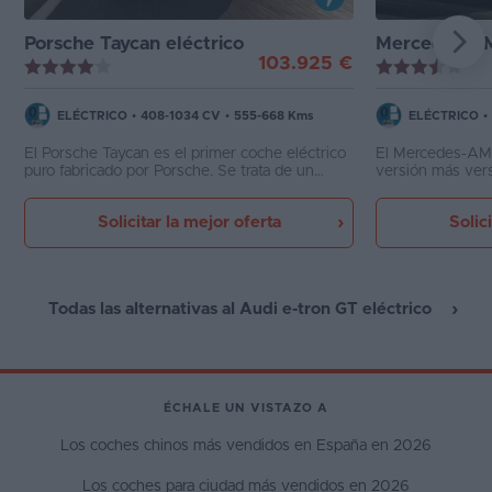
Porsche Taycan eléctrico
Mercedes-AMG G
103.925 €
ELÉCTRICO
•
408-1034 CV
•
555-668 Kms
ELÉCTRICO
•
El Porsche Taycan es el primer coche eléctrico
El Mercedes-AMG
puro fabricado por Porsche. Se trata de un
versión más vers
superdeportivo de un tamaño ligeramente
combina prestaci
inferior a su hermano el Panamera y con unas
Solicitar la mejor oferta
Solic
prestaciones incluso superiores, a partir de dos
motores eléctricos acoplados a sendos ejes. Su
aceleración de 0-100 km/h en 2,8 segundos
es prueba elocuente de lo que es capaz de
hacer este silencioso misil tierra-tierra.
Todas las alternativas al Audi e-tron GT eléctrico
ÉCHALE UN VISTAZO A
Los coches chinos más vendidos en España en 2026
Los coches para ciudad más vendidos en 2026