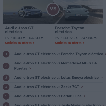
VS
Audi e-tron GT
Porsche Taycan
eléctrico
eléctrico
PVP 111.319 € - 166.519 €
PVP 103.925 € - 247.196 €
Solicita tu oferta
>
Solicita tu oferta
>
Audi e-tron GT eléctrico
vs
Porsche Taycan eléctrico
1
Audi e-tron GT eléctrico
vs
Mercedes-AMG GT 4
2
Puertas
>
Audi e-tron GT eléctrico
vs
Lotus Emeya eléctrico
>
3
Audi e-tron GT eléctrico
vs
Zeekr 7GT
>
4
Audi e-tron GT eléctrico
vs
Ferrari Luce
>
5
Audi e-tron GT eléctrico
vs
Tesla Model S eléctrico
>
6