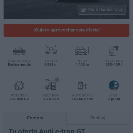
Segunda
Ver todas las fotos
mano
Eléctricos
¡Quiero aprovechar esta oferta!
Híbridos
Ofertas
CARROCERÍA
LARGO
ALTO
MALETERO
Asistente
Berlina grande
4.989 m
1.402 m
350-405 l
Foro
de
opiniones
POTENCIA
RECARGA
AUTONOMÍA
CO2
585-925 CV
0,3-0,38 h
583-604 Kms
0 g/Km
Guías
de
Compra
Renting
compra
Tu oferta Audi e-tron GT
Comparador