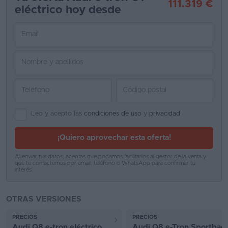
111.319 €
eléctrico hoy desde
Favoritos
Concesionarios
Vender
coche
Blog
Ventas
Leo y acepto las
condiciones de uso
y
privacidad
de
¡Quiero aprovechar esta oferta!
coches
2026
Al enviar tus datos, aceptas que podamos facilitarlos al gestor de la venta y
que te contactemos por email, teléfono o WhatsApp para confirmar tu
interés.
OTRAS VERSIONES
PRECIOS
PRECIOS
Audi Q8 e-tron eléctrico
Audi Q8 e-Tron Sportback