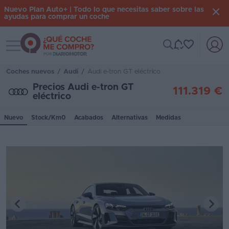
Nuevo Plan Auto+ | Todo lo que necesitas saber sobre las
ayudas para comprar un coche
Toggle navigation
Iniciar
sesión
Coches nuevos
/
Audi
/
Audi e-tron GT eléctrico
Precios Audi e-tron GT
111.319 €
eléctrico
Inicio
Nuevo
Stock/Km0
Acabados
Alternativas
Medidas
Coches
nuevos
Renting
Suscripción
Stock
KM
0