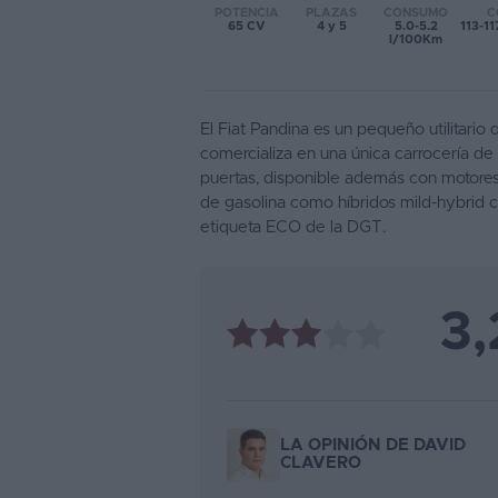
POTENCIA
PLAZAS
CONSUMO
C
65 CV
4 y 5
5.0-5.2
113-1
Favoritos
l/100Km
Concesionarios
El Fiat Pandina es un pequeño utilitario 
Vender
comercializa en una única carrocería de
coche
puertas, disponible además con motores
de gasolina como híbridos mild-hybrid 
Blog
etiqueta ECO de la DGT.
Ventas
de
coches
3,
2026
LA OPINIÓN DE DAVID
CLAVERO