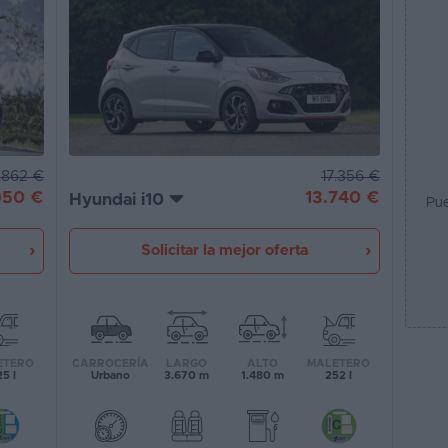
17.356 €
.862 €
13.740 €
950 €
Hyundai i10
Pue
Solicitar la mejor oferta
CARROCERÍA
LARGO
ALTO
MALETERO
ETERO
Urbano
3.670 m
1.480 m
252 l
5 l