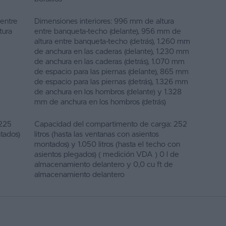
 entre
Dimensiones interiores: 996 mm de altura
tura
entre banqueta-techo (delante), 956 mm de
altura entre banqueta-techo (detrás), 1.260 mm
de anchura en las caderas (delante), 1.230 mm
de anchura en las caderas (detrás), 1.070 mm
de espacio para las piernas (delante), 865 mm
de espacio para las piernas (detrás), 1.326 mm
de anchura en los hombros (delante) y 1.328
mm de anchura en los hombros (detrás)
 225
Capacidad del compartimento de carga: 252
ntados)
litros (hasta las ventanas con asientos
montados) y 1.050 litros (hasta el techo con
asientos plegados) ( medición VDA ) 0 l de
almacenamiento delantero y 0,0 cu ft de
almacenamiento delantero