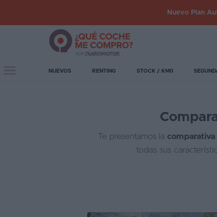
Nuevo Plan Aut
Iniciar
sesión
Toggle navigation
NUEVOS
RENTING
STOCK / KM0
SEGUND
Inicio
Comparat
Coches
nuevos
Te presentamos la
comparativa 
Renting
todas sus característ
Suscripción
Stock
KM
0