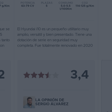
POTENCIA
PLAZAS
CONSUMO
CO2
O2
63-79 CV
5
5.0-5.5
114-125 g/Km
17 g/Km
l/100Km
que se
El Hyundai i10 es un pequeño utilitario muy
 5
amplio, versátil y bien presentado. Tiene una
 tanto
dotación de serie en seguridad muy
con
completa. Fue totalmente renovado en 2020
2
3,4
LA OPINIÓN DE
SERGIO ÁLVAREZ