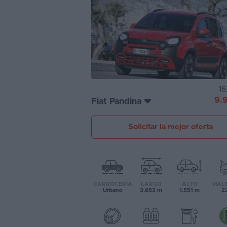
Segunda
mano
Eléctricos
Híbridos
16
Ofertas
9.
Fiat Pandina
Asistente
Solicitar la mejor oferta
Foro
de
opiniones
Guías
CARROCERÍA
LARGO
ALTO
MAL
de
Urbano
3.653 m
1.551 m
22
compra
Comparador