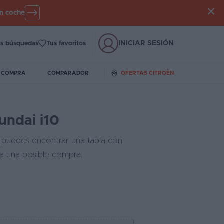
un coche
INICIAR SESIÓN
s búsquedas
Tus favoritos
E COMPRA
COMPARADOR
OFERTAS CITROËN
undai i10
e puedes encontrar una tabla con
ra una posible compra.