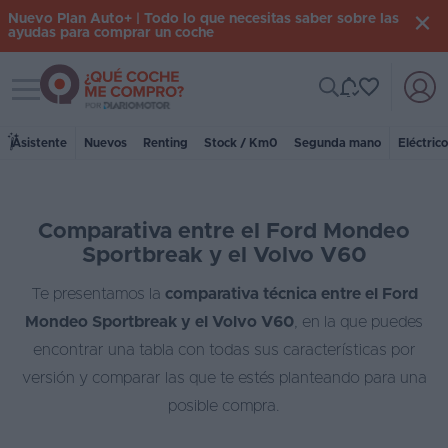
Nuevo Plan Auto+ | Todo lo que necesitas saber sobre las
ayudas para comprar un coche
Toggle navigation
Iniciar
sesión
Asistente
Nuevos
Renting
Stock / Km0
Segunda mano
Eléctric
Inicio
Comparativa entre el Ford Mondeo
Coches
Sportbreak y el Volvo V60
nuevos
Te presentamos la
comparativa técnica entre el Ford
Renting
Mondeo Sportbreak y el Volvo V60
, en la que puedes
Suscripción
encontrar una tabla con todas sus características por
versión y comparar las que te estés planteando para una
Stock
posible compra.
KM
0