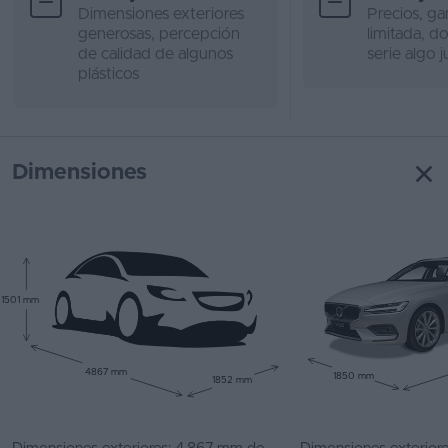
Dimensiones exteriores
Precios, gam
generosas, percepción
limitada, d
de calidad de algunos
serie algo j
plásticos
Dimensiones
1501 mm
4867 mm
1850 mm
1852 mm