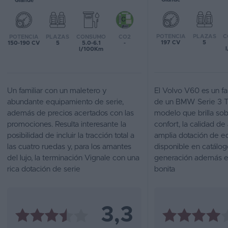
Grande
Favoritos
POTENCIA
PLAZAS
C
POTENCIA
PLAZAS
CONSUMO
CO2
Concesionarios
197 CV
5
150-190 CV
5
5.0-6.1
-
l/100Km
Vender
coche
Un familiar con un maletero y
El Volvo V60 es un fa
Blog
abundante equipamiento de serie,
de un BMW Serie 3 To
además de precios acertados con las
modelo que brilla sob
Ventas
promociones. Resulta interesante la
confort, la calidad de
de
posibilidad de incluir la tracción total a
amplia dotación de e
coches
las cuatro ruedas y, para los amantes
disponible en catálog
2026
del lujo, la terminación Vignale con una
generación además e
rica dotación de serie
bonita
3,3