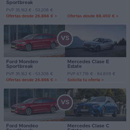
Sportbreak
PVP 35.162 € - 53.208 €
Ofertas desde
26.866 €
>
Ofertas desde
88.450 €
>
VS
Ford Mondeo
Mercedes Clase E
Sportbreak
Estate
PVP 35.162 € - 53.208 €
PVP 67.718 € - 94.809 €
Ofertas desde
26.866 €
>
Solicita tu oferta
>
VS
Ford Mondeo
Mercedes Clase C