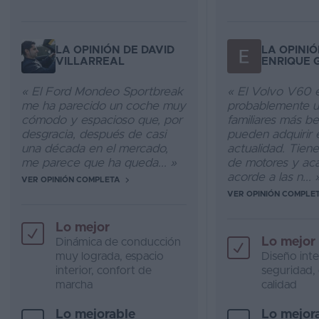
LA OPINIÓN DE DAVID
LA OPINIÓ
VILLARREAL
ENRIQUE 
« El Ford Mondeo Sportbreak
« El Volvo V60 
me ha parecido un coche muy
probablemente u
cómodo y espacioso que, por
familiares más be
desgracia, después de casi
pueden adquirir 
una década en el mercado,
actualidad. Tiene
me parece que ha queda... »
de motores y ac
acorde a las n... 
VER OPINIÓN COMPLETA
VER OPINIÓN COMPLE
Lo mejor
Lo mejor
Dinámica de conducción
muy lograda, espacio
Diseño inter
interior, confort de
seguridad, 
marcha
calidad
Lo mejorable
Lo mejor