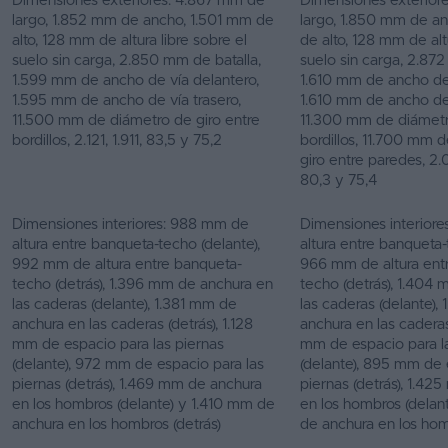
Dimensiones exteriores: 4.867 mm de
Dimensiones exterior
largo, 1.852 mm de ancho, 1.501 mm de
largo, 1.850 mm de a
alto, 128 mm de altura libre sobre el
de alto, 128 mm de altu
suelo sin carga, 2.850 mm de batalla,
suelo sin carga, 2.872
1.599 mm de ancho de vía delantero,
1.610 mm de ancho de 
1.595 mm de ancho de vía trasero,
1.610 mm de ancho de 
11.500 mm de diámetro de giro entre
11.300 mm de diámetr
bordillos, 2.121, 1.911, 83,5 y 75,2
bordillos, 11.700 mm 
giro entre paredes, 2.0
80,3 y 75,4
Dimensiones interiores: 988 mm de
Dimensiones interiore
altura entre banqueta-techo (delante),
altura entre banqueta-
992 mm de altura entre banqueta-
966 mm de altura ent
techo (detrás), 1.396 mm de anchura en
techo (detrás), 1.404
las caderas (delante), 1.381 mm de
las caderas (delante)
anchura en las caderas (detrás), 1.128
anchura en las caderas
mm de espacio para las piernas
mm de espacio para l
(delante), 972 mm de espacio para las
(delante), 895 mm de 
piernas (detrás), 1.469 mm de anchura
piernas (detrás), 1.4
en los hombros (delante) y 1.410 mm de
en los hombros (delan
anchura en los hombros (detrás)
de anchura en los hom