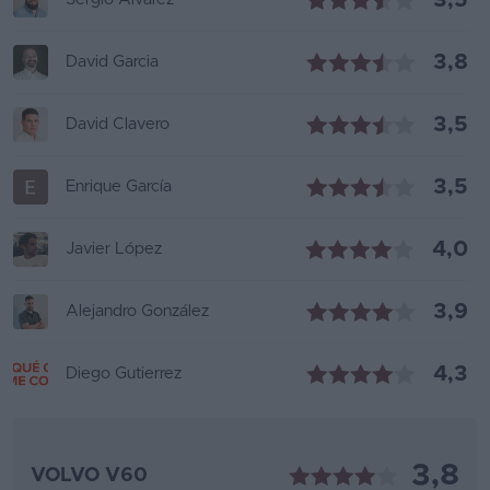
3,5
3,8
David Garcia
3,5
David Clavero
3,5
Enrique García
4,0
Javier López
3,9
Alejandro González
4,3
Diego Gutierrez
3,8
VOLVO V60