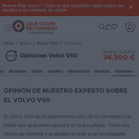
Nuevo Plan Auto+ | Todo lo que necesitas saber sobre las
ayudas para comprar un coche
Toggle navigation
Iniciar
sesión
Inicio
/
Volvo
/
Volvo V60
/
Opiniones
Ahorra 13.248 €
Opiniones Volvo V60
36.300 €
Inicio
no
Acabados
Diesel
Gasolina
Alternativas
Medidas
Opiniones
Coches
nuevos
OPINIÓN DE NUESTRO EXPERTO SOBRE
Renting
EL VOLVO V60
Suscripción
El Volvo V60 es probablemente uno de los familiares más
Stock
bellos que se pueden adquirir en la actualidad. Tiene una
KM
oferta de motores y acabados acorde a las necesidades
0