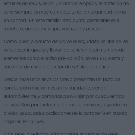
actuales de los usuarios, un interior amplio y la dotación de
Segunda
serie siempre es muy completa tanto en seguridad como
mano
en confort. En este familiar otro punto destacable es el
maletero, siendo muy aprovechable y práctico.
Eléctricos
Como buen producto de Volvo la seguridad es una de las
Híbridos
virtudes principales y llevan de serie un buen número de
Ofertas
elementos como el aviso pre-colisión, faros LED, alerta y
Asistente
asistente de carril o el lector de señales de tráfico.
Foro
Desde hace unos años los Volvo presentan un tacto de
de
conducción mucho más ágil y agradable, siendo
opiniones
automóviles muy cómodos para viajar por cualquier tipo
de vías. Son por tanto mucho más dinámicos, dejando en
Guías
olvido las acusadas oscilaciones de la carrocería en cuanto
de
compra
llegaban las curvas.
Comparador
Otra señal que indica la importante actualización de la