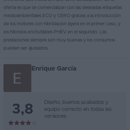
oferta es que se comercializan con las deseadas etiquetas
Favoritos
medioambientales ECO y CERO gracias a la introducción
Concesionarios
de los motores con hibridación ligera en el primer caso, y
los híbridos enchufables PHEV en el segundo. Las
Vender
prestaciones siempre son muy buenas y los consumos
coche
pueden ser ajustados.
Blog
Ventas
Enrique García
de
coches
2026
Diseño, buenos acabados y
3,8
equipo correcto en todas las
versiones