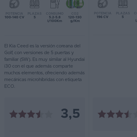
Favoritos
POTENCIA
PLAZAS
C
POTENCIA
PLAZAS
CONSUMO
CO2
196 CV
5
100-140 CV
5
5.2-5.8
120-130
l/100Km
g/Km
Concesionarios
Vender
coche
El Kia Ceed es la versión coreana del
Golf, con versiones de 5 puertas y
Blog
familiar (SW). Es muy similar al Hyundai
i30 con el que además comparte
Ventas
muchos elementos, ofreciendo además
de
mecánicas microhíbridas con etiqueta
coches
ECO.
2026
3,5