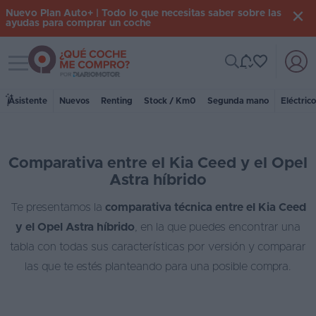
Nuevo Plan Auto+ | Todo lo que necesitas saber sobre las
ayudas para comprar un coche
Toggle navigation
Iniciar
sesión
Asistente
Nuevos
Renting
Stock / Km0
Segunda mano
Eléctric
Inicio
Comparativa entre el Kia Ceed y el Opel
Coches
Astra híbrido
nuevos
Te presentamos la
comparativa técnica entre el Kia Ceed
Renting
y el Opel Astra híbrido
, en la que puedes encontrar una
Suscripción
tabla con todas sus características por versión y comparar
las que te estés planteando para una posible compra.
Stock
KM
0