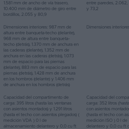
1.581 mm de ancho de vía trasero,
entre paredes, 2.062, 
10.400 mm de diámetro de giro entre
y 73,2
bordillos, 2.055 y 80,9
Dimensiones interiores: 987 mm de
Dimensiones interiores
altura entre banqueta-techo (delante),
968 mm de altura entre banqueta-
techo (detrás), 1.370 mm de anchura en
las caderas (delante), 1.352 mm de
anchura en las caderas (detrás), 1.073
mm de espacio para las piernas
(delante), 883 mm de espacio para las
piernas (detrás), 1.428 mm de anchura
en los hombros (delante) y 1.406 mm
de anchura en los hombros (detrás)
Capacidad del compartimento de
Capacidad del compa
carga: 395 litros (hasta las ventanas
carga: 352 litros (hast
con asientos montados) y 1.291 litros
con asientos montados)
(hasta el techo con asientos plegados) (
(hasta el techo con as
medición VDA ) 0 l de
medición ISO ) 0 l d
almacenamiento delantero y 0,0 cu ft
delantero y 0,0 cu ft 