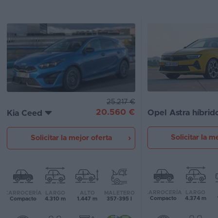
Segunda
mano
Eléctricos
Híbridos
Ofertas
25.217 €
Asistente
20.560 €
Opel Astra híbrid
Kia Ceed
Foro
Solicitar la m
Solicitar la mejor oferta
de
opiniones
Guías
de
CARROCERÍA
LARGO
CARROCERÍA
LARGO
ALTO
MALETERO
compra
Compacto
4.374 m
Compacto
4.310 m
1.447 m
357-395 l
Comparador