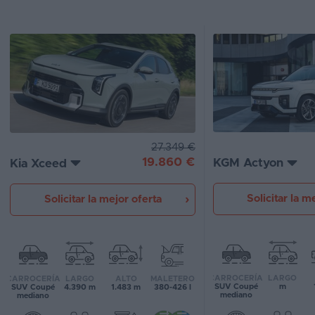
Segunda
mano
Eléctricos
Híbridos
Ofertas
27.349 €
Asistente
19.860 €
KGM Actyon
Kia Xceed
Foro
Solicitar la m
Solicitar la mejor oferta
de
opiniones
Guías
de
CARROCERÍA
LARGO
CARROCERÍA
LARGO
ALTO
MALETERO
compra
SUV Coupé
m
SUV Coupé
4.390 m
1.483 m
380-426 l
mediano
mediano
Comparador