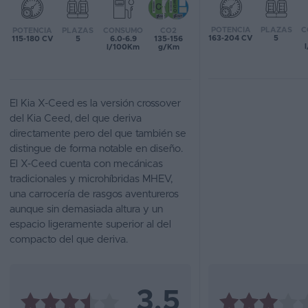
Favoritos
POTENCIA
PLAZAS
C
POTENCIA
PLAZAS
CONSUMO
CO2
163-204 CV
5
115-180 CV
5
6.0-6.9
135-156
l/100Km
g/Km
Concesionarios
Vender
coche
El Kia X-Ceed es la versión crossover
del Kia Ceed, del que deriva
Blog
directamente pero del que también se
distingue de forma notable en diseño.
Ventas
El X-Ceed cuenta con mecánicas
de
tradicionales y microhíbridas MHEV,
coches
una carrocería de rasgos aventureros
2026
aunque sin demasiada altura y un
espacio ligeramente superior al del
compacto del que deriva.
3,5