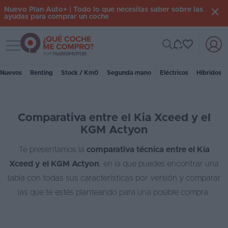
Nuevo Plan Auto+ | Todo lo que necesitas saber sobre las
ayudas para comprar un coche
Toggle navigation
Iniciar
sesión
Nuevos
Renting
Stock / Km0
Segunda mano
Eléctricos
Híbridos
Inicio
Comparativa entre el Kia Xceed y el
Coches
KGM Actyon
nuevos
Te presentamos la
comparativa técnica entre el Kia
Renting
Xceed y el KGM Actyon
, en la que puedes encontrar una
Suscripción
tabla con todas sus características por versión y comparar
las que te estés planteando para una posible compra.
Stock
KM
0