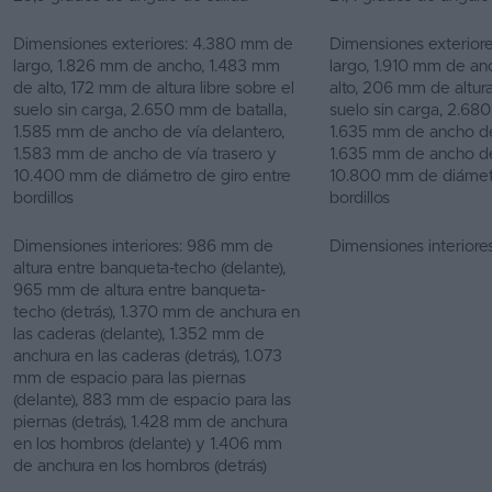
Dimensiones exteriores: 4.380 mm de
Dimensiones exterior
largo, 1.826 mm de ancho, 1.483 mm
largo, 1.910 mm de a
de alto, 172 mm de altura libre sobre el
alto, 206 mm de altura
suelo sin carga, 2.650 mm de batalla,
suelo sin carga, 2.68
1.585 mm de ancho de vía delantero,
1.635 mm de ancho de
1.583 mm de ancho de vía trasero y
1.635 mm de ancho de
10.400 mm de diámetro de giro entre
10.800 mm de diámetr
bordillos
bordillos
Dimensiones interiores: 986 mm de
Dimensiones interiores
altura entre banqueta-techo (delante),
965 mm de altura entre banqueta-
techo (detrás), 1.370 mm de anchura en
las caderas (delante), 1.352 mm de
anchura en las caderas (detrás), 1.073
mm de espacio para las piernas
(delante), 883 mm de espacio para las
piernas (detrás), 1.428 mm de anchura
en los hombros (delante) y 1.406 mm
de anchura en los hombros (detrás)