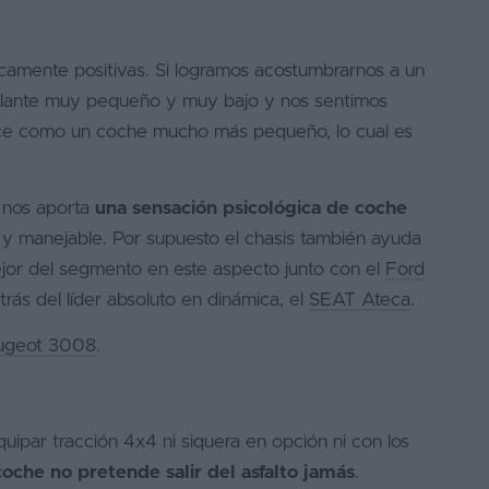
camente positivas. Si logramos acostumbrarnos a un
olante muy pequeño y muy bajo y nos sentimos
ce como un coche mucho más pequeño, lo cual es
, nos aporta
una sensación psicológica de coche
y manejable. Por supuesto el chasis también ayuda
ejor del segmento en este aspecto junto con el
Ford
rás del líder absoluto en dinámica, el
SEAT Ateca
.
Peugeot 3008
.
par tracción 4x4 ni siquera en opción ni con los
coche no pretende salir del asfalto jamás
.