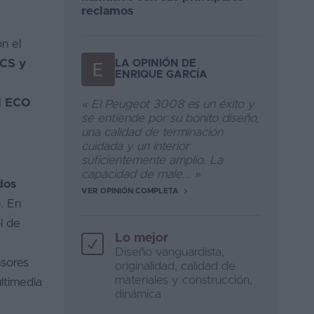
reclamos
n el
CS y
LA OPINIÓN DE
ENRIQUE GARCÍA
l ECO
« El Peugeot 3008 es un éxito y
se entiende por su bonito diseño,
una calidad de terminación
cuidada y un interior
suficientemente amplio. La
capacidad de male... »
dos
VER OPINIÓN COMPLETA
. En
l de
Lo mejor
Diseño vanguardista,
nsores
originalidad, calidad de
materiales y construcción,
ltimedia
dinámica