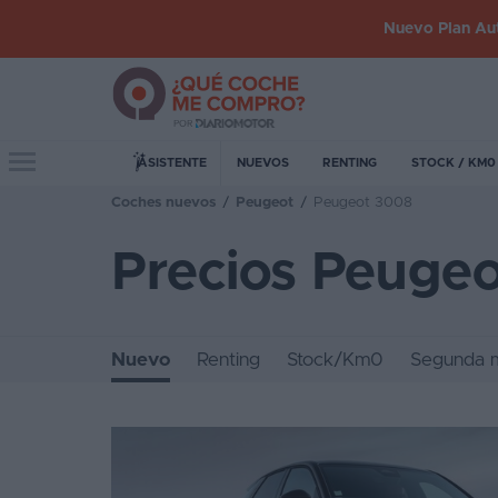
Nuevo Plan Aut
Iniciar
sesión
Toggle navigation
ASISTENTE
NUEVOS
RENTING
STOCK / KM0
Coches nuevos
/
Peugeot
/
Peugeot 3008
Inicio
Precios Peuge
Coches
nuevos
Renting
Nuevo
Renting
Stock/Km0
Segunda 
Suscripción
Stock
KM
0