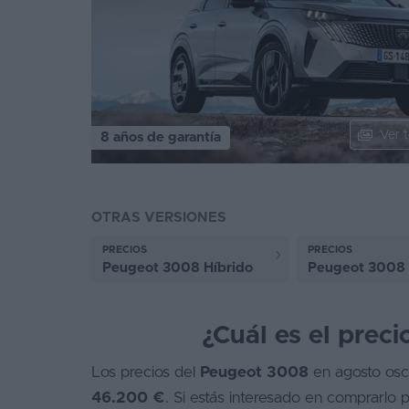
Segunda
mano
Eléctricos
Híbridos
Ver t
8 años de garantía
Ofertas
Asistente
OTRAS VERSIONES
Foro
PRECIOS
PRECIOS
de
Peugeot 3008 Híbrido
Peugeot 3008 e
opiniones
Guías
¿Cuál es el prec
de
compra
Los precios del
Peugeot 3008
en agosto osci
46.200 €
. Si estás interesado en comprarlo
Comparador