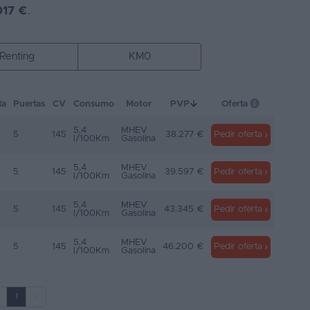
017 €
.
Renting
KM0
ta
Puertas
CV
Consumo
Motor
PVP
Oferta
5,4
MHEV
5
145
38.277 €
Pedir oferta
l/100Km
Gasolina
5,4
MHEV
5
145
39.597 €
Pedir oferta
l/100Km
Gasolina
5,4
MHEV
5
145
43.345 €
Pedir oferta
l/100Km
Gasolina
5,4
MHEV
5
145
46.200 €
Pedir oferta
l/100Km
Gasolina
1
>