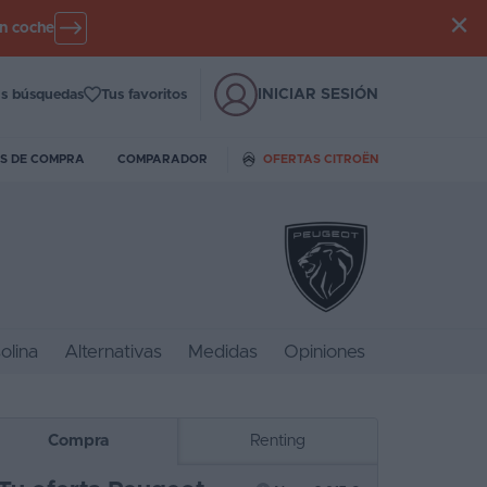
un coche
INICIAR SESIÓN
s búsquedas
Tus favoritos
S DE COMPRA
COMPARADOR
OFERTAS CITROËN
olina
Alternativas
Medidas
Opiniones
Compra
Renting