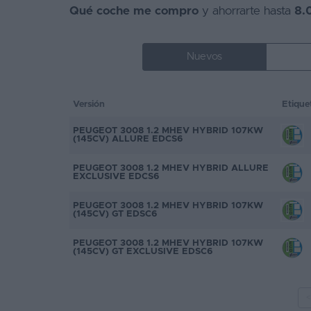
Qué coche me compro
y ahorrarte hasta
8.
Favoritos
Concesionarios
Nuevos
Vender
coche
Versión
Etique
Blog
PEUGEOT 3008 1.2 MHEV HYBRID 107KW
(145CV) ALLURE EDCS6
Ventas
PEUGEOT 3008 1.2 MHEV HYBRID ALLURE
de
EXCLUSIVE EDCS6
coches
PEUGEOT 3008 1.2 MHEV HYBRID 107KW
2026
(145CV) GT EDSC6
PEUGEOT 3008 1.2 MHEV HYBRID 107KW
(145CV) GT EXCLUSIVE EDSC6
<