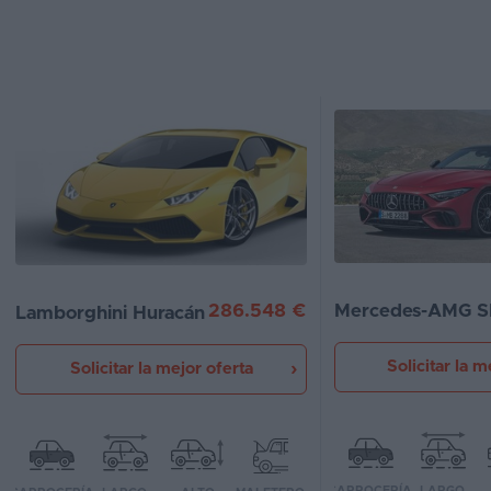
Segunda
mano
Eléctricos
Híbridos
Ofertas
Asistente
Foro
286.548 €
Mercedes-AMG S
Lamborghini Huracán Evo Spyder
de
opiniones
Solicitar la m
Solicitar la mejor oferta
Guías
de
compra
Comparador
CARROCERÍA
LARGO