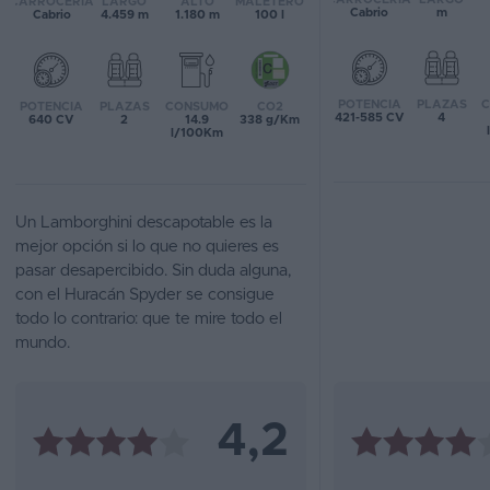
CARROCERÍA
LARGO
ALTO
MALETERO
Cabrio
m
Cabrio
4.459 m
1.180 m
100 l
Favoritos
Concesionarios
POTENCIA
PLAZAS
POTENCIA
PLAZAS
CONSUMO
CO2
421-585 CV
4
640 CV
2
14.9
338 g/Km
Vender
l/100Km
coche
Blog
Un Lamborghini descapotable es la
Ventas
mejor opción si lo que no quieres es
pasar desapercibido. Sin duda alguna,
de
con el Huracán Spyder se consigue
coches
todo lo contrario: que te mire todo el
2026
mundo.
4,2