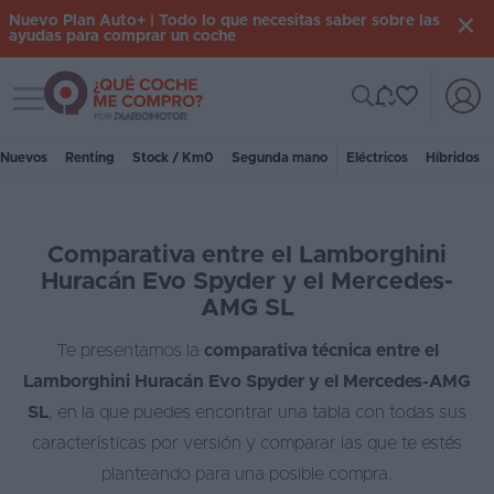
Nuevo Plan Auto+ | Todo lo que necesitas saber sobre las
ayudas para comprar un coche
Toggle navigation
Iniciar
sesión
Nuevos
Renting
Stock / Km0
Segunda mano
Eléctricos
Híbridos
Inicio
Comparativa entre el Lamborghini
Coches
Huracán Evo Spyder y el Mercedes-
nuevos
AMG SL
Renting
Te presentamos la
comparativa técnica entre el
Lamborghini Huracán Evo Spyder y el Mercedes-AMG
Suscripción
SL
, en la que puedes encontrar una tabla con todas sus
Stock
características por versión y comparar las que te estés
KM
planteando para una posible compra.
0