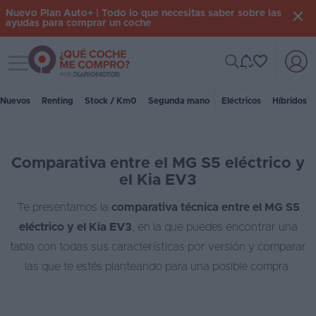
Nuevo Plan Auto+ | Todo lo que necesitas saber sobre las
ayudas para comprar un coche
Toggle navigation
Iniciar
sesión
Nuevos
Renting
Stock / Km0
Segunda mano
Eléctricos
Híbridos
Inicio
Comparativa entre el MG S5 eléctrico y
Coches
el Kia EV3
nuevos
Te presentamos la
comparativa técnica entre el MG S5
Renting
eléctrico y el Kia EV3
, en la que puedes encontrar una
Suscripción
tabla con todas sus características por versión y comparar
las que te estés planteando para una posible compra.
Stock
KM
0