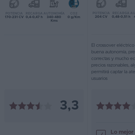
Favoritos
POTENCIA
RECARGA
AU
POTENCIA
RECARGA
AUTONOMÍA
CO2
204 CV
0,48-0,51 h
170-231 CV
0,4-0,47 h
340-480
0 g/Km
Kms
Concesionarios
Vender
coche
El crossover eléctrico
buena autonomía, pre
Blog
correctas y mucho e
precios razonables, a
Ventas
permitirá captar la at
de
usuarios
coches
2026
3,3
Lo mejor