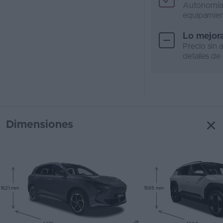
Autonomía,
equipamie
Lo mejor
Precio sin 
detalles d
Dimensiones
1621 mm
1565 mm