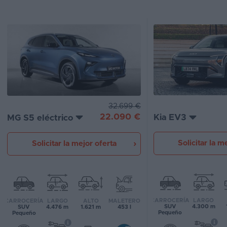
Segunda
mano
Eléctricos
Híbridos
Ofertas
32.699 €
Asistente
22.090 €
Kia EV3
MG S5 eléctrico
Foro
Solicitar la m
Solicitar la mejor oferta
de
opiniones
Guías
de
CARROCERÍA
LARGO
CARROCERÍA
LARGO
ALTO
MALETERO
compra
SUV
4.300 m
SUV
4.476 m
1.621 m
453 l
Pequeño
Pequeño
Comparador