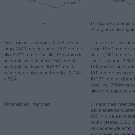
4476 mm
4300 mm
1849 mm
—
17,2 grados de ángulo
22,2 grados de ángulo
Dimensiones exteriores: 4.476 mm de
Dimensiones exterior
largo, 1.849 mm de ancho, 1.621 mm de
largo, 1.850 mm de a
alto, 2.730 mm de batalla, 1.554 mm de
de alto, 140 mm de alt
ancho de vía delantero, 1.561 mm de
suelo sin carga, 2.68
ancho de vía trasero, 10.530 mm de
1.614 mm de ancho de 
diámetro de giro entre bordillos, 2.094
1.611 mm de ancho de v
y 82,4
10.380 mm de diámetr
bordillos, 13.500 mm 
giro entre paredes y 
Dimensiones interiores:
Dimensiones interiore
altura entre banqueta-
955 mm de altura ent
techo (detrás), 1.390
las caderas (delante)
anchura en las caderas