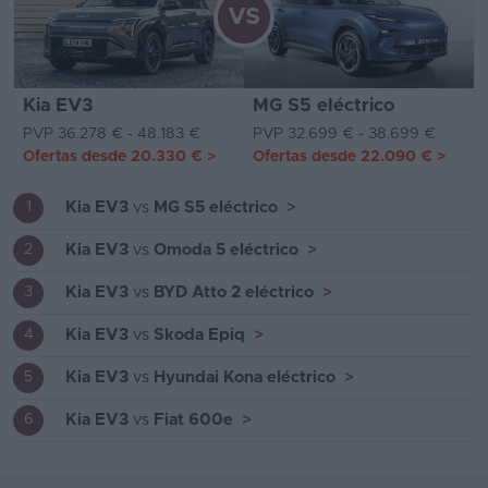
VS
Kia EV3
MG S5 eléctrico
PVP 36.278 € - 48.183 €
PVP 32.699 € - 38.699 €
Ofertas desde
20.330 €
>
Ofertas desde
22.090 €
>
Kia EV3
vs
MG S5 eléctrico
>
1
Kia EV3
vs
Omoda 5 eléctrico
>
2
Kia EV3
vs
BYD Atto 2 eléctrico
>
3
Kia EV3
vs
Skoda Epiq
>
4
Kia EV3
vs
Hyundai Kona eléctrico
>
5
Kia EV3
vs
Fiat 600e
>
6