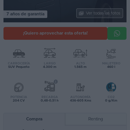
Segunda
Ver todas las fotos
7 años de garantía
mano
Eléctricos
¡Quiero aprovechar esta oferta!
Híbridos
Ofertas
Asistente
CARROCERÍA
LARGO
ALTO
MALETERO
SUV Pequeño
4.300 m
1.565 m
460 l
Foro
de
opiniones
POTENCIA
RECARGA
AUTONOMÍA
CO2
204 CV
0,48-0,51 h
436-605 Kms
0 g/Km
Guías
de
compra
Compra
Renting
Comparador