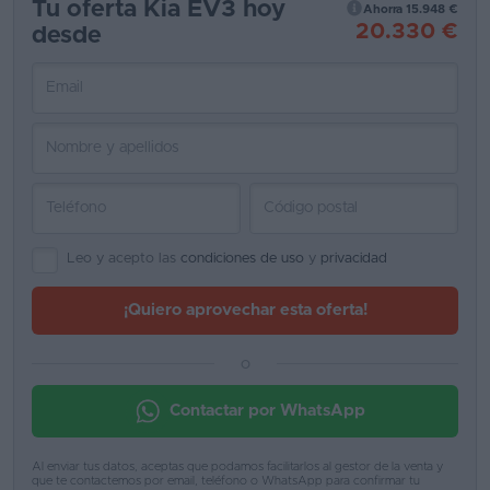
Tu oferta Kia EV3 hoy
Ahorra 15.948 €
20.330 €
desde
Favoritos
Concesionarios
Vender
coche
Blog
Ventas
Leo y acepto las
condiciones de uso
y
privacidad
de
coches
¡Quiero aprovechar esta oferta!
2026
o
Contactar por WhatsApp
Al enviar tus datos, aceptas que podamos facilitarlos al gestor de la venta y
que te contactemos por email, teléfono o WhatsApp para confirmar tu