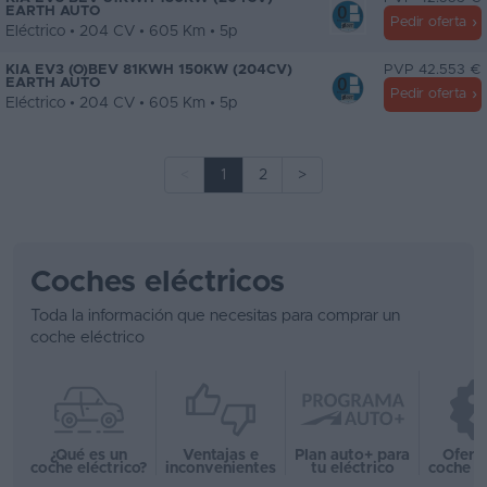
EARTH AUTO
Pedir oferta
Eléctrico • 204 CV • 605 Km • 5p
KIA EV3 (O)BEV 81KWH 150KW (204CV)
PVP 42.553 €
EARTH AUTO
Pedir oferta
Eléctrico • 204 CV • 605 Km • 5p
<
1
2
>
Coches eléctricos
Toda la información que necesitas para comprar un
coche eléctrico
¿Qué es un
Ventajas e
Plan auto+ para
Ofert
coche eléctrico?
inconvenientes
tu eléctrico
coche e