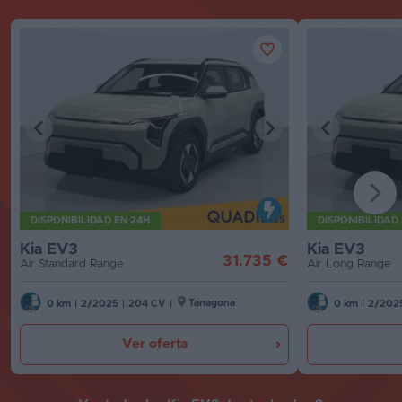
DISPONIBILIDAD EN 24H
DISPONIBILIDAD
Kia EV3
Kia EV3
31.735 €
Air Standard Range
Air Long Range
Tarragona
0 km
|
2/2025
|
204 CV
|
0 km
|
2/202
Ver oferta