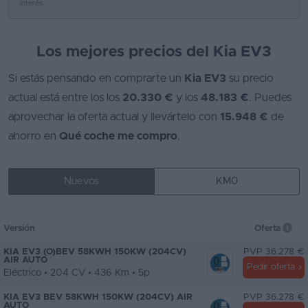
interés.
Los mejores precios del Kia EV3
Si estás pensando en comprarte un
Kia EV3
su precio
actual está entre los los
20.330 €
y los
48.183 €
. Puedes
aprovechar la oferta actual y llevártelo con
15.948 €
de
ahorro en
Qué coche me compro
.
Nuevos
KM0
Versión
Oferta
KIA EV3 (O)BEV 58KWH 150KW (204CV)
PVP 36.278 €
AIR AUTO
Pedir oferta
Eléctrico • 204 CV • 436 Km • 5p
KIA EV3 BEV 58KWH 150KW (204CV) AIR
PVP 36.278 €
AUTO