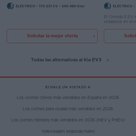
ELÉCTRICO
•
170-231 CV
•
340-480 Kms
ELÉCTRICO
•
El Omoda 5 EV 
establece en el 
relación calidad
carga tecnológic
Solicitar la mejor oferta
Solic
Todas las alternativas al Kia EV3
ÉCHALE UN VISTAZO A
Los coches chinos más vendidos en España en 2026
Los coches para ciudad más vendidos en 2026
Los coches híbridos más vendidos en 2026 (HEV y PHEV)
Volkswagen segunda mano