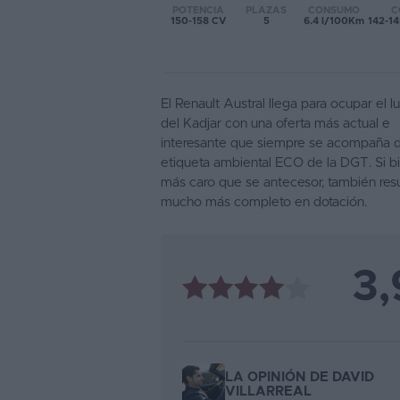
POTENCIA
PLAZAS
CONSUMO
C
150-158 CV
5
6.4 l/100Km
142-1
Favoritos
Concesionarios
El Renault Austral llega para ocupar el l
Vender
del Kadjar con una oferta más actual e
coche
interesante que siempre se acompaña d
etiqueta ambiental ECO de la DGT. Si b
Blog
más caro que se antecesor, también resu
Ventas
mucho más completo en dotación.
de
coches
2026
3,
LA OPINIÓN DE DAVID
VILLARREAL