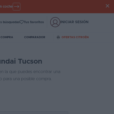
un coche
INICIAR SESIÓN
s búsquedas
Tus favoritos
E COMPRA
COMPARADOR
OFERTAS CITROËN
undai Tucson
 en la que puedes encontrar una
do para una posible compra.