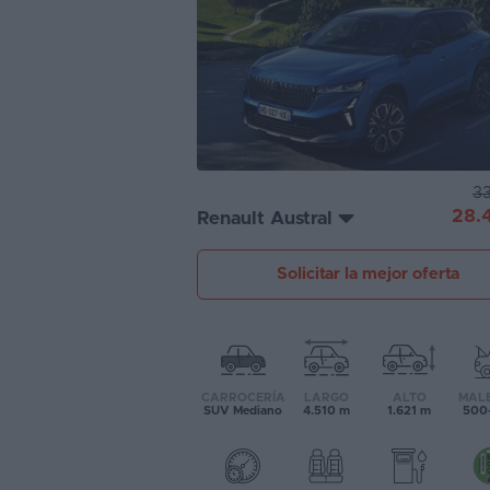
Segunda
mano
Eléctricos
Híbridos
33
Ofertas
28.
Renault Austral
Asistente
Solicitar la mejor oferta
Foro
de
opiniones
Guías
CARROCERÍA
LARGO
ALTO
MAL
de
SUV Mediano
4.510 m
1.621 m
500-
compra
Comparador