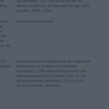
ro,
vía delantero, 1.637 mm de ancho de vía
llos,
trasero, 11.000 mm de diámetro de giro entre
bordillos, 1.650 y 65,0
entre
Dimensiones interiores:
ra
de
m de
 de
 mm de
 500
Capacidad del compartimento de carga: 620
ntados)
litros (hasta las ventanas con asientos
montados) y 1.799 litros (hasta el techo con
asientos plegados) ( medición VDA ) 0 l de
almacenamiento delantero y 0,0 cu ft de
almacenamiento delantero