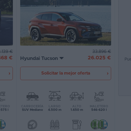
33.896 €
.139 €
26.025 €
468 €
Hyundai Tucson
Pue
Solicitar la mejor oferta
CARROCERÍA
LARGO
ALTO
MALETERO
ETERO
SUV Mediano
4.500 m
1.650 m
546-620 l
575 l