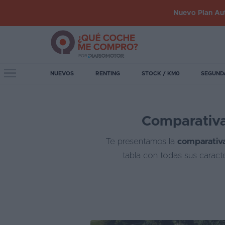
Nuevo Plan Aut
Iniciar
sesión
Toggle navigation
NUEVOS
RENTING
STOCK / KM0
SEGUND
Inicio
Comparativa
Coches
nuevos
Te presentamos la
comparativa
Renting
tabla con todas sus caract
Suscripción
Stock
KM
0