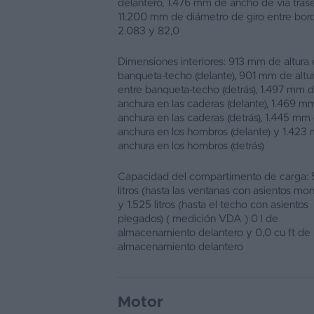
delantero, 1.476 mm de ancho de vía trase
11.200 mm de diámetro de giro entre bordi
2.083 y 82,0
Dimensiones interiores: 913 mm de altura 
banqueta-techo (delante), 901 mm de altu
entre banqueta-techo (detrás), 1.497 mm 
anchura en las caderas (delante), 1.469 m
anchura en las caderas (detrás), 1.445 mm
anchura en los hombros (delante) y 1.423
anchura en los hombros (detrás)
Capacidad del compartimento de carga:
litros (hasta las ventanas con asientos mo
y 1.525 litros (hasta el techo con asientos
plegados) ( medición VDA ) 0 l de
almacenamiento delantero y 0,0 cu ft de
almacenamiento delantero
Motor