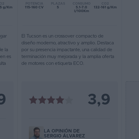
POTENCIA
PLAZAS
CONSUMO
CO2
O2
115-160 CV
5
5.1-7.0
132-161 g/Km
45 g/Km
l/100Km
ugar
El Tucson es un crossover compacto de
diseño moderno, atractivo y amplio. Destaca
e la
por su presencia impactante, una calidad de
ien es
terminación muy mejorada y la amplia oferta
lta
de motores con etiqueta ECO.
9
3,9
LA OPINIÓN DE
SERGIO ÁLVAREZ