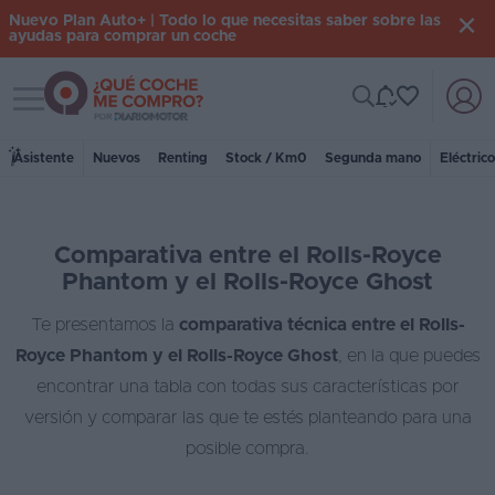
Nuevo Plan Auto+ | Todo lo que necesitas saber sobre las
ayudas para comprar un coche
Toggle navigation
Iniciar
sesión
Asistente
Nuevos
Renting
Stock / Km0
Segunda mano
Eléctric
Inicio
Comparativa entre el Rolls-Royce
Coches
Phantom y el Rolls-Royce Ghost
nuevos
Te presentamos la
comparativa técnica entre el Rolls-
Renting
Royce Phantom y el Rolls-Royce Ghost
, en la que puedes
Suscripción
encontrar una tabla con todas sus características por
versión y comparar las que te estés planteando para una
Stock
posible compra.
KM
0