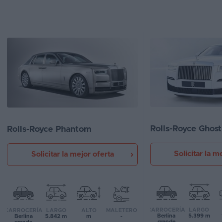
Segunda
mano
Eléctricos
Híbridos
Ofertas
Asistente
Rolls-Royce Ghost
Rolls-Royce Phantom
Foro
de
opiniones
Solicitar la m
Solicitar la mejor oferta
Guías
de
compra
CARROCERÍA
LARGO
CARROCERÍA
LARGO
ALTO
MALETERO
Berlina
5.399 m
Berlina
5.842 m
m
-
Comparador
grande