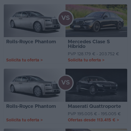
VS
Rolls-Royce Phantom
Mercedes Clase S
Híbrido
PVP 128.179 € - 203.752 €
Solicita tu oferta
>
Solicita tu oferta
>
VS
Rolls-Royce Phantom
Maserati Quattroporte
PVP 195.005 € - 195.005 €
Solicita tu oferta
>
Ofertas desde
113.415 €
>