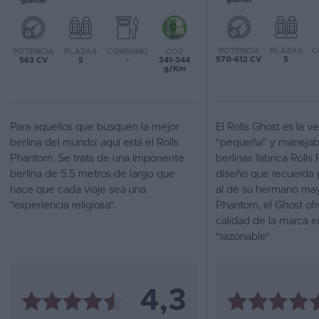
grande
Favoritos
POTENCIA
PLAZAS
C
POTENCIA
PLAZAS
CONSUMO
CO2
Concesionarios
570-612 CV
5
563 CV
5
-
341-344
g/Km
Vender
coche
Para aquellos que busquen la mejor
El Rolls Ghost es la v
Blog
berlina del mundo: aquí está el Rolls
"pequeña" y manejab
Phantom. Se trata de una imponente
berlinas fabrica Rolls
Ventas
berlina de 5.5 metros de largo que
diseño que recuerda
de
hace que cada viaje sea una
al de su hermano mayo
coches
"experiencia religiosa".
Phantom, el Ghost ofr
2026
calidad de la marca 
"razonable"
4,3