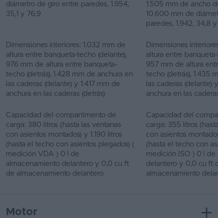
diámetro de giro entre paredes, 1.954,
1.505 mm de ancho de 
35,1 y 76,9
10.600 mm de diámetr
paredes, 1.942, 34,8 y
Dimensiones interiores: 1.032 mm de
Dimensiones interiore
altura entre banqueta-techo (delante),
altura entre banqueta-
976 mm de altura entre banqueta-
957 mm de altura ent
techo (detrás), 1.428 mm de anchura en
techo (detrás), 1.435
las caderas (delante) y 1.417 mm de
las caderas (delante)
anchura en las caderas (detrás)
anchura en las caderas
Capacidad del compartimento de
Capacidad del compa
carga: 380 litros (hasta las ventanas
carga: 355 litros (hast
con asientos montados) y 1.190 litros
con asientos montados) 
(hasta el techo con asientos plegados) (
(hasta el techo con as
medición VDA ) 0 l de
medición ISO ) 0 l d
almacenamiento delantero y 0,0 cu ft
delantero y 0,0 cu ft 
de almacenamiento delantero
almacenamiento dela
Motor