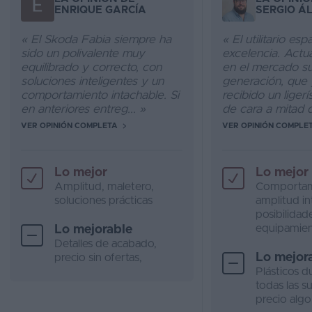
ENRIQUE GARCÍA
SERGIO Á
« El Skoda Fabia siempre ha
« El utilitario es
sido un polivalente muy
excelencia. Actu
equilibrado y correcto, con
en el mercado su
soluciones inteligentes y un
generación, que 
comportamiento intachable. Si
recibido un liger
en anteriores entreg... »
de cara a mitad de
VER OPINIÓN COMPLETA
VER OPINIÓN COMPLE
Lo mejor
Lo mejor
Amplitud, maletero,
Comportam
soluciones prácticas
amplitud int
posibilidad
equipamien
Lo mejorable
Detalles de acabado,
Lo mejor
precio sin ofertas,
Plásticos d
todas las su
precio alg