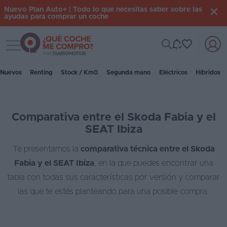
Nuevo Plan Auto+ | Todo lo que necesitas saber sobre las
ayudas para comprar un coche
Toggle navigation
Iniciar
sesión
Nuevos
Renting
Stock / Km0
Segunda mano
Eléctricos
Híbridos
Inicio
Comparativa entre el Skoda Fabia y el
Coches
SEAT Ibiza
nuevos
Te presentamos la
comparativa técnica entre el Skoda
Renting
Fabia y el SEAT Ibiza
, en la que puedes encontrar una
Suscripción
tabla con todas sus características por versión y comparar
las que te estés planteando para una posible compra.
Stock
KM
0