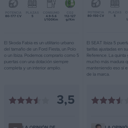
Favoritos
POTENCIA
PLAZAS
C
POTENCIA
PLAZAS
CONSUMO
CO2
80-150 CV
5
80-177 CV
5
4.9-5.6
112-127
l/100Km
g/Km
Concesionarios
Vender
coche
El Skoda Fabia es un utilitario urbano
El SEAT Ibiza 5 puert
del tamaño de un Ford Fiesta, un Polo
tarifas ajustadas en s
Blog
o un Ibiza. Podemos comprarlo como 5
Reference. La quinta
puertas con una dotación siempre
mucho más madura que
Ventas
completa y un interior amplio.
manteniendo eso sí el
de
de la marca.
coches
2026
3,5
LA OPINIÓN DE
LA OPINIÓ