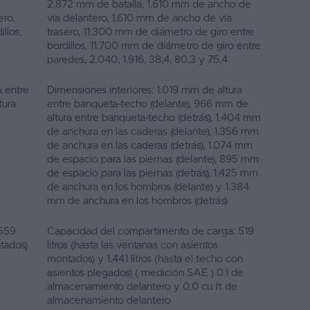
2.872 mm de batalla, 1.610 mm de ancho de
ero,
vía delantero, 1.610 mm de ancho de vía
llos,
trasero, 11.300 mm de diámetro de giro entre
bordillos, 11.700 mm de diámetro de giro entre
paredes, 2.040, 1.916, 38,4, 80,3 y 75,4
a entre
Dimensiones interiores: 1.019 mm de altura
tura
entre banqueta-techo (delante), 966 mm de
altura entre banqueta-techo (detrás), 1.404 mm
de anchura en las caderas (delante), 1.356 mm
de anchura en las caderas (detrás), 1.074 mm
de espacio para las piernas (delante), 895 mm
de espacio para las piernas (detrás), 1.425 mm
de anchura en los hombros (delante) y 1.384
mm de anchura en los hombros (detrás)
 559
Capacidad del compartimento de carga: 519
ntados)
litros (hasta las ventanas con asientos
montados) y 1.441 litros (hasta el techo con
asientos plegados) ( medición SAE ) 0 l de
almacenamiento delantero y 0,0 cu ft de
almacenamiento delantero