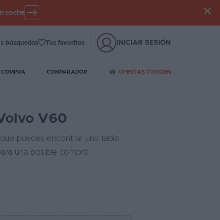
un coche
INICIAR SESIÓN
s búsquedas
Tus favoritos
E COMPRA
COMPARADOR
OFERTAS CITROËN
 Volvo V60
a que puedes encontrar una tabla
para una posible compra.