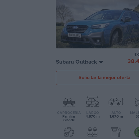
Segunda
mano
Eléctricos
Híbridos
43
Ofertas
38.
Subaru Outback
Asistente
Solicitar la mejor oferta
Foro
de
opiniones
Guías
CARROCERÍA
LARGO
ALTO
MAL
de
Familiar
4.870 m
1.670 m
55
Grande
compra
Comparador