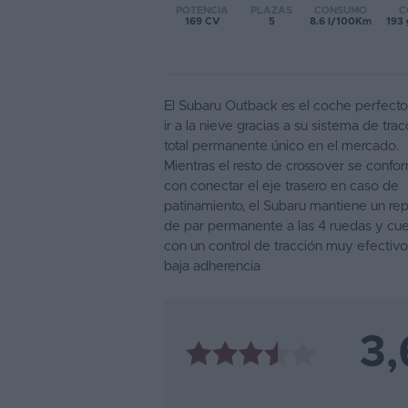
POTENCIA
PLAZAS
CONSUMO
C
169 CV
5
8.6 l/100Km
193
Favoritos
Concesionarios
El Subaru Outback es el coche perfecto
Vender
ir a la nieve gracias a su sistema de trac
coche
total permanente único en el mercado.
Mientras el resto de crossover se confo
Blog
con conectar el eje trasero en caso de
Ventas
patinamiento, el Subaru mantiene un rep
de par permanente a las 4 ruedas y cu
de
con un control de tracción muy efectiv
coches
baja adherencia
2026
3,