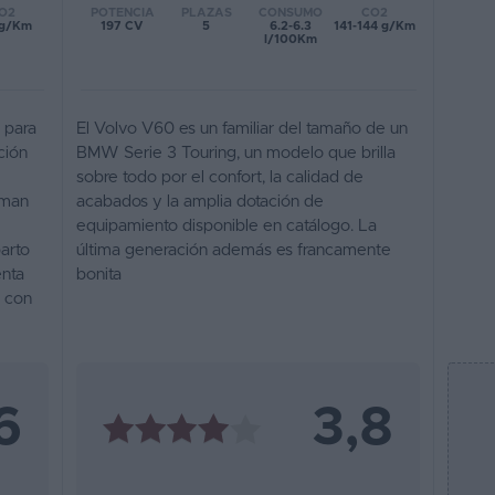
POTENCIA
PLAZAS
CONSUMO
CO2
O2
197 CV
5
6.2-6.3
141-144 g/Km
 g/Km
l/100Km
 para
El Volvo V60 es un familiar del tamaño de un
ción
BMW Serie 3 Touring, un modelo que brilla
sobre todo por el confort, la calidad de
rman
acabados y la amplia dotación de
equipamiento disponible en catálogo. La
arto
última generación además es francamente
enta
bonita
o con
6
3,8