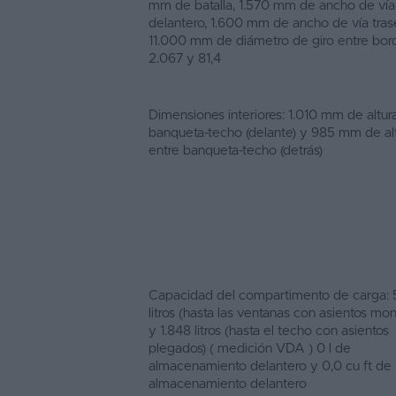
mm de batalla, 1.570 mm de ancho de vía
delantero, 1.600 mm de ancho de vía tras
11.000 mm de diámetro de giro entre bordi
2.067 y 81,4
Dimensiones interiores: 1.010 mm de altur
banqueta-techo (delante) y 985 mm de al
entre banqueta-techo (detrás)
Capacidad del compartimento de carga:
litros (hasta las ventanas con asientos mo
y 1.848 litros (hasta el techo con asientos
plegados) ( medición VDA ) 0 l de
almacenamiento delantero y 0,0 cu ft de
almacenamiento delantero