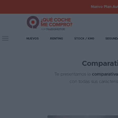
Nuevo Plan Aut
Iniciar
sesión
Toggle navigation
NUEVOS
RENTING
STOCK / KM0
SEGUND
Inicio
Comparati
Coches
nuevos
Te presentamos la
comparativa
Renting
con todas sus caracterí
Suscripción
Stock
KM
0