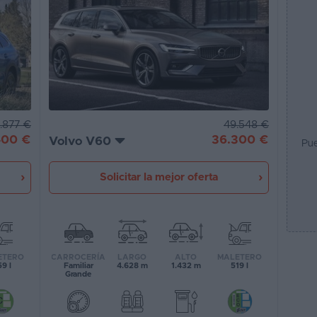
49.548 €
.877 €
36.300 €
400 €
Volvo V60
Pue
Solicitar la mejor oferta
CARROCERÍA
LARGO
ALTO
MALETERO
ETERO
Familiar
4.628 m
1.432 m
519 l
9 l
Grande