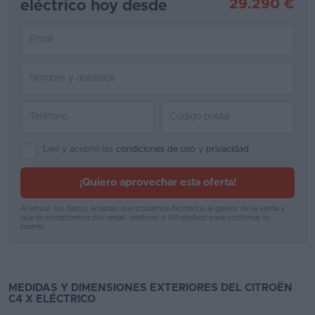
29.290 €
eléctrico hoy desde
Favoritos
Concesionarios
Vender
coche
Blog
Leo y acepto las
condiciones de uso
y
privacidad
Ventas
de
¡Quiero aprovechar esta oferta!
coches
Al enviar tus datos, aceptas que podamos facilitarlos al gestor de la venta y
2026
que te contactemos por email, teléfono o WhatsApp para confirmar tu
interés.
MEDIDAS Y DIMENSIONES EXTERIORES DEL CITROËN
C4 X ELÉCTRICO