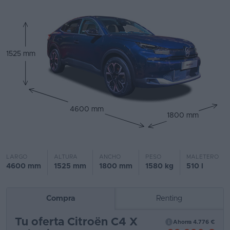
Segunda
mano
Eléctricos
1525 mm
Híbridos
Ofertas
4600 mm
Asistente
1800 mm
Foro
de
LARGO
ALTURA
ANCHO
PESO
MALETERO
opiniones
4600 mm
1525 mm
1800 mm
1580 kg
510 l
Guías
de
Compra
Renting
compra
Tu oferta Citroën C4 X
Ahorra 4.776 €
Comparador