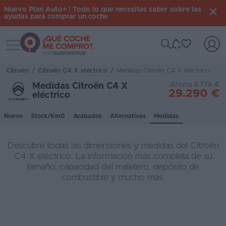
Nuevo Plan Auto+ | Todo lo que necesitas saber sobre las
ayudas para comprar un coche
Toggle navigation
Iniciar
sesión
Citroën
/
Citroën C4 X eléctrico
/
Medidas Citroën C4 X eléctrico
Ahorra 4.776 €
Medidas Citroën C4 X
29.290 €
eléctrico
Inicio
Nuevo
Stock/Km0
Acabados
Alternativas
Medidas
Coches
nuevos
Descubre todas las dimensiones y medidas del Citroën
Renting
C4 X eléctrico. La información más completa de su
tamaño, capacidad del maletero, depósito de
Suscripción
combustible y mucho más.
Stock
KM
0