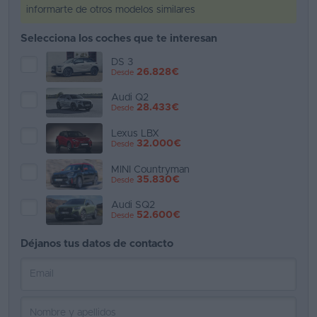
informarte de otros modelos similares
Favoritos
Selecciona los coches que te interesan
Concesionarios
DS 3
26.828€
Desde
Vender
Audi Q2
coche
28.433€
Desde
Blog
Lexus LBX
32.000€
Desde
Ventas
MINI Countryman
de
35.830€
Desde
coches
Audi SQ2
2026
52.600€
Desde
Déjanos tus datos de contacto