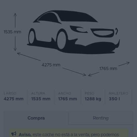
Segunda
mano
Eléctricos
1535 mm
Híbridos
Ofertas
4275 mm
Asistente
1765 mm
Foro
de
LARGO
ALTURA
ANCHO
PESO
MALETERO
opiniones
4275 mm
1535 mm
1765 mm
1288 kg
350 l
Guías
de
Compra
Renting
compra
Aviso,
este coche no está a la venta, pero podemos
Comparador