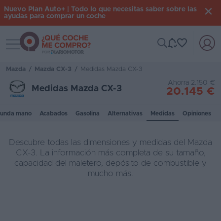
Nuevo Plan Auto+ | Todo lo que necesitas saber sobre las
ayudas para comprar un coche
Toggle navigation
Iniciar
sesión
Mazda
/
Mazda CX-3
/
Medidas Mazda CX-3
Ahorra 2.150 €
Medidas Mazda CX-3
20.145 €
Inicio
unda mano
Acabados
Gasolina
Alternativas
Medidas
Opiniones
Coches
nuevos
Descubre todas las dimensiones y medidas del Mazda
Renting
CX-3. La información más completa de su tamaño,
capacidad del maletero, depósito de combustible y
Suscripción
mucho más.
Stock
KM
0