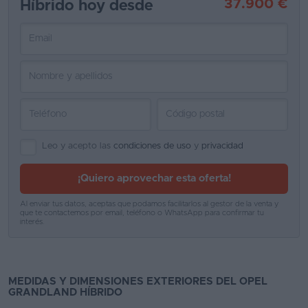
37.900 €
Híbrido hoy desde
Favoritos
Concesionarios
Vender
coche
Blog
Leo y acepto las
condiciones de uso
y
privacidad
Ventas
de
¡Quiero aprovechar esta oferta!
coches
Al enviar tus datos, aceptas que podamos facilitarlos al gestor de la venta y
2026
que te contactemos por email, teléfono o WhatsApp para confirmar tu
interés.
MEDIDAS Y DIMENSIONES EXTERIORES DEL OPEL
GRANDLAND HÍBRIDO