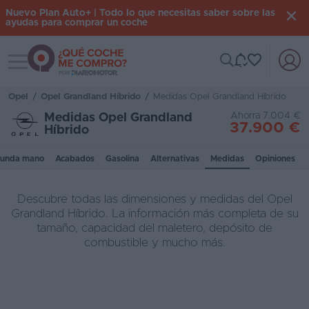
Nuevo Plan Auto+ | Todo lo que necesitas saber sobre las
ayudas para comprar un coche
Toggle navigation
Iniciar
sesión
Opel
/
Opel Grandland Híbrido
/
Medidas Opel Grandland Híbrido
Ahorra 7.004 €
Medidas Opel Grandland
37.900 €
Híbrido
Inicio
unda mano
Acabados
Gasolina
Alternativas
Medidas
Opiniones
Coches
nuevos
Descubre todas las dimensiones y medidas del Opel
Renting
Grandland Híbrido. La información más completa de su
tamaño, capacidad del maletero, depósito de
Suscripción
combustible y mucho más.
Stock
KM
0