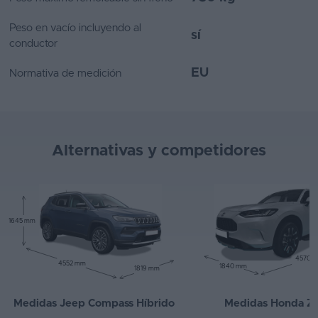
Peso en vacío incluyendo al
sí
conductor
EU
Normativa de medición
Alternativas y competidores
1645 mm
4570 
4552 mm
1840 mm
1819 mm
Medidas Jeep Compass Híbrido
Medidas Honda Z