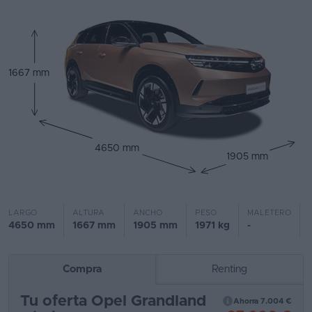
Segunda
mano
Eléctricos
1667 mm
Híbridos
Ofertas
4650 mm
Asistente
1905 mm
Foro
de
LARGO
ALTURA
ANCHO
PESO
MALETERO
opiniones
4650 mm
1667 mm
1905 mm
1971 kg
-
Guías
de
Compra
Renting
compra
Tu oferta Opel Grandland
Ahorra 7.004 €
Comparador