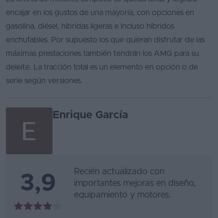
encajar en los gustos de una mayoría, con opciones en
Favoritos
gasolina, diésel, híbridas ligeras e incluso híbridos
Concesionarios
enchufables. Por supuesto los que quieran disfrutar de las
máximas prestaciones también tendrán los AMG para su
Vender
deleite. La tracción total es un elemento en opción o de
coche
serie según versiones.
Blog
Ventas
Enrique García
de
coches
2026
Recién actualizado con
3,9
importantes mejoras en diseño,
equipamiento y motores.