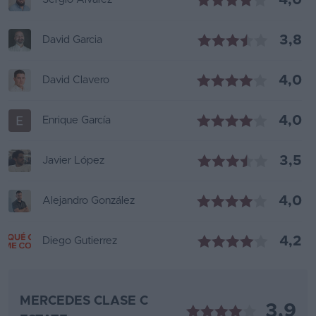
4,0
3,8
David Garcia
4,0
David Clavero
4,0
Enrique García
3,5
Javier López
4,0
Alejandro González
4,2
Diego Gutierrez
MERCEDES CLASE C
3,9