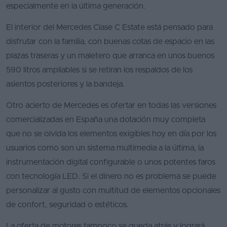
especialmente en la última generación.
Segunda
El interior del Mercedes Clase C Estate está pensado para
mano
disfrutar con la familia, con buenas cotas de espacio en las
Eléctricos
plazas traseras y un maletero que arranca en unos buenos
590 litros ampliables si se retiran los respaldos de los
Híbridos
asientos posteriores y la bandeja.
Ofertas
Otro acierto de Mercedes es ofertar en todas las versiones
Asistente
comercializadas en España una dotación muy completa
Foro
que no se olvida los elementos exigibles hoy en día por los
de
usuarios como son un sistema multimedia a la última, la
opiniones
instrumentación digital configurable o unos potentes faros
con tecnología LED. Si el dinero no es problema se puede
Guías
personalizar al gusto con multitud de elementos opcionales
de
compra
de confort, seguridad o estéticos.
Comparador
La oferta de motores tampoco se queda atrás y logrará