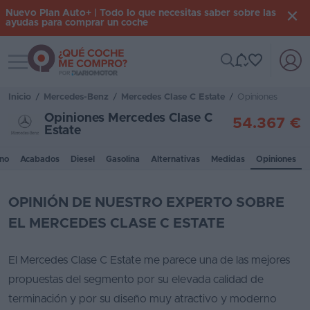
Nuevo Plan Auto+ | Todo lo que necesitas saber sobre las
ayudas para comprar un coche
Toggle navigation
Iniciar
sesión
Inicio
/
Mercedes-Benz
/
Mercedes Clase C Estate
/
Opiniones
Opiniones Mercedes Clase C
54.367 €
Estate
Inicio
no
Acabados
Diesel
Gasolina
Alternativas
Medidas
Opiniones
Coches
nuevos
OPINIÓN DE NUESTRO EXPERTO SOBRE
Renting
EL MERCEDES CLASE C ESTATE
Suscripción
El Mercedes Clase C Estate me parece una de las mejores
Stock
propuestas del segmento por su elevada calidad de
KM
terminación y por su diseño muy atractivo y moderno
0