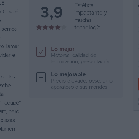
LE
Estética
3,9
a Coupé.
impactante y
e
mucha
tecnología
i somos
n
ro llamar
Lo mejor
idar el
Motores, calidad de
terminación, presentación
Lo mejorable
ercedes
Precio elevado, peso, algo
rsche
aparatoso a sus mandos
ta
V "coupé"
r", pero
 plazas
volumen