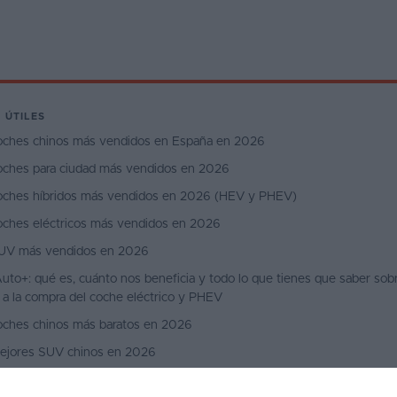
 ÚTILES
oches chinos más vendidos en España en 2026
oches para ciudad más vendidos en 2026
oches híbridos más vendidos en 2026 (HEV y PHEV)
oches eléctricos más vendidos en 2026
UV más vendidos en 2026
uto+: qué es, cuánto nos beneficia y todo lo que tienes que saber sobr
 a la compra del coche eléctrico y PHEV
oches chinos más baratos en 2026
ejores SUV chinos en 2026
ejores SUV coupé en 2026