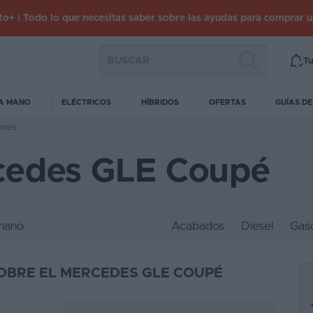
o+ | Todo lo que necesitas saber sobre las ayudas para comprar 
Tu
A MANO
ELÉCTRICOS
HÍBRIDOS
OFERTAS
GUÍAS D
ones
cedes GLE Coupé
mano
Acabados
Diesel
Gaso
OBRE EL MERCEDES GLE COUPÉ