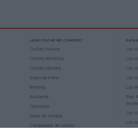
¿QUE COCHE ME COMPRO?
GUÍAS
Coches nuevos
Los c
Coches eléctricos
Los c
Coches híbridos
Los c
Segunda mano
Los c
Renting
Los S
Asistente
Plan A
ayuda
Opiniones
Los c
Guías de compra
Los m
Comparador de coches
Los m
Concesionarios