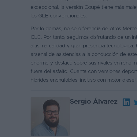
excepcional, la versión Coupé tiene más male
Favoritos
los GLE convencionales.
Concesionarios
Por lo demás, no se diferencia de otros Merc
Vender
GLE. Por tanto, seguimos disfrutando de un in
coche
altísima calidad y gran presencia tecnológica. 
arsenal de asistencias a la conducción de es
Blog
enorme y destaca sobre sus rivales en rendim
Ventas
fuera del asfalto. Cuenta con versiones depor
de
híbridos enchufables, incluso con motor diésel.
coches
2026
Sergio Álvarez