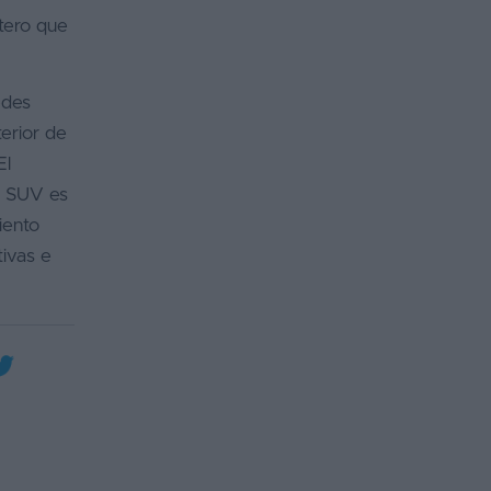
tero que
edes
terior de
El
te SUV es
iento
tivas e