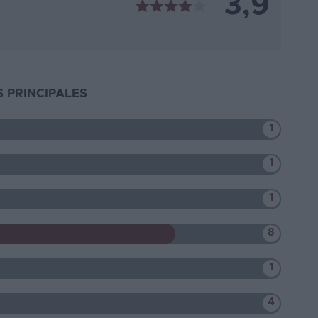
3,9
 PRINCIPALES
1
1
1
8
1
4