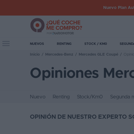
Nuevo Plan Aut
Iniciar
sesión
Toggle navigation
NUEVOS
RENTING
STOCK / KM0
SEGUND
Inicio
/
Mercedes-Benz
/
Mercedes GLE Coupé
/
Opini
Inicio
Opiniones Mer
Coches
nuevos
Renting
Nuevo
Renting
Stock/Km0
Segunda 
Suscripción
Stock
OPINIÓN DE NUESTRO EXPERTO S
KM
0