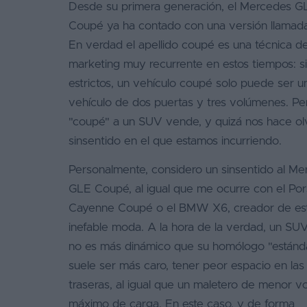
Desde su primera generación, el Mercedes G
Segunda
Coupé ya ha contado con una versión llamad
mano
En verdad el apellido coupé es una técnica d
marketing muy recurrente en estos tiempos: s
Eléctricos
estrictos, un vehículo coupé solo puede ser u
Híbridos
vehículo de dos puertas y tres volúmenes. Pe
"coupé" a un SUV vende, y quizá nos hace olv
Ofertas
sinsentido en el que estamos incurriendo.
Asistente
Personalmente, considero un sinsentido al M
Foro
GLE Coupé, al igual que me ocurre con el Po
de
Cayenne Coupé o el BMW X6, creador de es
opiniones
inefable moda. A la hora de la verdad, un SU
Guías
no es más dinámico que su homólogo "estánda
de
suele ser más caro, tener peor espacio en las
compra
traseras, al igual que un maletero de menor 
Comparador
máximo de carga. En este caso, y de forma