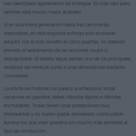
han ralentizado ligeramente las entregas. Es más caro pero
Segunda
también está mucho mejor acabado.
mano
Si en la primera generación había tres carrocerías
Eléctricos
disponibles, en esta segunda entrega solo se puede
adquirir con la más versátil de cinco puertas, no estando
Híbridos
previsto el lanzamiento de las opciones coupé o
Ofertas
descapotable. El diseño sigue siendo uno de los principales
Asistente
reclamos del vehículo junto a unas dimensiones bastante
contenidas.
Foro
de
La oferta de motores me parece acertada por incluir
opiniones
versiones en gasolina, diésel, híbridas ligeras e híbridas
enchufables. Todas tienen unas prestaciones muy
Guías
interesantes y no suelen gastar demasiado combustible
de
compra
aunque los que usan gasolina son mucho más sensibles al
tipo de conducción.
Comparador