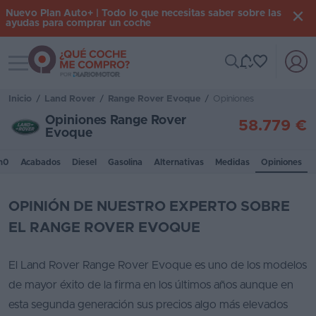
Nuevo Plan Auto+ | Todo lo que necesitas saber sobre las
ayudas para comprar un coche
Toggle navigation
Iniciar
sesión
Inicio
/
Land Rover
/
Range Rover Evoque
/
Opiniones
Opiniones Range Rover
58.779 €
Evoque
Inicio
m0
Acabados
Diesel
Gasolina
Alternativas
Medidas
Opiniones
Coches
nuevos
OPINIÓN DE NUESTRO EXPERTO SOBRE
Renting
EL RANGE ROVER EVOQUE
Suscripción
El Land Rover Range Rover Evoque es uno de los modelos
Stock
de mayor éxito de la firma en los últimos años aunque en
KM
esta segunda generación sus precios algo más elevados
0