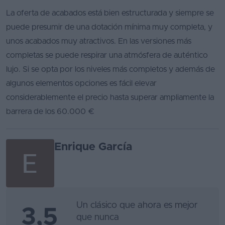
La oferta de acabados está bien estructurada y siempre se
Favoritos
puede presumir de una dotación mínima muy completa, y
Concesionarios
unos acabados muy atractivos. En las versiones más
completas se puede respirar una atmósfera de auténtico
Vender
lujo. Si se opta por los niveles más completos y además de
coche
algunos elementos opciones es fácil elevar
Blog
considerablemente el precio hasta superar ampliamente la
barrera de los 60.000 €
Ventas
de
coches
Enrique García
2026
Un clásico que ahora es mejor
3,5
que nunca