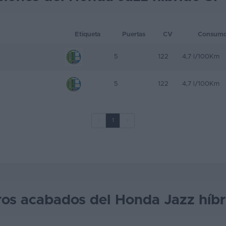
Etiqueta
Puertas
CV
Consum
5
122
4,7 l/100Km
5
122
4,7 l/100Km
<
1
>
ros acabados del Honda Jazz híbr