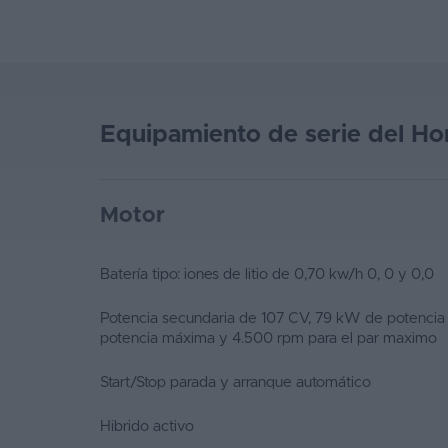
Favoritos
Concesionarios
Vender
Equipamiento de serie del H
coche
Blog
Motor
Ventas
de
coches
Batería tipo: iones de litio de 0,70 kw/h 0, 0 y 0,0
2026
Potencia secundaria de 107 CV, 79 kW de potencia
potencia máxima y 4.500 rpm para el par maximo
Start/Stop parada y arranque automático
Hibrido activo