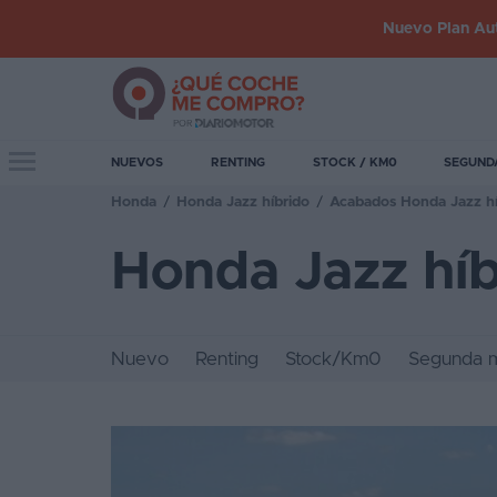
Nuevo Plan Aut
Iniciar
sesión
Toggle navigation
NUEVOS
RENTING
STOCK / KM0
SEGUND
Honda
/
Honda Jazz híbrido
/
Acabados Honda Jazz hí
Inicio
Honda Jazz hí
Coches
nuevos
Renting
Nuevo
Renting
Stock/Km0
Segunda 
Suscripción
Stock
KM
0