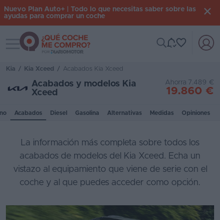
Nuevo Plan Auto+ | Todo lo que necesitas saber sobre las
ayudas para comprar un coche
Toggle navigation
Iniciar
sesión
Kia
/
Kia Xceed
/
Acabados Kia Xceed
Ahorra 7.489 €
Acabados y modelos Kia
19.860 €
Xceed
Inicio
no
Acabados
Diesel
Gasolina
Alternativas
Medidas
Opiniones
Coches
nuevos
La información más completa sobre todos los
Renting
acabados de modelos del Kia Xceed. Echa un
vistazo al equipamiento que viene de serie con el
Suscripción
coche y al que puedes acceder como opción.
Stock
KM
0