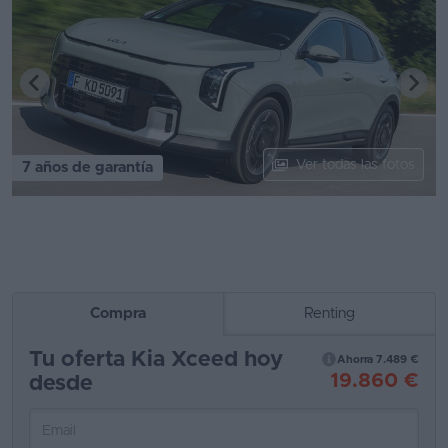
Segunda
mano
Eléctricos
Híbridos
Ver todas las fotos
7 años de garantía
Ofertas
Asistente
Foro
de
opiniones
Compra
Renting
Guías
Tu oferta Kia Xceed hoy
Ahorra 7.489 €
de
19.860 €
desde
compra
Comparador