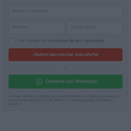
Favoritos
Concesionarios
Vender
Leo y acepto las
condiciones de uso
y
privacidad
coche
Blog
¡Quiero aprovechar esta oferta!
Ventas
o
de
coches
Contactar por WhatsApp
2026
Al enviar tus datos, aceptas que podamos facilitarlos al gestor de la venta y
que te contactemos por email, teléfono o WhatsApp para confirmar tu
interés.