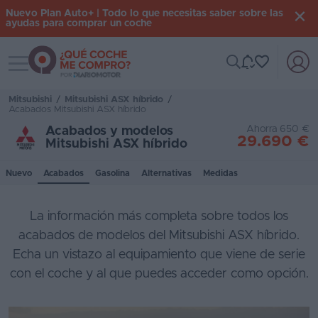
Nuevo Plan Auto+ | Todo lo que necesitas saber sobre las
ayudas para comprar un coche
Toggle navigation
Iniciar
sesión
Mitsubishi
/
Mitsubishi ASX híbrido
/
Acabados Mitsubishi ASX híbrido
Ahorra 650 €
Acabados y modelos
29.690 €
Inicio
Mitsubishi ASX híbrido
Coches
Nuevo
Acabados
Gasolina
Alternativas
Medidas
nuevos
La información más completa sobre todos los
Renting
acabados de modelos del Mitsubishi ASX híbrido.
Suscripción
Echa un vistazo al equipamiento que viene de serie
con el coche y al que puedes acceder como opción.
Stock
KM
0