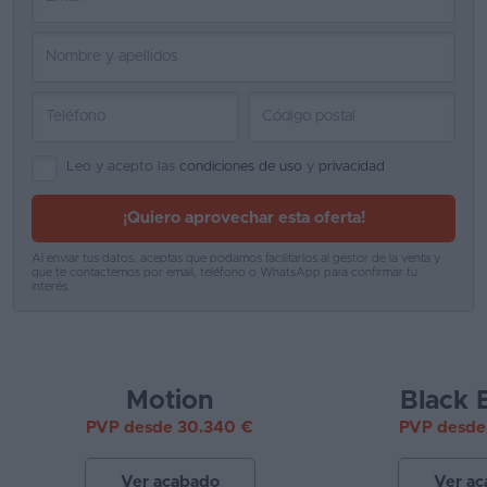
Favoritos
Concesionarios
Vender
coche
Leo y acepto las
condiciones de uso
y
privacidad
Blog
¡Quiero aprovechar esta oferta!
Ventas
Al enviar tus datos, aceptas que podamos facilitarlos al gestor de la venta y
de
que te contactemos por email, teléfono o WhatsApp para confirmar tu
interés.
coches
2026
Motion
Black 
PVP desde 30.340 €
PVP desde
Ver acabado
Ver a