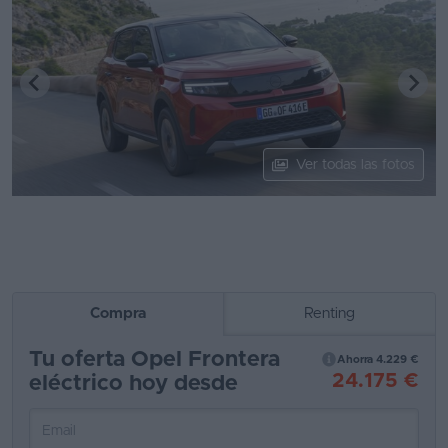
Segunda
mano
Eléctricos
Híbridos
Ver todas las fotos
Ofertas
Asistente
Foro
de
opiniones
Compra
Renting
Guías
Tu oferta Opel Frontera
Ahorra 4.229 €
de
24.175 €
eléctrico hoy desde
compra
Comparador