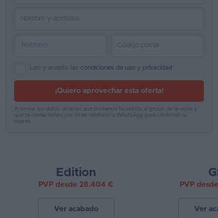
Favoritos
Concesionarios
Vender
Leo y acepto las
condiciones de uso
y
privacidad
coche
Blog
¡Quiero aprovechar esta oferta!
Ventas
Al enviar tus datos, aceptas que podamos facilitarlos al gestor de la venta y
que te contactemos por email, teléfono o WhatsApp para confirmar tu
de
interés.
coches
2026
Edition
G
PVP desde 28.404 €
PVP desde
Ver acabado
Ver a