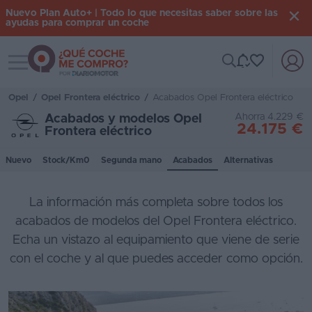
Nuevo Plan Auto+ | Todo lo que necesitas saber sobre las
ayudas para comprar un coche
Toggle navigation
Iniciar
sesión
Opel
/
Opel Frontera eléctrico
/
Acabados Opel Frontera eléctrico
Ahorra 4.229 €
Acabados y modelos Opel
24.175 €
Frontera eléctrico
Inicio
Nuevo
Stock/Km0
Segunda mano
Acabados
Alternativas
Coches
nuevos
La información más completa sobre todos los
Renting
acabados de modelos del Opel Frontera eléctrico.
Echa un vistazo al equipamiento que viene de serie
Suscripción
con el coche y al que puedes acceder como opción.
Stock
KM
0