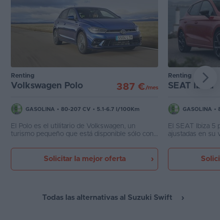
Renting
Renting
Volkswagen Polo
SEAT Ibiza
387 €
/mes
GASOLINA
•
80-207 CV
•
5.1-6.7 l/100Km
GASOLINA
•
El Polo es el utilitario de Volkswagen, un
El SEAT Ibiza 5 p
turismo pequeño que está disponible sólo con
ajustadas en su 
carrocería de cinco puertas. Puede llevar
quinta generaci
mucho equipamiento y motores entre 95 y
las anteriores, 
207 CV.
divertido de la m
Solicitar la mejor oferta
Solic
Todas las alternativas al Suzuki Swift