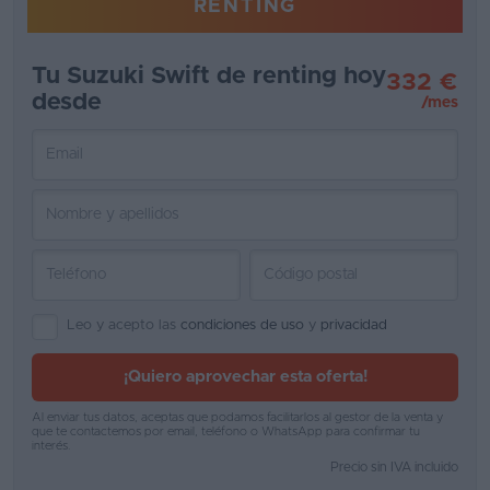
RENTING
Favoritos
Tu Suzuki Swift de renting hoy
332 €
Concesionarios
desde
/mes
Vender
coche
Blog
Ventas
de
coches
Leo y acepto las
condiciones de uso
y
privacidad
2026
¡Quiero aprovechar esta oferta!
Al enviar tus datos, aceptas que podamos facilitarlos al gestor de la venta y
que te contactemos por email, teléfono o WhatsApp para confirmar tu
interés.
Precio sin IVA incluido