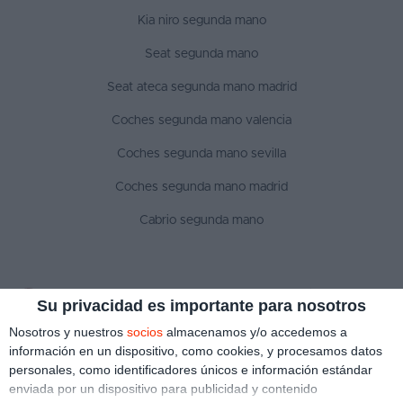
Kia niro segunda mano
Seat segunda mano
Seat ateca segunda mano madrid
Coches segunda mano valencia
Coches segunda mano sevilla
Coches segunda mano madrid
Cabrio segunda mano
SÍGUENOS
Su privacidad es importante para nosotros
Nosotros y nuestros
socios
almacenamos y/o accedemos a
información en un dispositivo, como cookies, y procesamos datos
personales, como identificadores únicos e información estándar
Aviso legal
Política de privacidad
Política de cookies
enviada por un dispositivo para publicidad y contenido
Copyright © 2022 ¿Qué coche me compro?. Todos los derechos reservados