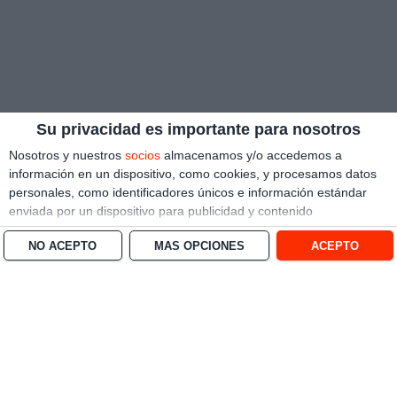
Su privacidad es importante para nosotros
Nosotros y nuestros
socios
almacenamos y/o accedemos a
información en un dispositivo, como cookies, y procesamos datos
personales, como identificadores únicos e información estándar
enviada por un dispositivo para publicidad y contenido
personalizado, medición de publicidad y contenido, investigación
NO ACEPTO
MÁS OPCIONES
ACEPTO
de audiencia y desarrollo de servicios.
Con su permiso, nosotros y
nuestros socios podemos utilizar datos de localización geográfica
precisa e identificación mediante las características de dispositivos.
Puede hacer clic para otorgarnos su consentimiento a nosotros y a
nuestros 1538 socios para que llevemos a cabo el procesamiento
previamente descrito. De forma alternativa, puede hacer clic para
denegar su consentimiento o acceder a información más detallada
y cambiar sus preferencias antes de otorgar su consentimiento.