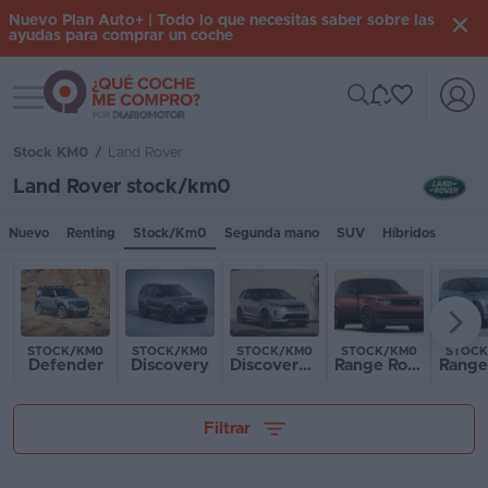
Nuevo Plan Auto+ | Todo lo que necesitas saber sobre las
ayudas para comprar un coche
Toggle navigation
Iniciar
sesión
Stock KM0
/
Land Rover
Land Rover stock/km0
Inicio
Nuevo
Renting
Stock/Km0
Segunda mano
SUV
Híbridos
Coches
nuevos
Renting
STOCK/KM0
STOCK/KM0
STOCK/KM0
STOCK/KM0
STOCK
Defender
Discovery
Discovery Sport
Range Rover
Suscripción
Tu presupuesto
Stock
Filtrar
KM
0