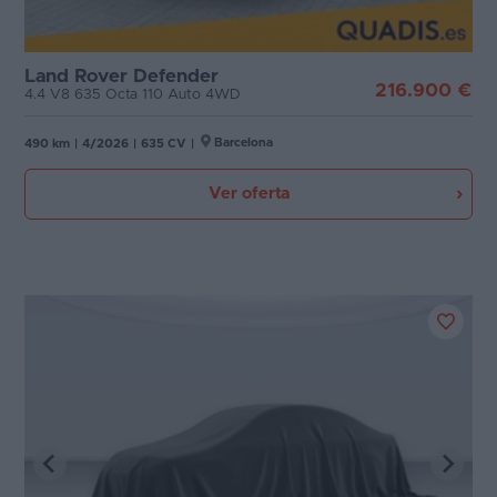
Favoritos
Plazas
Land Rover Defender
Concesionarios
216.900 €
4.4 V8 635 Octa 110 Auto 4WD
Potencia
Vender
Barcelona
490 km
|
4/2026
|
635 CV
|
coche
Ver oferta
Blog
Ventas
de
coches
2026