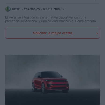
DIESEL
•
204-300 CV
•
6.5-7.5 l/100Km
El Velar se sitúa como la alternativa deportiva, con una
presencia sensacional y una calidad intachable. Complementa a
la perfección a los más clásicos Range Rover y Range Rover
Sport, contando también con tecnología microhíbrida MHEV.
Solicitar la mejor oferta