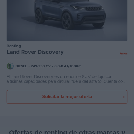
Renting
Land Rover Discovery
/mes
DIESEL
•
249-350 CV
•
8.0-8.4 l/100Km
El Land Rover Discovery es un enorme SUV de lujo con
altísimas capacidades para circular fuera del asfalto. Cuenta con
suspensión neumática de altura regulable, todos los juguetes de
Land Rover para circular por diferentes superficies y una
sensación de control absoluta en pendientes. En carretera es un
Solicitar la mejor oferta
transatlántico de lujo, que además cuenta con etiqueta ECO
gracias a sus mecánicas microhíbridas.
Ofertas de renting de otras marcas y