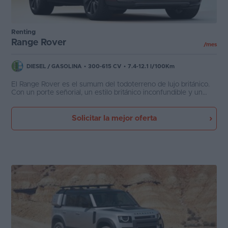
Renting
Range Rover
/mes
DIESEL
/
GASOLINA
•
300-615 CV
•
7.4-12.1 l/100Km
El Range Rover es el sumum del todoterreno de lujo británico.
Con un porte señorial, un estilo británico inconfundible y un
interior primorosamente terminado en los mejores materiales y
con exquisito gusto, el Range Rover nos ofrece unas cualidades
off-road dignas del mejor todoterreno con datos como una
Solicitar la mejor oferta
profundidad de vadeo máxima de 1,10m, una auténtica
barbaridad.