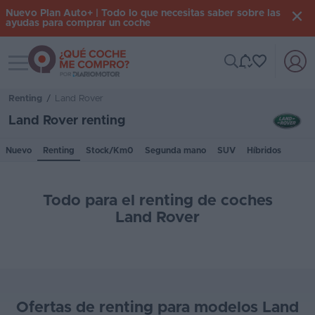
Nuevo Plan Auto+ | Todo lo que necesitas saber sobre las
ayudas para comprar un coche
Toggle navigation
Iniciar
sesión
Renting
/
Land Rover
Land Rover renting
Inicio
Nuevo
Renting
Stock/Km0
Segunda mano
SUV
Híbridos
Coches
nuevos
Todo para el renting de coches
Renting
Land Rover
Suscripción
Stock
KM
Ofertas de renting para modelos Land
0