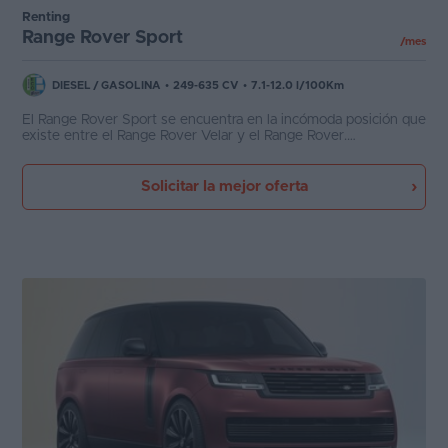
Renting
Range Rover Sport
/mes
DIESEL
/
GASOLINA
•
249-635 CV
•
7.1-12.0 l/100Km
El Range Rover Sport se encuentra en la incómoda posición que
existe entre el Range Rover Velar y el Range Rover.
Suponiendo que ese nicho exista, este coche ofrece un diseño,
un interior y unos acabados al más alto nivel, combinando
materiales nobles con pantallas táctiles con un exquisito gusto
Solicitar la mejor oferta
británico. Sus capacidades off-road son notables aunque no
pueda parecerlo al primer vistazo.