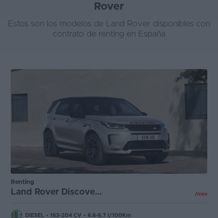
Rover
Segunda
Estos son los modelos de Land Rover disponibles con
mano
contrato de renting en España
Eléctricos
Híbridos
Ofertas
Asistente
Foro
de
opiniones
Guías
Renting
de
Land Rover Discovery Sport
/mes
compra
Comparador
DIESEL
•
163-204 CV
•
6.6-6.7 l/100Km