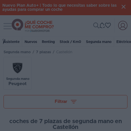
Nuevo Plan Auto+ | Todo lo que necesitas saber sobre las
ayudas para comprar un coche
Toggle navigation
Iniciar
sesión
Asistente
Nuevos
Renting
Stock / Km0
Segunda mano
Eléctric
Segunda mano
/
7 plazas
/
Castellón
Inicio
Coches
nuevos
Segunda mano
Peugeot
Renting
Tu presupuesto
Suscripción
Filtrar
Stock
KM
coches de 7 plazas de segunda mano en
Castellón
0