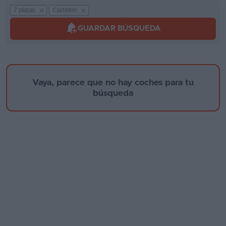
Kilómetros
7 plazas
Castellón
Segunda
mano
GUARDAR BÚSQUEDA
Eléctricos
Marca y modelo
Híbridos
Vaya, parece que no hay coches para tu
Ofertas
búsqueda
Asistente
Foro
Año de fabricación
de
opiniones
Guías
de
Provincia
compra
Comparador