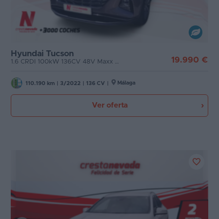
Hyundai Tucson
19.990 €
1.6 CRDI 100kW 136CV 48V Maxx DCT
Málaga
110.190 km
|
3/2022
|
136 CV
|
Ver oferta