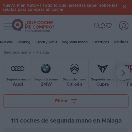
Nuevo Plan Auto+ | Todo lo que necesitas saber sobre las
ayudas para comprar un coche
Toggle navigation
Iniciar
sesión
Nuevos
Renting
Stock / Km0
Segunda mano
Eléctricos
Híbridos
Segunda mano
/
Málaga
Inicio
Coches
nuevos
Segunda mano
Segunda mano
Segunda mano
Segunda mano
Segund
Audi
BMW
Citroën
Cupra
Fi
Renting
Tu presupuesto
Filtrar
Suscripción
Stock
111 coches de segunda mano en Málaga
KM
0
Kilómetros