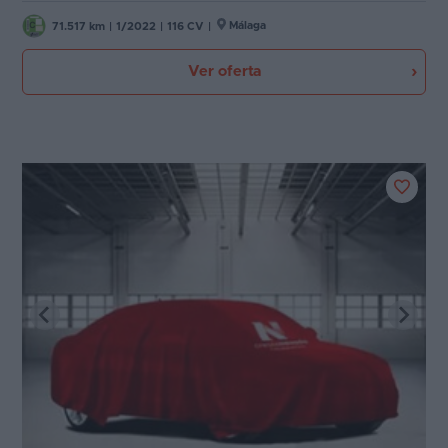
Málaga
71.517 km
|
1/2022
|
116 CV
|
Ver oferta