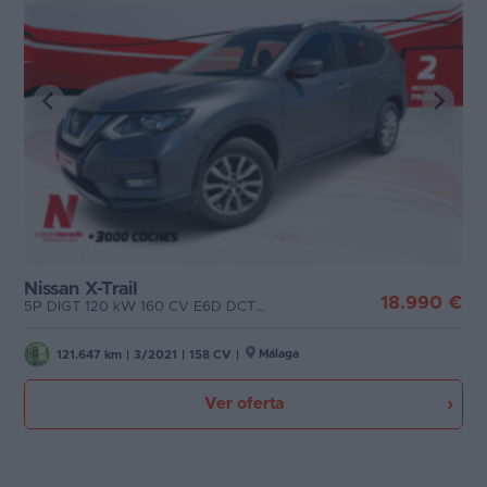
Nissan X-Trail
18.990 €
5P DIGT 120 kW 160 CV E6D DCT NCONN.
Málaga
121.647 km
|
3/2021
|
158 CV
|
Ver oferta