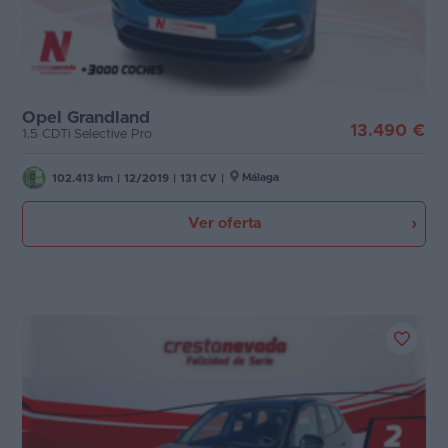
Opel Grandland
13.490 €
1.5 CDTi Selective Pro
Málaga
102.413 km
|
12/2019
|
131 CV
|
Ver oferta