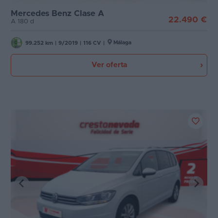
Mercedes Benz Clase A
22.490 €
A 180 d
Málaga
99.252 km
|
9/2019
|
116 CV
|
Ver oferta