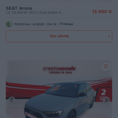
SEAT Arona
13.990 €
1.0 TSI 85kW 115CV Style Edition Eco
Málaga
110.553 km
|
6/2020
|
116 CV
|
Ver oferta