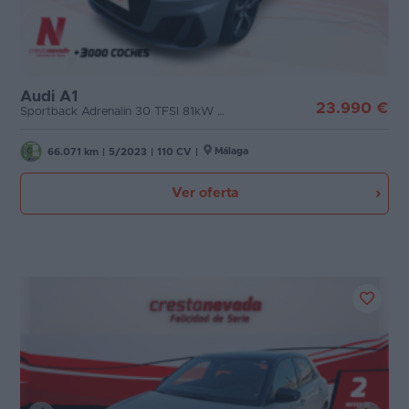
Audi A1
23.990 €
Sportback Adrenalin 30 TFSI 81kW S tron
Málaga
66.071 km
|
5/2023
|
110 CV
|
Ver oferta