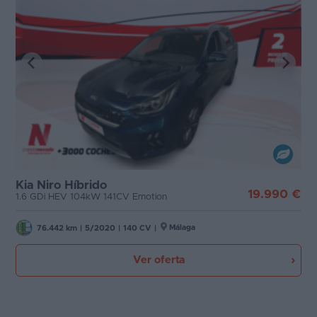
Kia Niro Híbrido
19.990 €
1.6 GDi HEV 104kW 141CV Emotion
Málaga
76.442 km
|
5/2020
|
140 CV
|
Ver oferta