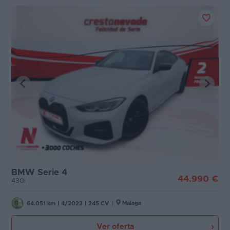
BMW Serie 4
44.990 €
430i
Málaga
64.051 km
|
4/2022
|
245 CV
|
Ver oferta