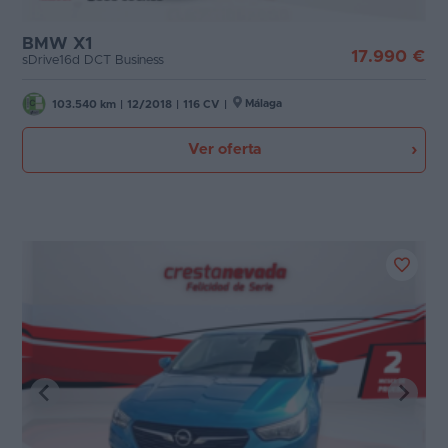
Motor
Favoritos
BMW X1
17.990 €
sDrive16d DCT Business
Concesionarios
Tecnología de hibridación
Málaga
103.540 km
|
12/2018
|
116 CV
|
Vender
Etiqueta medioambiental
coche
Ver oferta
Blog
Cambio
Ventas
de
Puertas
coches
2026
Carrocería
Plazas
Potencia