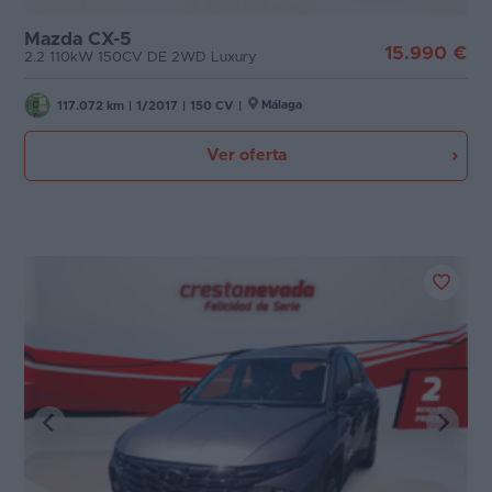
Mazda CX-5
15.990 €
2.2 110kW 150CV DE 2WD Luxury
Málaga
117.072 km
|
1/2017
|
150 CV
|
Ver oferta