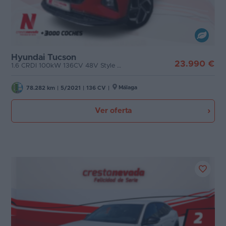
Hyundai Tucson
23.990 €
1.6 CRDI 100kW 136CV 48V Style DCT 4x4
Málaga
78.282 km
|
5/2021
|
136 CV
|
Ver oferta