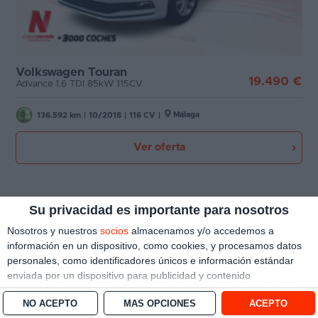
Volkswagen Touran
19.490 €
Advance 1.6 TDI 85kW 115CV
Málaga
136.592 km
|
10/2018
|
116 CV
|
Ver oferta
Su privacidad es importante para nosotros
Nosotros y nuestros
socios
almacenamos y/o accedemos a
información en un dispositivo, como cookies, y procesamos datos
personales, como identificadores únicos e información estándar
enviada por un dispositivo para publicidad y contenido
personalizado, medición de publicidad y contenido, investigación
NO ACEPTO
MÁS OPCIONES
ACEPTO
de audiencia y desarrollo de servicios.
Con su permiso, nosotros y