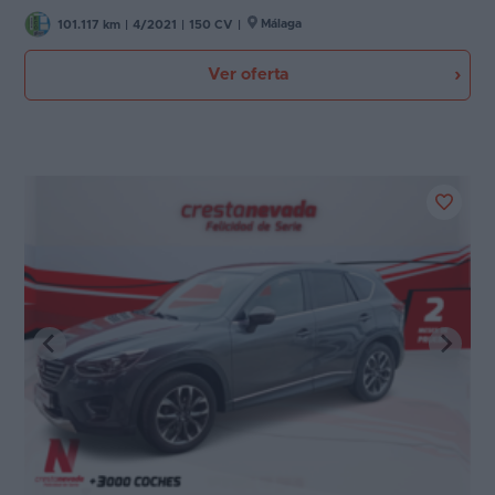
Málaga
101.117 km
|
4/2021
|
150 CV
|
Ver oferta