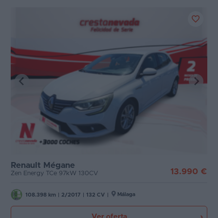
Renault Mégane
13.990 €
Zen Energy TCe 97kW 130CV
Málaga
108.398 km
|
2/2017
|
132 CV
|
Ver oferta