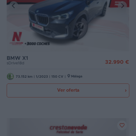
BMW X1
32.990 €
sDrive18d
Málaga
73.152 km
|
1/2023
|
150 CV
|
Ver oferta