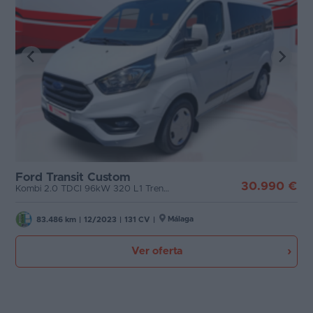
Ford Transit Custom
30.990 €
Kombi 2.0 TDCI 96kW 320 L1 Trend MHEV
Málaga
83.486 km
|
12/2023
|
131 CV
|
Ver oferta