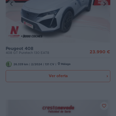
Peugeot 408
23.990 €
408 GT Puretech 130 EAT8
Málaga
26.339 km
|
2/2024
|
131 CV
|
Ver oferta