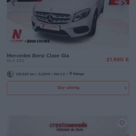
Mercedes Benz Clase Gla
21.990 €
GLA 200
Málaga
125.647 km
|
3/2019
|
156 CV
|
Ver oferta