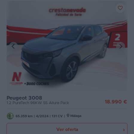
Peugeot 3008
18.990 €
1.2 PureTech 96KW SS Allure Pack
Málaga
65.359 km
|
4/2024
|
131 CV
|
Ver oferta