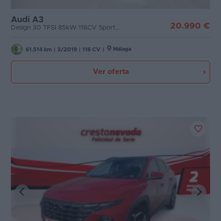
Audi A3
20.990 €
Design 30 TFSI 85kW 116CV Sportback
Málaga
61.514 km
|
3/2019
|
116 CV
|
Ver oferta