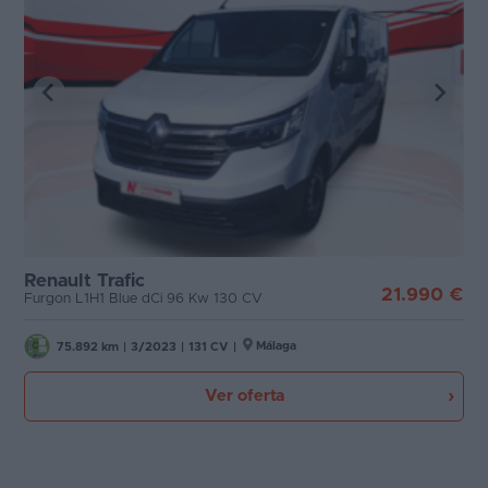
Renault Trafic
21.990 €
Furgon L1H1 Blue dCi 96 Kw 130 CV
Málaga
75.892 km
|
3/2023
|
131 CV
|
Ver oferta