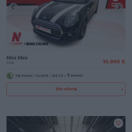
Mini Mini
10.990 €
One
Almería
116.314 km
|
11/2015
|
102 CV
|
Ver oferta