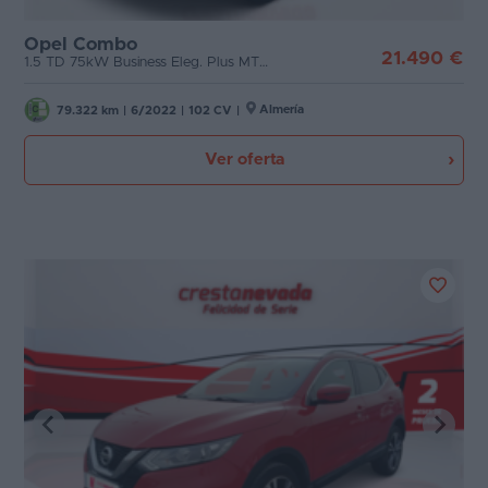
Opel Combo
21.490 €
1.5 TD 75kW Business Eleg. Plus MT6 N1
Almería
79.322 km
|
6/2022
|
102 CV
|
Ver oferta