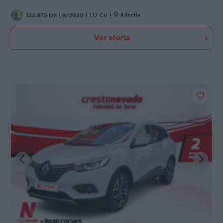
Almería
123.972 km
|
9/2020
|
117 CV
|
Ver oferta