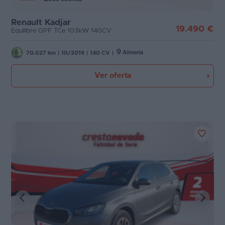
Renault Kadjar
19.490 €
Equilibre GPF TCe 103kW 140CV
Almería
70.027 km
|
10/2019
|
140 CV
|
Ver oferta