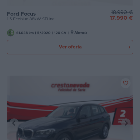
18.990 €
Ford Focus
17.990 €
1.5 Ecoblue 88kW STLine
Almería
61.038 km
|
5/2020
|
120 CV
|
Ver oferta