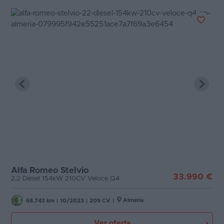
Alfa Romeo Stelvio
33.990 €
2.2 Diesel 154kW 210CV Veloce Q4
Almería
68.743 km
|
10/2023
|
209 CV
|
Ver oferta