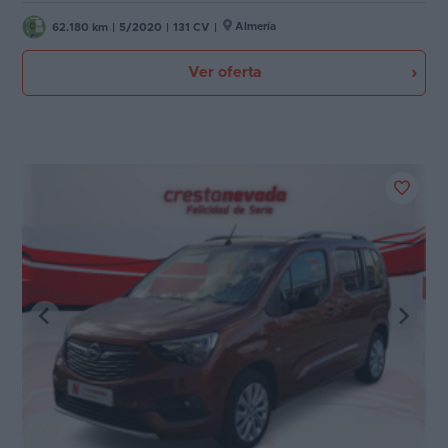
Almería
62.180 km
|
5/2020
|
131 CV
|
Ver oferta