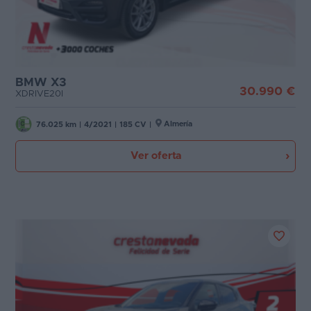
BMW X3
30.990 €
XDRIVE20I
Almería
76.025 km
|
4/2021
|
185 CV
|
Ver oferta