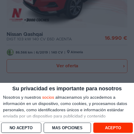
Nissan Qashqai
16.990 €
DIGT 103 kW 140 CV E6D ACENTA
Almería
86.566 km
|
6/2019
|
140 CV
|
Ver oferta
Su privacidad es importante para nosotros
Nosotros y nuestros
socios
almacenamos y/o accedemos a
información en un dispositivo, como cookies, y procesamos datos
personales, como identificadores únicos e información estándar
enviada por un dispositivo para publicidad y contenido
personalizado, medición de publicidad y contenido, investigación
NO ACEPTO
MÁS OPCIONES
ACEPTO
de audiencia y desarrollo de servicios.
Con su permiso, nosotros y