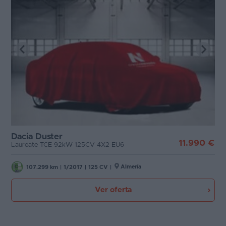
Dacia Duster
11.990 €
Laureate TCE 92kW 125CV 4X2 EU6
Almería
107.299 km
|
1/2017
|
125 CV
|
Ver oferta