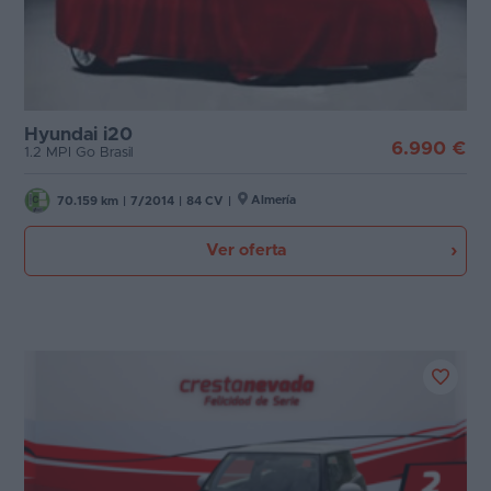
Hyundai i20
6.990 €
1.2 MPI Go Brasil
Almería
70.159 km
|
7/2014
|
84 CV
|
Ver oferta