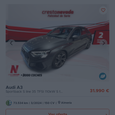
Audi A3
31.990 €
Sportback S line 35 TFSI 110kW S tronic
Almería
73.534 km
|
3/2024
|
150 CV
|
Ver oferta