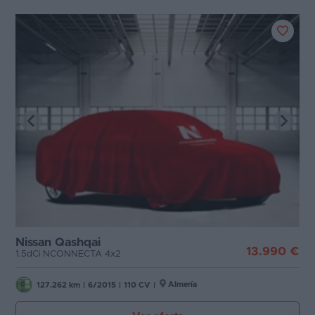
Nissan Qashqai
13.990 €
1.5dCi NCONNECTA 4x2
Almería
127.262 km
|
6/2015
|
110 CV
|