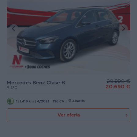
20.990 €
Mercedes Benz Clase B
20.690 €
B 180
Almería
131.416 km
|
4/2021
|
136 CV
|
Ver oferta