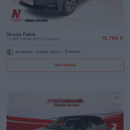
Skoda Fabia
15.790 €
1.0 MPI 59KW 80CV Selection
Almería
37.000 km
|
5/2024
|
80 CV
|
Ver oferta