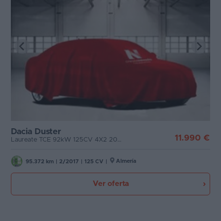
Dacia Duster
11.990 €
Laureate TCE 92kW 125CV 4X2 2017
Almería
95.372 km
|
2/2017
|
125 CV
|
Ver oferta