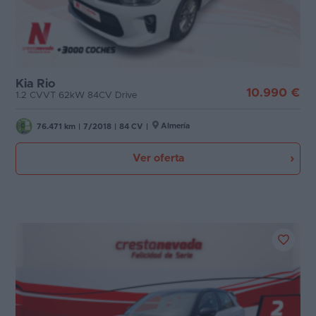
Kia Rio
10.990 €
1.2 CVVT 62kW 84CV Drive
Almería
76.471 km
|
7/2018
|
84 CV
|
Ver oferta