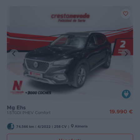
Mg Ehs
19.990 €
1.5TGDI PHEV Comfort
Almería
74.566 km
|
4/2022
|
258 CV
|