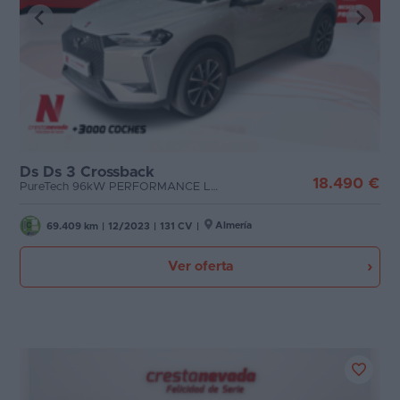
Ds Ds 3 Crossback
18.490 €
PureTech 96kW PERFORMANCE LINE AUTO.
Almería
69.409 km
|
12/2023
|
131 CV
|
Ver oferta