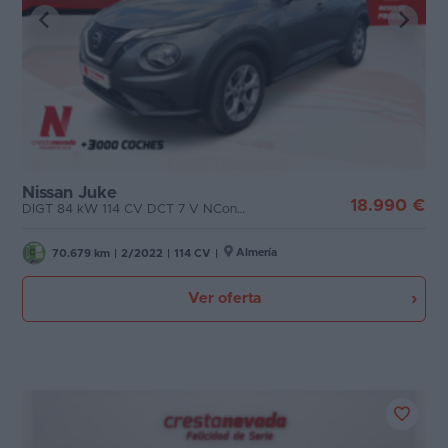
Nissan Juke
18.990 €
DIGT 84 kW 114 CV DCT 7 V NConnecta
Almería
70.679 km
|
2/2022
|
114 CV
|
Ver oferta