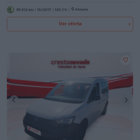
Almería
99.512 km
|
10/2017
|
120 CV
|
Ver oferta