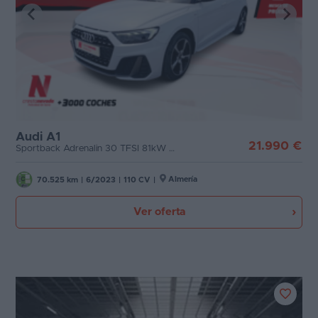
Audi A1
21.990 €
Sportback Adrenalin 30 TFSI 81kW 110CV
Almería
70.525 km
|
6/2023
|
110 CV
|
Ver oferta