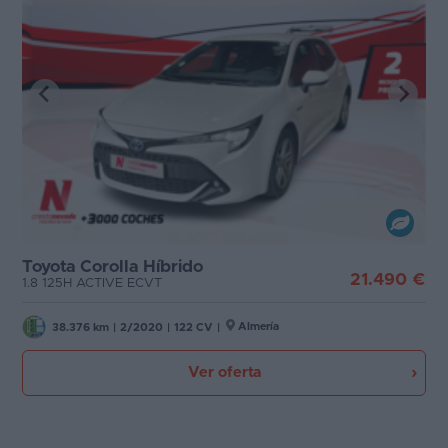
Toyota Corolla Híbrido
21.490 €
1.8 125H ACTIVE ECVT
Almería
38.376 km
|
2/2020
|
122 CV
|
Ver oferta