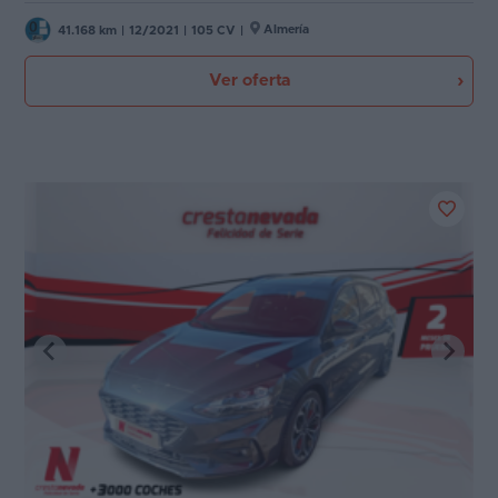
Almería
41.168 km
|
12/2021
|
105 CV
|
Ver oferta