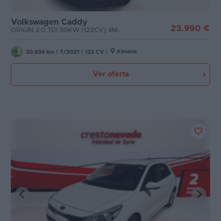
Volkswagen Caddy
23.990 €
ORIGIN 2.0 TDI 90KW (122CV) 4MOTION
Almería
30.836 km
|
7/2021
|
122 CV
|
Ver oferta