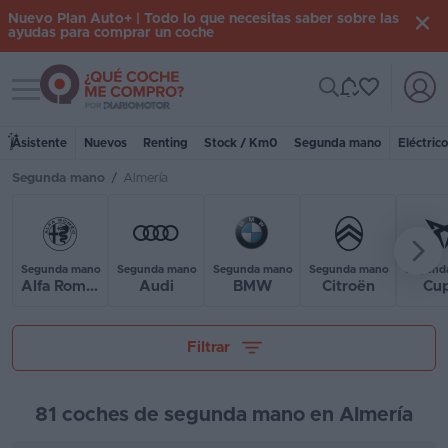
Nuevo Plan Auto+ | Todo lo que necesitas saber sobre las
ayudas para comprar un coche
Toggle navigation
Iniciar
sesión
Asistente
Nuevos
Renting
Stock / Km0
Segunda mano
Eléctric
Segunda mano
/
Almería
Inicio
Coches
nuevos
Segunda mano
Segunda mano
Segunda mano
Segunda mano
Segund
Alfa Romeo
Audi
BMW
Citroën
Cu
Renting
Tu presupuesto
Suscripción
Filtrar
Stock
KM
81 coches de segunda mano en Almería
0