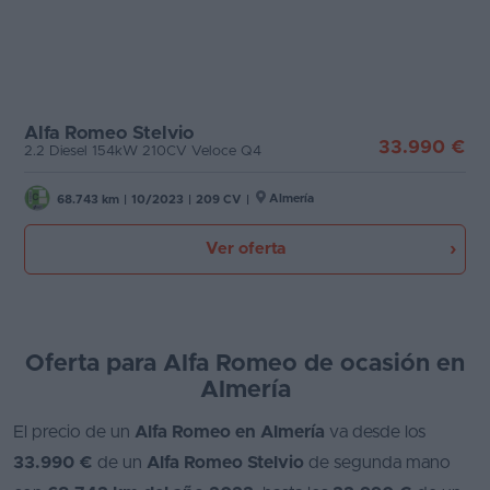
Favoritos
Etiqueta medioambiental
Concesionarios
Cambio
Vender
Alfa Romeo Stelvio
33.990 €
2.2 Diesel 154kW 210CV Veloce Q4
coche
Puertas
Almería
Blog
68.743 km
|
10/2023
|
209 CV
|
Carrocería
Ventas
Ver oferta
de
Plazas
coches
2026
Potencia
Oferta para Alfa Romeo de ocasión en
Almería
El precio de un
Alfa Romeo en Almería
va desde los
33.990 €
de un
Alfa Romeo Stelvio
de segunda mano