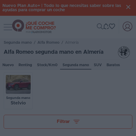
Nuevo Plan Auto+ | Todo lo que necesitas saber sobre las
ayudas para comprar un coche
Toggle navigation
Iniciar
sesión
Segunda mano
/
Alfa Romeo
/
Almería
Alfa Romeo segunda mano en Almería
Inicio
Nuevo
Renting
Stock/Km0
Segunda mano
SUV
Baratos
Coches
nuevos
Renting
Segunda mano
Stelvio
Suscripción
Stock
Tu presupuesto
Filtrar
KM
0