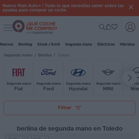
Nuevo Plan Auto+ | Todo lo que necesitas saber sobre las
ayudas para comprar un coche
Toggle navigation
Iniciar
sesión
Nuevos
Renting
Stock / Km0
Segunda mano
Eléctricos
Híbridos
Segunda mano
/
Berlina
/
Toledo
Inicio
Coches
nuevos
Segunda mano
Segunda mano
Segunda mano
Segunda mano
Segund
Fiat
Ford
Hyundai
MINI
Nis
Renting
Tu presupuesto
Suscripción
Filtrar
Stock
KM
berlina de segunda mano en Toledo
0