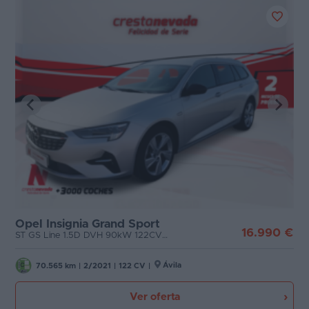
Opel Insignia Grand Sport
16.990 €
ST GS Line 1.5D DVH 90kW 122CV MT6
Ávila
70.565 km
|
2/2021
|
122 CV
|
Ver oferta