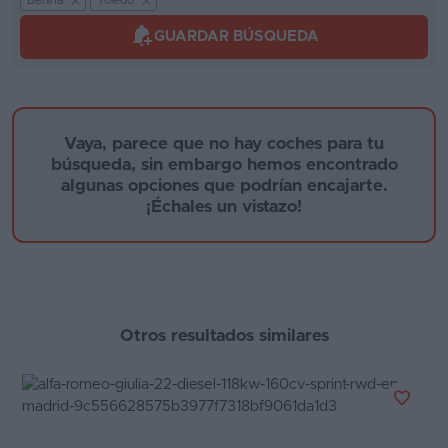
Berlina
Toledo
Kilómetros
Segunda
GUARDAR BÚSQUEDA
mano
Eléctricos
Marca y modelo
Híbridos
Vaya, parece que no hay coches para tu
búsqueda, sin embargo hemos encontrado
Ofertas
algunas opciones que podrían encajarte.
¡Échales un vistazo!
Asistente
Foro
Año de fabricación
de
opiniones
Otros resultados similares
Guías
de
Provincia
compra
Comparador