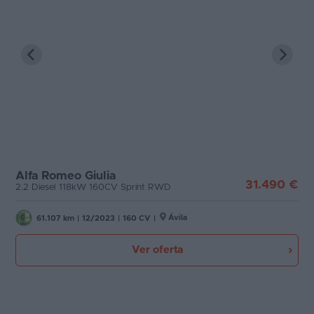
Favoritos
Motor
Concesionarios
Tecnología de hibridación
Vender
coche
Etiqueta medioambiental
Blog
Cambio
Ventas
de
Alfa Romeo Giulia
Puertas
31.490 €
2.2 Diesel 118kW 160CV Sprint RWD
coches
2026
Carrocería
Ávila
1
61.107 km
|
12/2023
|
160 CV
|
Ver oferta
Plazas
Potencia