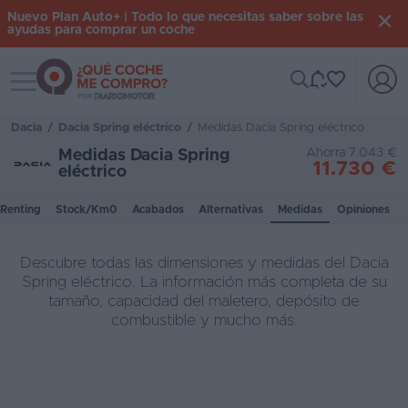
Nuevo Plan Auto+ | Todo lo que necesitas saber sobre las
ayudas para comprar un coche
Toggle navigation
Iniciar
sesión
Dacia
/
Dacia Spring eléctrico
/
Medidas Dacia Spring eléctrico
Ahorra 7.043 €
Medidas Dacia Spring
11.730 €
eléctrico
Inicio
Renting
Stock/Km0
Acabados
Alternativas
Medidas
Opiniones
Coches
nuevos
Descubre todas las dimensiones y medidas del Dacia
Renting
Spring eléctrico. La información más completa de su
tamaño, capacidad del maletero, depósito de
Suscripción
combustible y mucho más.
Stock
KM
0