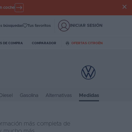
un coche
INICIAR SESIÓN
s búsquedas
Tus favoritos
S DE COMPRA
COMPARADOR
OFERTAS CITROËN
Diesel
Gasolina
Alternativas
Medidas
formación más completa de
 y mucho más.