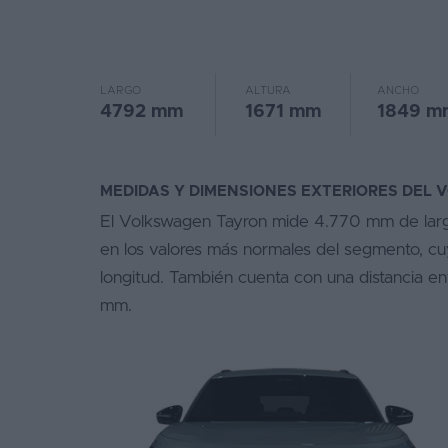
Favoritos
Concesionarios
LARGO
ALTURA
ANCHO
4792 mm
1671 mm
1849 m
Vender
coche
Blog
MEDIDAS Y DIMENSIONES EXTERIORES DEL
El Volkswagen Tayron mide 4.770 mm de larg
Ventas
en los valores más normales del segmento, cu
de
coches
longitud. También cuenta con una distancia e
2026
mm.