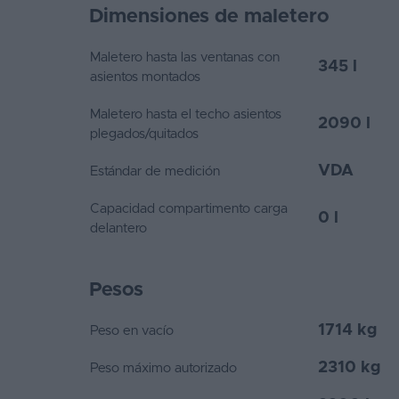
Dimensiones de maletero
Maletero hasta las ventanas con
345 l
asientos montados
Maletero hasta el techo asientos
2090 l
plegados/quitados
VDA
Estándar de medición
Capacidad compartimento carga
0 l
delantero
Pesos
1714 kg
Peso en vacío
2310 kg
Peso máximo autorizado