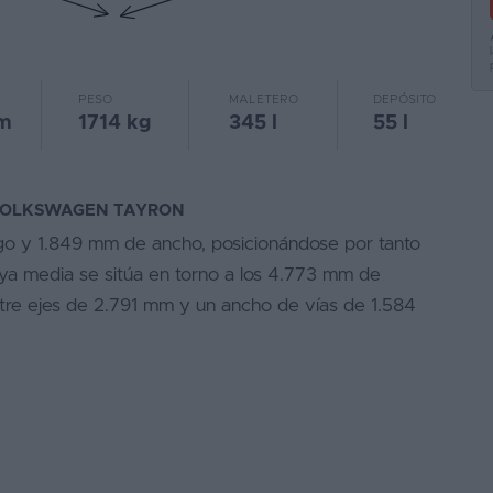
PESO
MALETERO
DEPÓSITO
m
1714 kg
345 l
55 l
 VOLKSWAGEN TAYRON
o y 1.849 mm de ancho, posicionándose por tanto
ya media se sitúa en torno a los 4.773 mm de
ntre ejes de 2.791 mm y un ancho de vías de 1.584