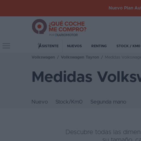
Nuevo Plan Aut
Iniciar
sesión
Toggle navigation
ASISTENTE
NUEVOS
RENTING
STOCK / KM0
Volkswagen
/
Volkswagen Tayron
/
Medidas Volkswage
Inicio
Medidas Volks
Coches
nuevos
Renting
Nuevo
Stock/Km0
Segunda mano
Suscripción
Stock
KM
Descubre todas las dimen
0
su tamaño, c