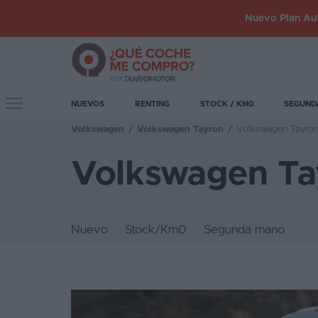
Nuevo Plan Aut
Iniciar
sesión
Toggle navigation
NUEVOS
RENTING
STOCK / KM0
SEGUND
Volkswagen
/
Volkswagen Tayron
/
Volkswagen Tayron
Inicio
Volkswagen Ta
Coches
nuevos
Renting
Nuevo
Stock/Km0
Segunda mano
Suscripción
Stock
KM
0