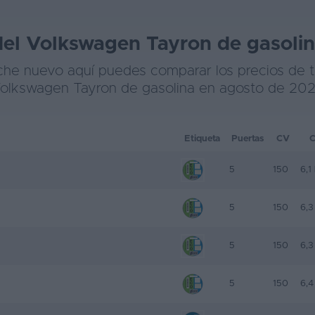
del Volkswagen Tayron de gasoli
he nuevo aquí puedes comparar los precios de t
olkswagen Tayron de gasolina en agosto de 20
Etiqueta
Puertas
CV
5
150
6,1
5
150
6,3
5
150
6,3
5
150
6,4