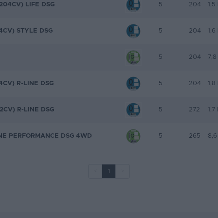
204CV) LIFE DSG
5
204
1,5
4CV) STYLE DSG
5
204
1,6
5
204
7,8
4CV) R-LINE DSG
5
204
1,8
2CV) R-LINE DSG
5
272
1,7
LINE PERFORMANCE DSG 4WD
5
265
8,6
<
1
>