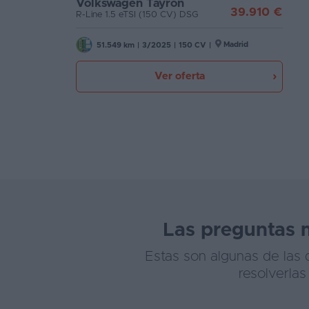
Volkswagen Tayron
39.910 €
R-Line 1.5 eTSI (150 CV) DSG
Madrid
51.549 km
|
3/2025
|
150 CV
|
Ver oferta
Las preguntas 
Estas son algunas de las
resolverla