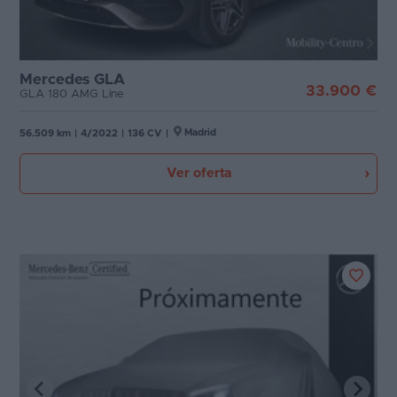
Mercedes GLA
33.900 €
GLA 180 AMG Line
Madrid
56.509 km
|
4/2022
|
136 CV
|
Ver oferta