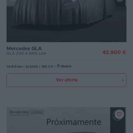
Mercedes GLA
42.900 €
GLA 200 d AMG Line
Madrid
14.813 km
|
3/2025
|
150 CV
|
Ver oferta