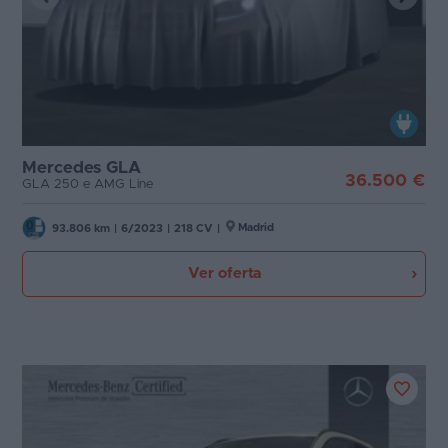
Mercedes GLA
36.500 €
GLA 250 e AMG Line
Madrid
93.806 km
|
6/2023
|
218 CV
|
Ver oferta