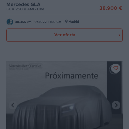
Mercedes GLA
38.900 €
GLA 250 e AMG Line
Madrid
48.355 km
|
9/2022
|
160 CV
|
Ver oferta