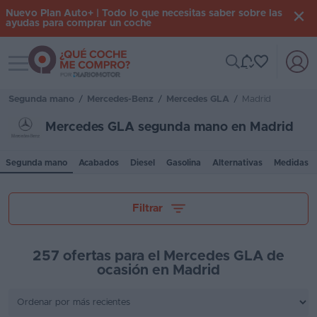
Nuevo Plan Auto+ | Todo lo que necesitas saber sobre las
ayudas para comprar un coche
Toggle navigation
Iniciar
sesión
Segunda mano
/
Mercedes-Benz
/
Mercedes GLA
/
Madrid
Mercedes GLA segunda mano en Madrid
Inicio
Segunda mano
Acabados
Diesel
Gasolina
Alternativas
Medidas
Coches
nuevos
Tu presupuesto
Filtrar
Renting
Suscripción
257 ofertas para el Mercedes GLA de
ocasión en Madrid
Stock
Kilómetros
KM
0