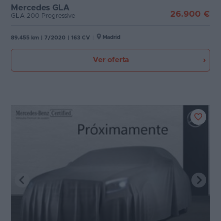
Mercedes GLA
26.900 €
GLA 200 Progressive
Favoritos
Puertas
Concesionarios
Madrid
89.455 km
|
7/2020
|
163 CV
|
Carrocería
Vender
Ver oferta
coche
Plazas
Blog
Potencia
Ventas
de
coches
2026