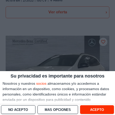
Madrid
90.619 km
|
2/2022
|
150 CV
|
Ver oferta
Su privacidad es importante para nosotros
Nosotros y nuestros
socios
almacenamos y/o accedemos a
información en un dispositivo, como cookies, y procesamos datos
personales, como identificadores únicos e información estándar
enviada por un dispositivo para publicidad y contenido
personalizado, medición de publicidad y contenido, investigación
NO ACEPTO
MÁS OPCIONES
ACEPTO
de audiencia y desarrollo de servicios.
Con su permiso, nosotros y