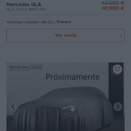
44.500 €
Mercedes GLA
41.900 €
GLA 200 d AMG Line
Madrid
19.973 km
|
3/2025
|
150 CV
|
Ver oferta