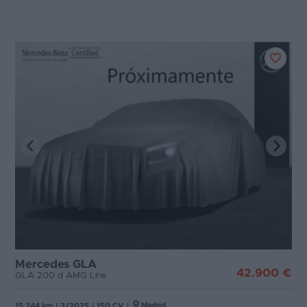
Mercedes GLA
42.900 €
GLA 200 d AMG Line
Madrid
15.244 km
|
3/2025
|
150 CV
|