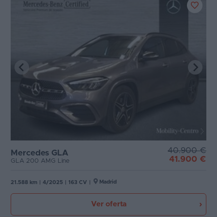
40.900 €
Mercedes GLA
41.900 €
GLA 200 AMG Line
Madrid
21.588 km
|
4/2025
|
163 CV
|
Ver oferta