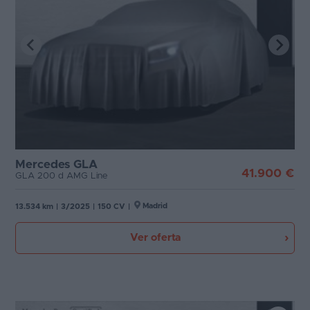
Mercedes GLA
41.900 €
GLA 200 d AMG Line
Madrid
13.534 km
|
3/2025
|
150 CV
|
Ver oferta