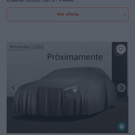
Madrid
42.889 km
|
9/2023
|
150 CV
|
Ver oferta