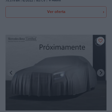
Madrid
75.379 km
|
6/2022
|
163 CV
|
Ver oferta