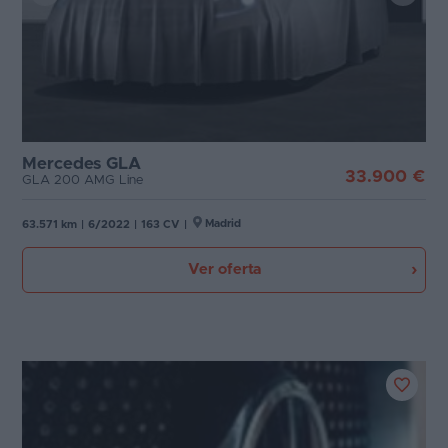
Mercedes GLA
33.900 €
GLA 200 AMG Line
Madrid
63.571 km
|
6/2022
|
163 CV
|
Ver oferta