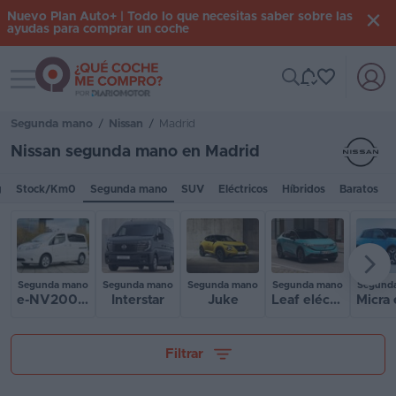
Nuevo Plan Auto+ | Todo lo que necesitas saber sobre las
ayudas para comprar un coche
Toggle navigation
Iniciar
sesión
Segunda mano
/
Nissan
/
Madrid
Nissan segunda mano en Madrid
Inicio
g
Stock/Km0
Segunda mano
SUV
Eléctricos
Híbridos
Baratos
Coches
nuevos
Renting
Segunda mano
Segunda mano
Segunda mano
Segunda mano
Segund
e-NV200 Evalia
Interstar
Juke
Leaf eléctrico
Suscripción
Stock
Tu presupuesto
Filtrar
KM
0