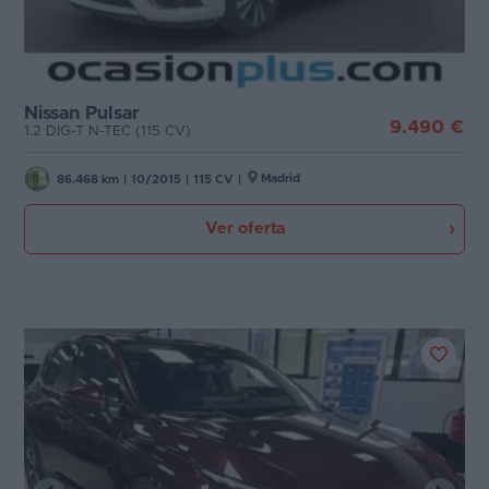
Nissan Pulsar
9.490 €
1.2 DIG-T N-TEC (115 CV)
Madrid
86.468 km
|
10/2015
|
115 CV
|
Ver oferta