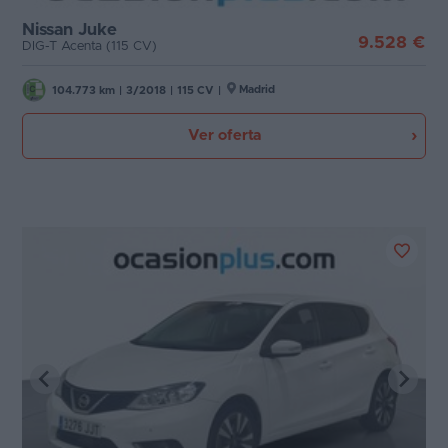
Nissan Juke
9.528 €
DIG-T Acenta (115 CV)
Madrid
104.773 km
|
3/2018
|
115 CV
|
Ver oferta