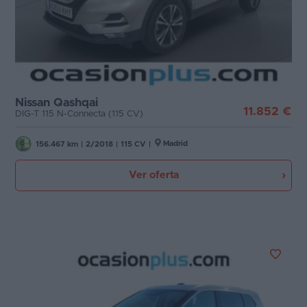
Nissan Qashqai
11.852 €
DIG-T 115 N-Connecta (115 CV)
Madrid
156.467 km
|
2/2018
|
115 CV
|
Ver oferta