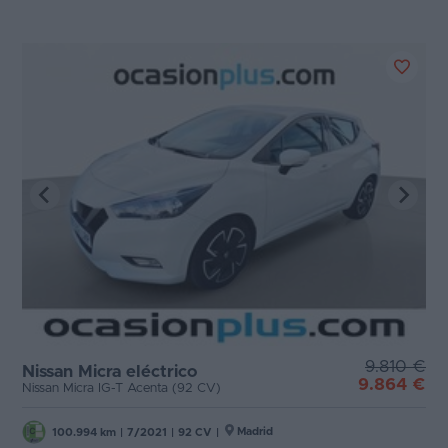
9.810 €
Nissan Micra eléctrico
9.864 €
Nissan Micra IG-T Acenta (92 CV)
Madrid
100.994 km
|
7/2021
|
92 CV
|