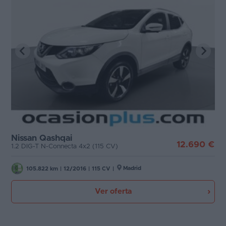
Nissan Qashqai
12.690 €
1.2 DIG-T N-Connecta 4x2 (115 CV)
Madrid
105.822 km
|
12/2016
|
115 CV
|
Ver oferta