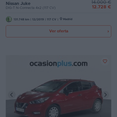
14.000 €
Nissan Juke
12.728 €
DIG-T N-Connecta 4x2 (117 CV)
Madrid
131.748 km
|
12/2019
|
117 CV
|
Ver oferta