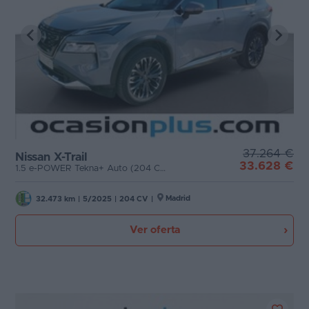
37.264 €
Nissan X-Trail
33.628 €
1.5 e-POWER Tekna+ Auto (204 CV)
Madrid
32.473 km
|
5/2025
|
204 CV
|
Ver oferta