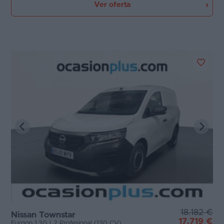
Ver oferta
18.182 €
Nissan Townstar
17.719 €
Furgon 1.3G L2 Profesional (130 CV)