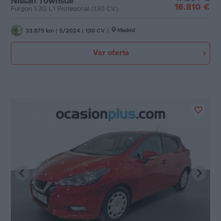
Nissan Townstar
16.810 €
Furgon 1.3G L1 Profesional (130 CV)
Madrid
33.875 km
|
5/2024
|
130 CV
|
Ver oferta