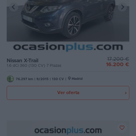
17.200 €
Nissan X-Trail
16.200 €
1.6 dCi 360 (130 CV) 7 Plazas
Madrid
76.297 km
|
9/2015
|
130 CV
|
Ver oferta