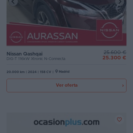
25.600 €
Nissan Qashqai
25.300 €
DIG-T 116kW Xtronic N-Connecta
Madrid
20.000 km
|
2024
|
158 CV
|
Ver oferta