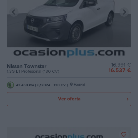
16.991 €
Nissan Townstar
16.537 €
1.3G L1 Profesional (130 CV)
Madrid
43.450 km
|
6/2024
|
130 CV
|
Ver oferta