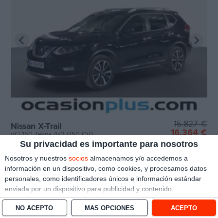
15.827 €
Nissan X-Trail
16.364 €
dCi 150 Tekna 4x2 (150 CV)
Su privacidad es importante para nosotros
Madrid
143.814 km
|
5/2019
|
150 CV
|
Nosotros y nuestros
socios
almacenamos y/o accedemos a
información en un dispositivo, como cookies, y procesamos datos
Ver oferta
personales, como identificadores únicos e información estándar
enviada por un dispositivo para publicidad y contenido
personalizado, medición de publicidad y contenido, investigación
NO ACEPTO
MÁS OPCIONES
ACEPTO
de audiencia y desarrollo de servicios.
Con su permiso, nosotros y