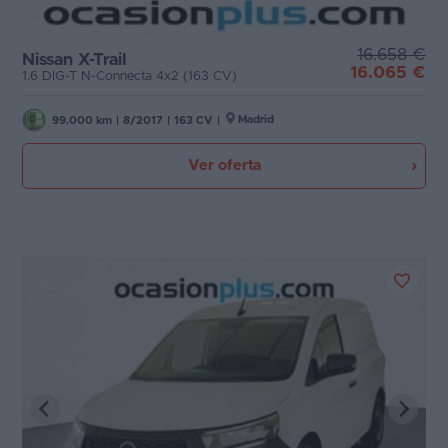
16.658 €
Nissan X-Trail
16.065 €
1.6 DIG-T N-Connecta 4x2 (163 CV)
Madrid
99.000 km
|
8/2017
|
163 CV
|
Ver oferta