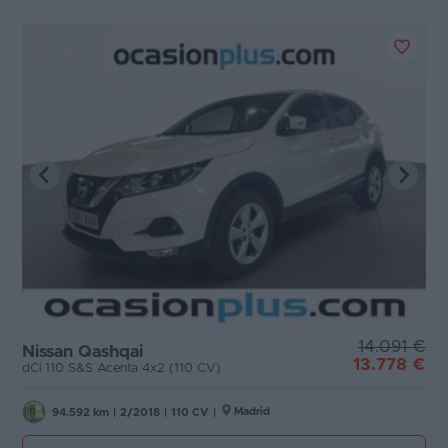
14.091 €
Nissan Qashqai
13.778 €
dCi 110 S&S Acenta 4x2 (110 CV)
Madrid
94.592 km
|
2/2018
|
110 CV
|