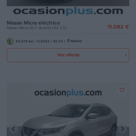
Nissan Micra eléctrico
11.082 €
Nissan Micra IG-T Acenta (92 CV)
Madrid
63.079 km
|
7/2022
|
92 CV
|
Ver oferta