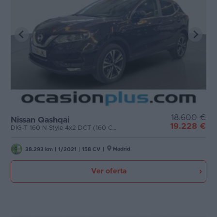
18.600 €
Nissan Qashqai
19.228 €
DIG-T 160 N-Style 4x2 DCT (160 CV)
Madrid
38.293 km
|
1/2021
|
158 CV
|
Ver oferta