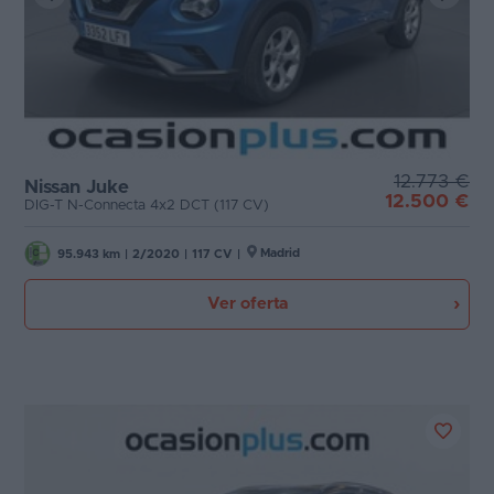
12.773 €
Nissan Juke
12.500 €
DIG-T N-Connecta 4x2 DCT (117 CV)
Madrid
95.943 km
|
2/2020
|
117 CV
|
Ver oferta