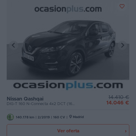
14.410 €
Nissan Qashqai
14.046 €
DIG-T 160 N-Connecta 4x2 DCT (160 CV)
Madrid
140.178 km
|
2/2019
|
160 CV
|
Ver oferta