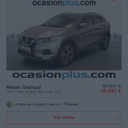
16.355 €
Nissan Qashqai
15.991 €
DIG-T 140 Acenta 4x2 (140 CV)
Madrid
47.569 km
|
6/2021
|
140 CV
|
Ver oferta