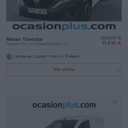
13.000 €
Nissan Townstar
11.810 €
Furgon 1.3G L1 Profesional (130 CV)
Madrid
115.180 km
|
3/2023
|
130 CV
|
Ver oferta