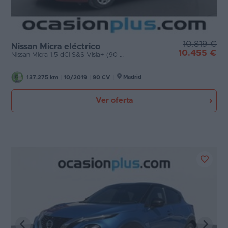
10.819 €
Nissan Micra eléctrico
10.455 €
Nissan Micra 1.5 dCi S&S Visia+ (90 CV)
Madrid
137.275 km
|
10/2019
|
90 CV
|
Ver oferta