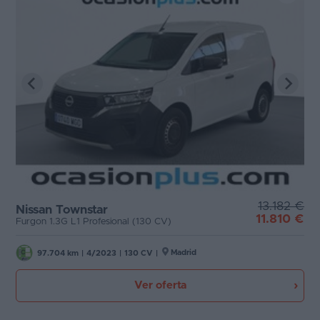
13.182 €
Nissan Townstar
11.810 €
Furgon 1.3G L1 Profesional (130 CV)
Madrid
97.704 km
|
4/2023
|
130 CV
|
Ver oferta