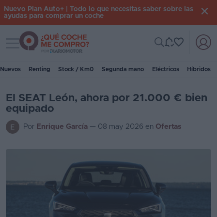
Nuevo Plan Auto+ | Todo lo que necesitas saber sobre las
ayudas para comprar un coche
Toggle navigation
Iniciar
sesión
Nuevos
Renting
Stock / Km0
Segunda mano
Eléctricos
Híbridos
Inicio
El SEAT León, ahora por 21.000 € bien
equipado
Coches
Por
Enrique García
—
08 may 2026
en
Ofertas
nuevos
Renting
Suscripción
Stock
KM
0