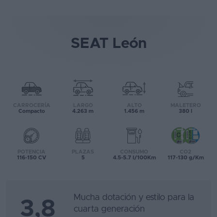
SEAT León
CARROCERÍA
LARGO
ALTO
MALETERO
Compacto
4.263 m
1.456 m
380 l
POTENCIA
PLAZAS
CONSUMO
CO2
116-150 CV
5
4.5-5.7 l/100Km
117-130 g/Km
Mucha dotación y estilo para la
3,8
cuarta generación