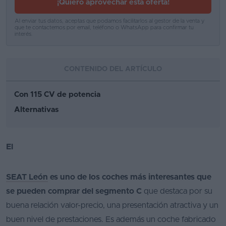
¡Quiero aprovechar esta oferta!
Favoritos
Al enviar tus datos, aceptas que podamos facilitarlos al gestor de la venta y
que te contactemos por email, teléfono o WhatsApp para confirmar tu
interés.
Concesionarios
Vender
CONTENIDO DEL ARTÍCULO
coche
Blog
Con 115 CV de potencia
Alternativas
Ventas
de
coches
El
2026
SEAT León
es uno de los coches más interesantes que
se pueden comprar del segmento C
que destaca por su
buena relación valor-precio, una presentación atractiva y un
buen nivel de prestaciones. Es además un coche fabricado