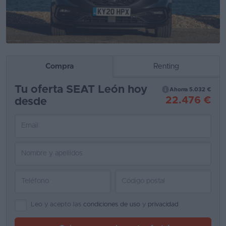
Segunda
mano
Eléctricos
Compra
Renting
Híbridos
Tu oferta SEAT León hoy
Ofertas
Ahorra 5.032 €
22.476 €
desde
Asistente
Foro
de
opiniones
Guías
de
compra
Leo y acepto las
condiciones de uso
y
privacidad
Comparador