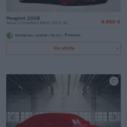
Peugeot 2008
9.990 €
Allure 1.2 PureTech 81KW 110CV SS
Alicante
105.892 km
|
4/2018
|
110 CV
|
Ver oferta