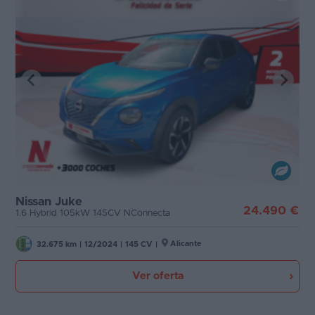
Nissan Juke
24.490 €
1.6 Hybrid 105kW 145CV NConnecta
Alicante
32.675 km
|
12/2024
|
145 CV
|
Ver oferta