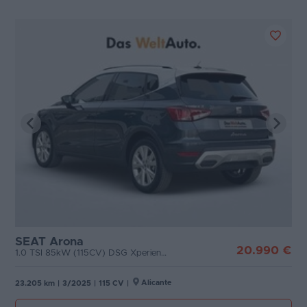
SEAT Arona
20.990 €
1.0 TSI 85kW (115CV) DSG Xperience XS
Alicante
23.205 km
|
3/2025
|
115 CV
|