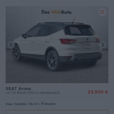
SEAT Arona
23.500 €
1.0 TSI 85kW (115CV) Start&amp;Stop FR
Alicante
8 km
|
5/2026
|
115 CV
|