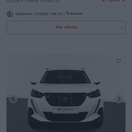
N2008 GT Hybrid 136 eDCS6
Alicante
12.600 km
|
3/2025
|
136 CV
|
Ver oferta