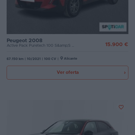
Peugeot 2008
15.900 €
Active Pack Puretech 100 S&amp;S BVM6
Alicante
67.150 km
|
10/2021
|
100 CV
|
Ver oferta