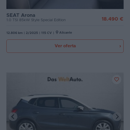
SEAT Arona
18.490 €
1.0 TSI 85kW Style Special Edition
Alicante
12.806 km
|
2/2025
|
115 CV
|
Ver oferta