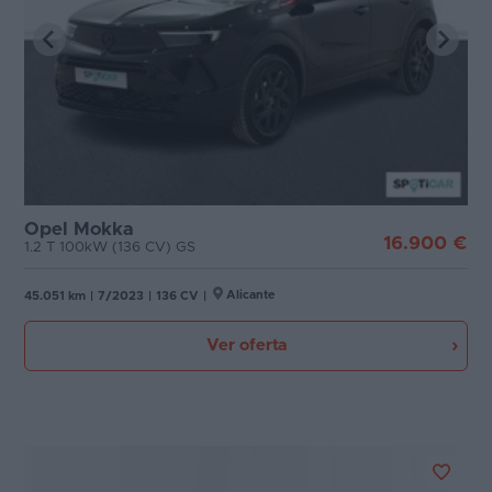
Opel Mokka
16.900 €
1.2 T 100kW (136 CV) GS
Alicante
45.051 km
|
7/2023
|
136 CV
|
Ver oferta