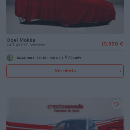
Opel Mokka
10.990 €
1.4 T 4X2 SS Selective
Alicante
118.331 km
|
1/2016
|
140 CV
|
Ver oferta