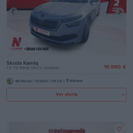
Skoda Kamiq
19.990 €
1.0 TSI 81kW 110CV Ambition
Alicante
69.152 km
|
11/2021
|
110 CV
|
Ver oferta