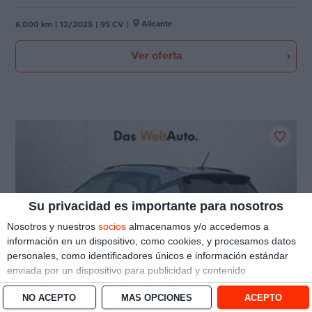
Alicante
6.000 km
|
12/2025
|
95 CV
|
Ver oferta
Su privacidad es importante para nosotros
Nosotros y nuestros
socios
almacenamos y/o accedemos a
información en un dispositivo, como cookies, y procesamos datos
personales, como identificadores únicos e información estándar
enviada por un dispositivo para publicidad y contenido
personalizado, medición de publicidad y contenido, investigación
NO ACEPTO
MÁS OPCIONES
ACEPTO
de audiencia y desarrollo de servicios.
Con su permiso, nosotros y