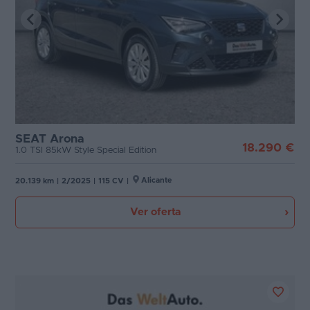
SEAT Arona
18.290 €
1.0 TSI 85kW Style Special Edition
Alicante
20.139 km
|
2/2025
|
115 CV
|
Ver oferta