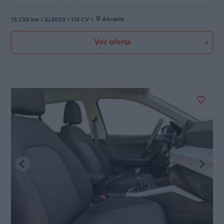
Alicante
15.730 km
|
2/2025
|
115 CV
|
Ver oferta