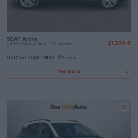
SEAT Arona
21.290 €
1.0 TSI 85kW (115CV) DSG Xperience XM
Alicante
16.257 km
|
1/2025
|
115 CV
|
Ver oferta