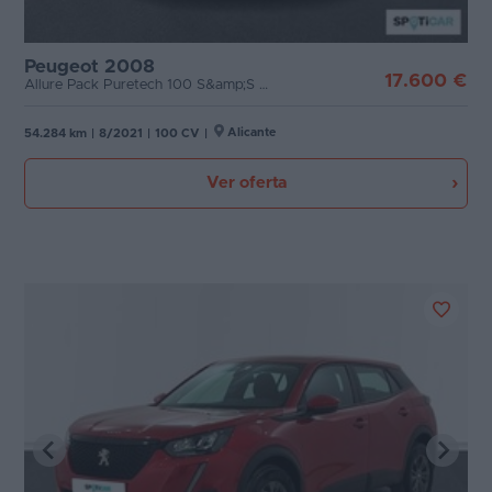
Peugeot 2008
17.600 €
Allure Pack Puretech 100 S&amp;S BVM6
Alicante
54.284 km
|
8/2021
|
100 CV
|
Ver oferta