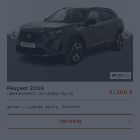
Peugeot 2008
21.200 €
Allure Puretech 130 S&amp;S EAT8
Alicante
42.000 km
|
2/2024
|
130 CV
|
Ver oferta