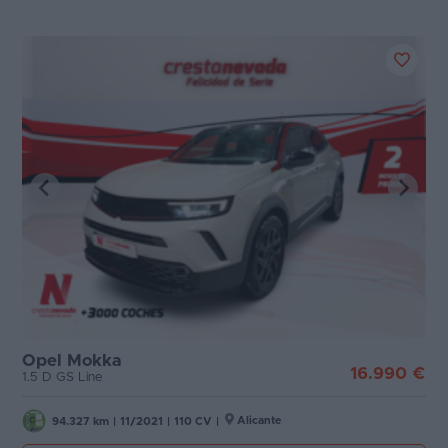
Opel Mokka
16.990 €
1.5 D GS Line
Alicante
94.327 km
|
11/2021
|
110 CV
|