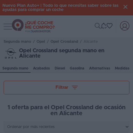
Nuevo Plan Auto+ | Todo lo que necesitas saber sobre las
ayudas para comprar un coche
Toggle navigation
Iniciar
sesión
Segunda mano
/
Opel
/
Opel Crossland
/
Alicante
Opel Crossland segunda mano en
Alicante
Inicio
Segunda mano
Acabados
Diesel
Gasolina
Alternativas
Medidas
Coches
nuevos
Tu presupuesto
Filtrar
Renting
Suscripción
1 oferta para el Opel Crossland de ocasión
en Alicante
Stock
Kilómetros
KM
0