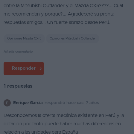
entre la Mitsubishi Outlander y el Mazda CX5????... Cual
Segunda
me recomiendan y porque?... Agradeceré su pronta
mano
respuestas amigos... Un fuerte abrazo desde Perú.
Eléctricos
Opiniones Mazda CX-5
Opiniones Mitsubishi Outlander
Híbridos
Añadir comentario
Ofertas
Asistente
Responder
Foro
de
1 respuestas
opiniones
Enrique García
respondió hace casi 7 años
Guías
de
Desconocemos la oferta mecánica existente en Perú y la
compra
dotación por tanto puede haber muchas diferencias en
relación a las unidades para España
Comparador