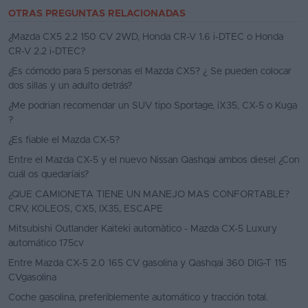
OTRAS PREGUNTAS RELACIONADAS
¿Mazda CX5 2.2 150 CV 2WD, Honda CR-V 1.6 i-DTEC o Honda
CR-V 2.2 i-DTEC?
¿Es cómodo para 5 personas el Mazda CX5? ¿ Se pueden colocar
dos sillas y un adulto detrás?
¿Me podrian recomendar un SUV tipo Sportage, iX35, CX-5 o Kuga
?
¿Es fiable el Mazda CX-5?
Entre el Mazda CX-5 y el nuevo Nissan Qashqai ambos diesel ¿Con
cuál os quedaríais?
¿QUE CAMIONETA TIENE UN MANEJO MAS CONFORTABLE?
CRV, KOLEOS, CX5, IX35, ESCAPE
Mitsubishi Outlander Kaiteki automàtico - Mazda CX-5 Luxury
automático 175cv
Entre Mazda CX-5 2.0 165 CV gasolina y Qashqai 360 DIG-T 115
CVgasolina
Coche gasolina, preferiblemente automático y tracción total.