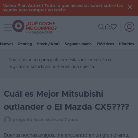
Nuevo Plan Auto+ | Todo lo que necesitas saber sobre las
ayudas para comprar un coche
Toggle navigation
Iniciar
sesión
Nuevos
Renting
Stock / Km0
Segunda mano
Eléctricos
Híbridos
Para enviar una pregunta necesitas
iniciar sesión
o
Inicio
registrarte
si todavía no tienes una cuenta.
Coches
nuevos
Cuál es Mejor Mitsubishi
Renting
outlander o El Mazda CX5????
Suscripción
Stock
preguntó hace hace casi 7 años
KM
0
Buenas noches amigos, me encuentro en un gran dilema,