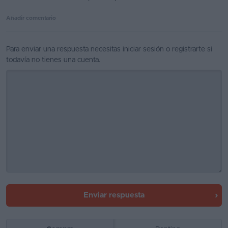
Favoritos
Añadir comentario
Concesionarios
Para enviar una respuesta necesitas
iniciar sesión
o
registrarte
si
Vender
todavía no tienes una cuenta.
coche
Blog
Ventas
de
coches
2026
Enviar respuesta