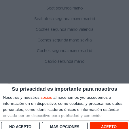
Seat segunda mano
Seat ateca segunda mano madrid
Coches segunda mano valencia
Coches segunda mano sevilla
Coches segunda mano madrid
Cabrio segunda mano
SÍGUENOS
Su privacidad es importante para nosotros
Nosotros y nuestros
socios
almacenamos y/o accedemos a
información en un dispositivo, como cookies, y procesamos datos
personales, como identificadores únicos e información estándar
Aviso legal
Política de privacidad
Política de cookies
enviada por un dispositivo para publicidad y contenido
Copyright © 2022 ¿Qué coche me compro?. Todos los derechos reservados
personalizado, medición de publicidad y contenido, investigación
NO ACEPTO
MÁS OPCIONES
ACEPTO
de audiencia y desarrollo de servicios.
Con su permiso, nosotros y