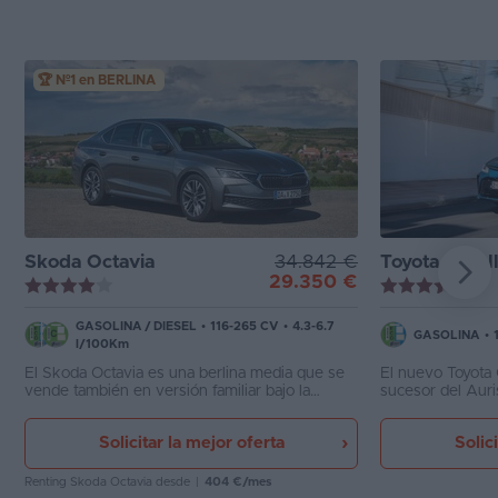
🏆 Nº1 en BERLINA
Skoda Octavia
34.842 €
Toyota Corolla 
29.350 €
GASOLINA
/
DIESEL
•
116-265 CV
•
4.3-6.7
GASOLINA
•
l/100Km
El Skoda Octavia es una berlina media que se
El nuevo Toyota 
vende también en versión familiar bajo la
sucesor del Auri
denominación Combi. Ambos destacan por su
presentación, ca
amplio interior y gran capacidad de carga,
posibilidades de
Solicitar la mejor oferta
Solic
contando con una gran gama mecánica con
exclusivamente 
versiones microhíbridas MHEV.
siempre con una 
Renting Skoda Octavia
desde
|
404 €/mes