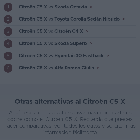
Citroën C5 X
vs
Skoda Octavia
>
1
Citroën C5 X
vs
Toyota Corolla Sedán Híbrido
>
2
Citroën C5 X
vs
Citroën C4 X
>
3
Citroën C5 X
vs
Skoda Superb
>
4
Citroën C5 X
vs
Hyundai i30 Fastback
>
5
Citroën C5 X
vs
Alfa Romeo Giulia
>
6
Otras alternativas al Citroën C5 X
Aquí tienes todas las alternativas para comprarte un
coche como el Citroën C5 X. Recuerda que puedes
hacer comparativas, ver todos los datos y solicitar más
información fácilmente