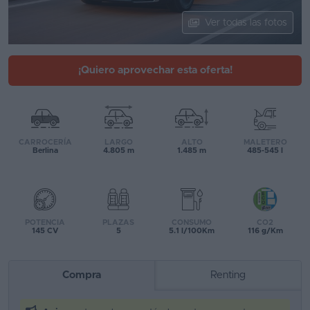
Segunda
Ver todas las fotos
mano
Eléctricos
¡Quiero aprovechar esta oferta!
Híbridos
Ofertas
CARROCERÍA
LARGO
ALTO
MALETERO
Asistente
Berlina
4.805 m
1.485 m
485-545 l
Foro
de
opiniones
POTENCIA
PLAZAS
CONSUMO
CO2
145 CV
5
5.1 l/100Km
116 g/Km
Guías
de
Compra
Renting
compra
Comparador