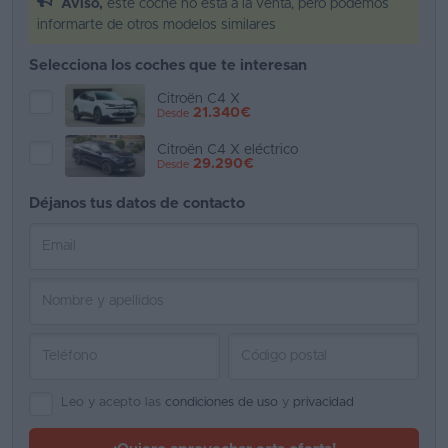
Aviso,
este coche no está a la venta, pero podemos
informarte de otros modelos similares
Favoritos
Selecciona los coches que te interesan
Concesionarios
Citroën C4 X
21.340€
Desde
Vender
coche
Citroën C4 X eléctrico
29.290€
Desde
Blog
Déjanos tus datos de contacto
Ventas
de
coches
2026
Leo y acepto las
condiciones de uso
y
privacidad