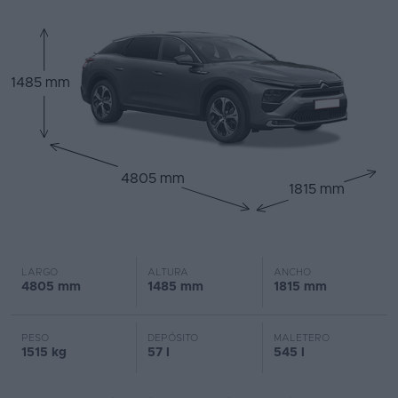
1485 mm
4805 mm
1815 mm
LARGO
ALTURA
ANCHO
4805 mm
1485 mm
1815 mm
PESO
DEPÓSITO
MALETERO
1515 kg
57 l
545 l