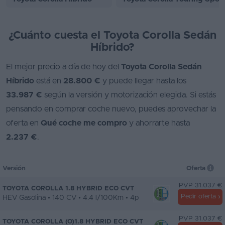
¿Cuánto cuesta el Toyota Corolla Sedán
Híbrido?
El mejor precio a día de hoy del
Toyota Corolla Sedán
Híbrido
está en
28.800 €
y puede llegar hasta los
33.987 €
según la versión y motorización elegida. Si estás
pensando en comprar coche nuevo, puedes aprovechar la
oferta en
Qué coche me compro
y ahorrarte hasta
2.237 €
.
Versión
Oferta
PVP 31.037 €
TOYOTA COROLLA 1.8 HYBRID ECO CVT
Pedir oferta
HEV Gasolina • 140 CV • 4.4 l/100Km • 4p
PVP 31.037 €
TOYOTA COROLLA (O)1.8 HYBRID ECO CVT