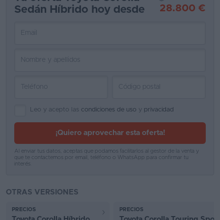
28.800 €
Sedán Híbrido hoy desde
Favoritos
Concesionarios
Vender
coche
Blog
Ventas
Leo y acepto las
condiciones de uso
y
privacidad
de
¡Quiero aprovechar esta oferta!
coches
2026
Al enviar tus datos, aceptas que podamos facilitarlos al gestor de la venta y
que te contactemos por email, teléfono o WhatsApp para confirmar tu
interés.
OTRAS VERSIONES
PRECIOS
PRECIOS
Toyota Corolla Híbrido
Toyota Corolla Touring Spor