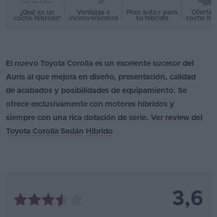
¿Qué es un
Ventajas e
Plan auto+ para
Ofertas
coche híbrido?
inconvenientes
tu híbrido
coche híb
El nuevo Toyota Corolla es un excelente sucesor del
Auris al que mejora en diseño, presentación, calidad
de acabados y posibilidades de equipamiento. Se
ofrece exclusivamente con motores híbridos y
siempre con una rica dotación de serie.
Ver review del
Toyota Corolla Sedán Híbrido
3,6