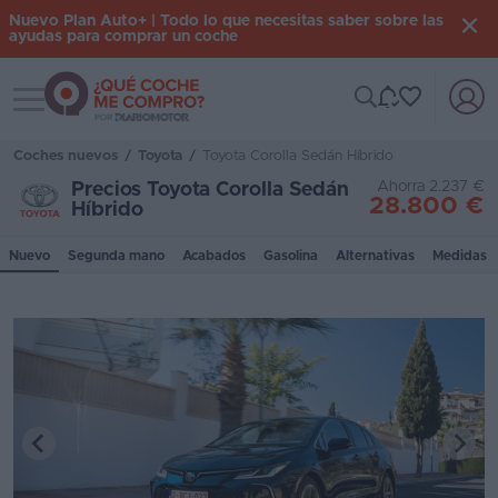
Nuevo Plan Auto+ | Todo lo que necesitas saber sobre las
ayudas para comprar un coche
Toggle navigation
Iniciar
sesión
Coches nuevos
/
Toyota
/
Toyota Corolla Sedán Híbrido
Ahorra 2.237 €
Precios Toyota Corolla Sedán
28.800 €
Híbrido
Inicio
Nuevo
Segunda mano
Acabados
Gasolina
Alternativas
Medidas
Coches
nuevos
Renting
Suscripción
Stock
KM
0