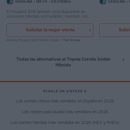
GASOLINA
•
180 CV
•
6.5 l/100Km
GASOLINA
•
El Peugeot 508 también está disponible en
versiones híbridas enchufables, siempre con
motor de gasolina, con diferentes potencias
que van desde los 225 CV hasta los 300 CV.
Solicitar la mejor oferta
Solic
Renting Peugeot 508 Híbrido
desde
|
724 €/mes
Todas las alternativas al Toyota Corolla Sedán
Híbrido
ÉCHALE UN VISTAZO A
Los coches chinos más vendidos en España en 2026
Los coches para ciudad más vendidos en 2026
Los coches híbridos más vendidos en 2026 (HEV y PHEV)