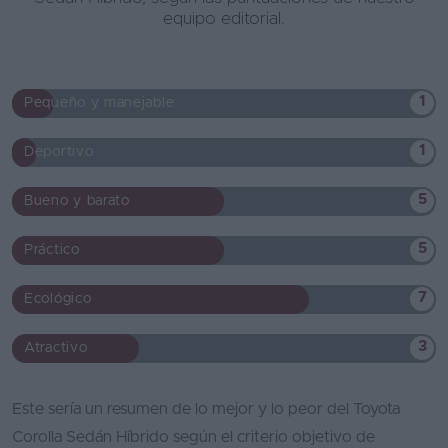
equipo editorial.
1
Pequeño y manejable
1
Deportivo
5
Bueno y barato
5
Práctico
7
Ecológico
3
Atractivo
Este sería un resumen de lo mejor y lo peor del Toyota
Corolla Sedán Híbrido según el criterio objetivo de