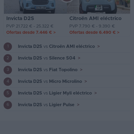
Invicta D2S
Citroën AMI eléctrico
PVP 21.722 € - 25.322 €
PVP 7.790 € - 9.390 €
Ofertas desde
7.446 €
>
Ofertas desde
6.490 €
>
Invicta D2S
vs
Citroën AMI eléctrico
>
1
Invicta D2S
vs
Silence S04
>
2
Invicta D2S
vs
Fiat Topolino
>
3
Invicta D2S
vs
Micro Microlino
>
4
Invicta D2S
vs
Ligier Myli eléctrico
>
5
Invicta D2S
vs
Ligier Pulse
>
6