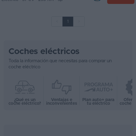
<
1
>
Coches eléctricos
Toda la información que necesitas para comprar un
coche eléctrico
¿Qué es un
Ventajas e
Plan auto+ para
Ofert
coche eléctrico?
inconvenientes
tu eléctrico
coche e