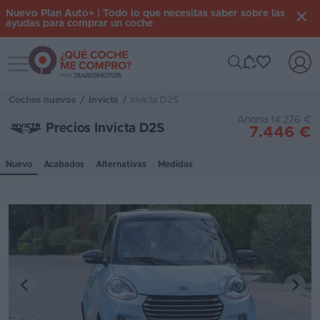
Nuevo Plan Auto+ | Todo lo que necesitas saber sobre las
ayudas para comprar un coche
Toggle navigation
Iniciar
sesión
Coches nuevos
/
Invicta
/
Invicta D2S
Ahorra 14.276 €
Precios Invicta D2S
7.446 €
Inicio
Nuevo
Acabados
Alternativas
Medidas
Coches
nuevos
Renting
Suscripción
Stock
KM
0