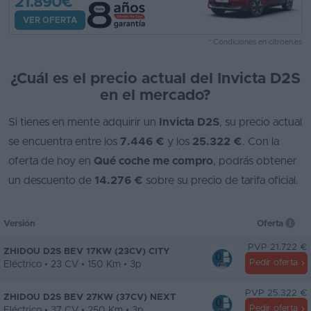
21.890€
VER OFERTA
* Condiciones en citroen.es
¿Cuál es el precio actual del Invicta D2S
en el mercado?
Si tienes en mente adquirir un
Invicta D2S
, su precio actual
se encuentra entre los
7.446 €
y los
25.322 €
. Con la
oferta de hoy en
Qué coche me compro
, podrás obtener
un descuento de
14.276 €
sobre su precio de tarifa oficial.
Versión
Oferta
PVP 21.722 €
ZHIDOU D2S BEV 17KW (23CV) CITY
Pedir oferta
Eléctrico • 23 CV • 150 Km • 3p
PVP 25.322 €
ZHIDOU D2S BEV 27KW (37CV) NEXT
Pedir oferta
Eléctrico • 37 CV • 250 Km • 3p