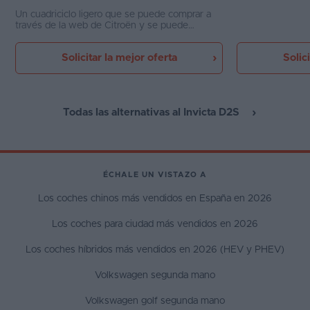
Un cuadriciclo ligero que se puede comprar a
través de la web de Citroën y se puede
conducir desde los 15 años. Es barato y puede
ser la excusa ideal para no comprarle un
Solicitar la mejor oferta
Solic
scooter a los adolescentes
Todas las alternativas al Invicta D2S
ÉCHALE UN VISTAZO A
Los coches chinos más vendidos en España en 2026
Los coches para ciudad más vendidos en 2026
Los coches híbridos más vendidos en 2026 (HEV y PHEV)
Volkswagen segunda mano
Volkswagen golf segunda mano