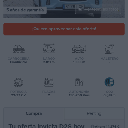
Segunda
Ver todas las fotos
5 años de garantía
mano
Eléctricos
¡Quiero aprovechar esta oferta!
Híbridos
Ofertas
CARROCERÍA
LARGO
ALTO
MALETERO
Asistente
Cuadriciclo
2.811 m
1.555 m
-
Foro
de
opiniones
POTENCIA
PLAZAS
AUTONOMÍA
CO2
23-37 CV
2
150-250 Kms
0 g/Km
Guías
de
Compra
Renting
compra
Tu oferta Invicta D2S hoy
Comparador
Ahorra 14.276 €