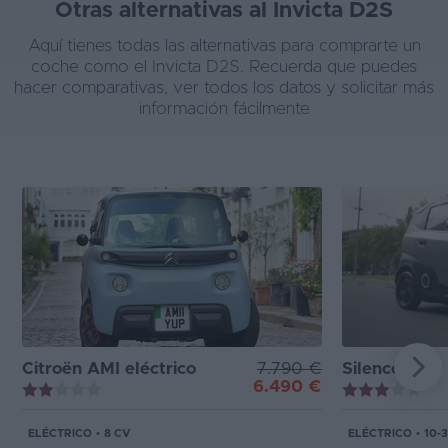
Otras alternativas al Invicta D2S
Aquí tienes todas las alternativas para comprarte un
coche como el Invicta D2S. Recuerda que puedes
hacer comparativas, ver todos los datos y solicitar más
información fácilmente
Citroën AMI eléctrico
7.790 €
Silence S04
6.490 €
ELÉCTRICO
•
8 CV
ELÉCTRICO
•
10-