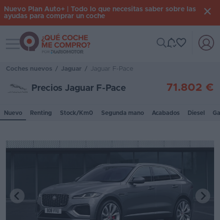
Nuevo Plan Auto+ | Todo lo que necesitas saber sobre las
ayudas para comprar un coche
Toggle navigation
Iniciar
sesión
Coches nuevos
/
Jaguar
/
Jaguar F-Pace
71.802 €
Precios Jaguar F-Pace
Inicio
Nuevo
Renting
Stock/Km0
Segunda mano
Acabados
Diesel
Ga
Coches
nuevos
Renting
Suscripción
Stock
KM
0