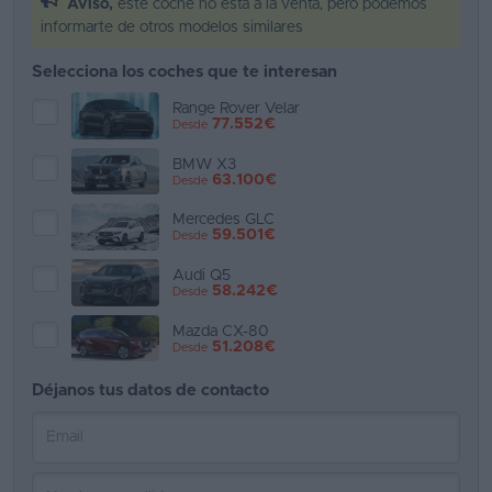
Aviso,
este coche no está a la venta, pero podemos
informarte de otros modelos similares
Favoritos
Selecciona los coches que te interesan
Concesionarios
Range Rover Velar
77.552€
Desde
Vender
coche
BMW X3
63.100€
Desde
Blog
Mercedes GLC
59.501€
Desde
Ventas
de
Audi Q5
58.242€
Desde
coches
2026
Mazda CX-80
51.208€
Desde
Déjanos tus datos de contacto