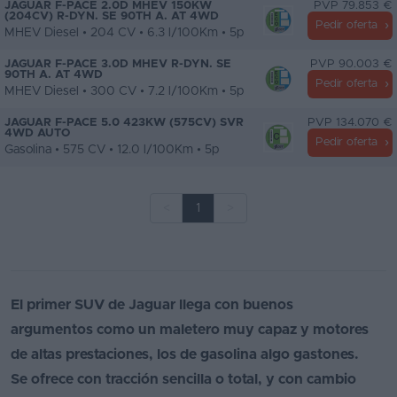
JAGUAR F-PACE 2.0D MHEV 150KW
PVP 79.853 €
(204CV) R-DYN. SE 90TH A. AT 4WD
Pedir oferta
MHEV Diesel • 204 CV • 6.3 l/100Km • 5p
JAGUAR F-PACE 3.0D MHEV R-DYN. SE
PVP 90.003 €
90TH A. AT 4WD
Pedir oferta
MHEV Diesel • 300 CV • 7.2 l/100Km • 5p
JAGUAR F-PACE 5.0 423KW (575CV) SVR
PVP 134.070 €
4WD AUTO
Pedir oferta
Gasolina • 575 CV • 12.0 l/100Km • 5p
<
1
>
El primer SUV de Jaguar llega con buenos
argumentos como un maletero muy capaz y motores
de altas prestaciones, los de gasolina algo gastones.
Se ofrece con tracción sencilla o total, y con cambio