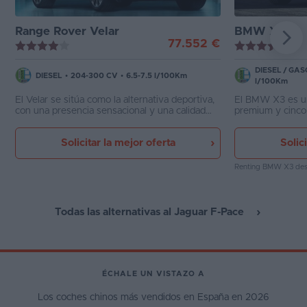
Range Rover Velar
BMW X3
77.552 €
DIESEL
/
GAS
DIESEL
•
204-300 CV
•
6.5-7.5 l/100Km
l/100Km
El Velar se sitúa como la alternativa deportiva,
El BMW X3 es un
con una presencia sensacional y una calidad
premium y cinco 
intachable. Complementa a la perfección a los
y el Mercedes GL
más clásicos Range Rover y Range Rover
trasera o total,
Solicitar la mejor oferta
Solic
Sport, contando también con tecnología
y gasolina con h
microhíbrida MHEV.
Renting BMW X3
de
Todas las alternativas al Jaguar F-Pace
ÉCHALE UN VISTAZO A
Los coches chinos más vendidos en España en 2026