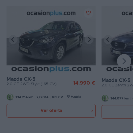
Mazda CX-5
Mazda CX-5
14.990 €
2.0 GE 2WD Style (165 CV)
2.0 GE Zenith 2
Madrid
134.214 km
|
7/2014
|
165 CV
|
144.077 km
|
Ver oferta