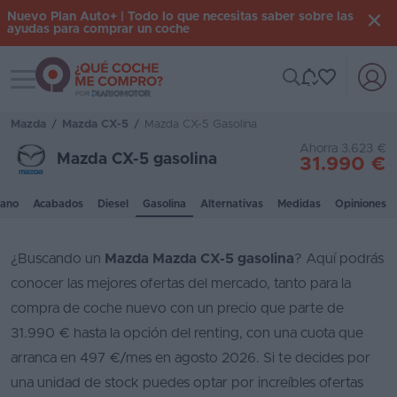
Nuevo Plan Auto+ | Todo lo que necesitas saber sobre las
ayudas para comprar un coche
Toggle navigation
Iniciar
sesión
Mazda
/
Mazda CX-5
/
Mazda CX-5 Gasolina
Ahorra 3.623 €
Mazda CX-5 gasolina
31.990 €
Inicio
ano
Acabados
Diesel
Gasolina
Alternativas
Medidas
Opiniones
Coches
nuevos
¿Buscando un
Mazda Mazda CX-5 gasolina
? Aquí podrás
Renting
conocer las mejores ofertas del mercado, tanto para la
Suscripción
compra de coche nuevo con un precio que parte de
31.990 € hasta la opción del renting, con una cuota que
Stock
arranca en 497 €/mes en agosto 2026. Si te decides por
KM
una unidad de stock puedes optar por increíbles ofertas
0