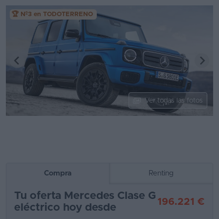
Segunda
🏆 Nº3 en TODOTERRENO
mano
Eléctricos
Híbridos
Ofertas
Ver todas las fotos
Asistente
Foro
de
opiniones
Guías
Compra
Renting
de
Tu oferta Mercedes Clase G
compra
196.221 €
eléctrico hoy desde
Comparador