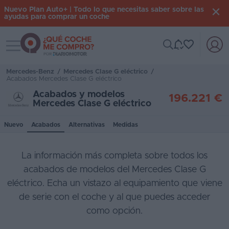
Nuevo Plan Auto+ | Todo lo que necesitas saber sobre las
ayudas para comprar un coche
Toggle navigation
Iniciar
sesión
Mercedes-Benz
/
Mercedes Clase G eléctrico
/
Acabados Mercedes Clase G eléctrico
Acabados y modelos
196.221 €
Inicio
Mercedes Clase G eléctrico
Coches
Nuevo
Acabados
Alternativas
Medidas
nuevos
La información más completa sobre todos los
Renting
acabados de modelos del Mercedes Clase G
Suscripción
eléctrico. Echa un vistazo al equipamiento que viene
de serie con el coche y al que puedes acceder
Stock
como opción.
KM
0