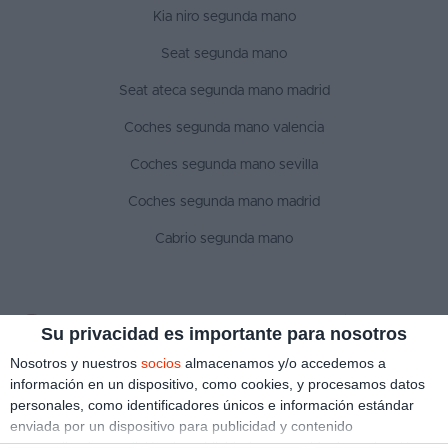
Kia niro segunda mano
Seat segunda mano
Seat ateca segunda mano madrid
Coches segunda mano valencia
Coches segunda mano sevilla
Coches segunda mano madrid
Cabrio segunda mano
SÍGUENOS
Su privacidad es importante para nosotros
Nosotros y nuestros
socios
almacenamos y/o accedemos a
información en un dispositivo, como cookies, y procesamos datos
personales, como identificadores únicos e información estándar
Aviso legal
Política de privacidad
Política de cookies
enviada por un dispositivo para publicidad y contenido
Copyright © 2022 ¿Qué coche me compro?. Todos los derechos reservados
personalizado, medición de publicidad y contenido, investigación