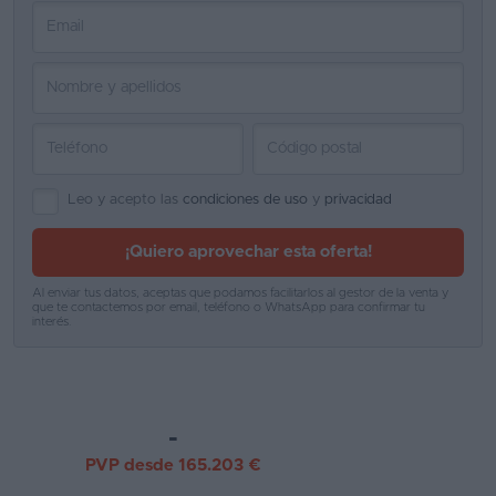
Favoritos
Concesionarios
Vender
coche
Leo y acepto las
condiciones de uso
y
privacidad
Blog
Ventas
¡Quiero aprovechar esta oferta!
de
Al enviar tus datos, aceptas que podamos facilitarlos al gestor de la venta y
coches
que te contactemos por email, teléfono o WhatsApp para confirmar tu
interés.
2026
-
PVP desde 165.203 €