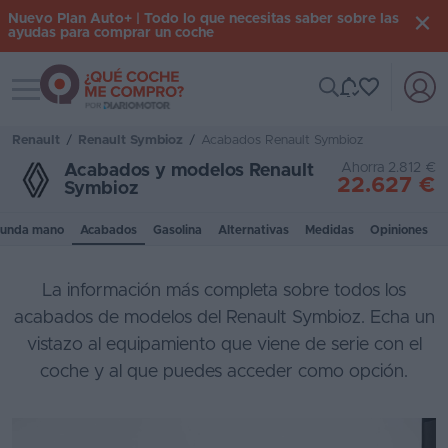
Nuevo Plan Auto+ | Todo lo que necesitas saber sobre las
ayudas para comprar un coche
Toggle navigation
Iniciar
sesión
Renault
/
Renault Symbioz
/
Acabados Renault Symbioz
Ahorra 2.812 €
Acabados y modelos Renault
22.627 €
Symbioz
Inicio
unda mano
Acabados
Gasolina
Alternativas
Medidas
Opiniones
Coches
nuevos
La información más completa sobre todos los
Renting
acabados de modelos del Renault Symbioz. Echa un
vistazo al equipamiento que viene de serie con el
Suscripción
coche y al que puedes acceder como opción.
Stock
KM
0