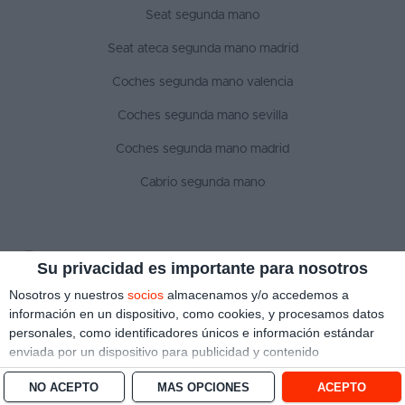
Seat segunda mano
Seat ateca segunda mano madrid
Coches segunda mano valencia
Coches segunda mano sevilla
Coches segunda mano madrid
Cabrio segunda mano
SÍGUENOS
Su privacidad es importante para nosotros
Nosotros y nuestros
socios
almacenamos y/o accedemos a
información en un dispositivo, como cookies, y procesamos datos
personales, como identificadores únicos e información estándar
Aviso legal
Política de privacidad
Política de cookies
enviada por un dispositivo para publicidad y contenido
Copyright © 2022 ¿Qué coche me compro?. Todos los derechos reservados
personalizado, medición de publicidad y contenido, investigación
NO ACEPTO
MÁS OPCIONES
ACEPTO
de audiencia y desarrollo de servicios.
Con su permiso, nosotros y