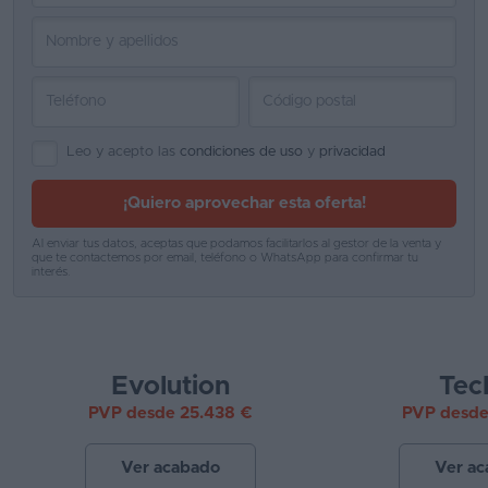
Favoritos
Concesionarios
Vender
Leo y acepto las
condiciones de uso
y
privacidad
coche
Blog
¡Quiero aprovechar esta oferta!
Ventas
Al enviar tus datos, aceptas que podamos facilitarlos al gestor de la venta y
que te contactemos por email, teléfono o WhatsApp para confirmar tu
de
interés.
coches
2026
Evolution
Tec
PVP desde 25.438 €
PVP desde
Ver acabado
Ver a