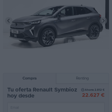
Segunda
mano
Eléctricos
Híbridos
Ver todas las fotos
Ofertas
Asistente
Foro
de
opiniones
Compra
Renting
Guías
Tu oferta Renault Symbioz
Ahorra 2.812 €
de
22.627 €
hoy desde
compra
Comparador