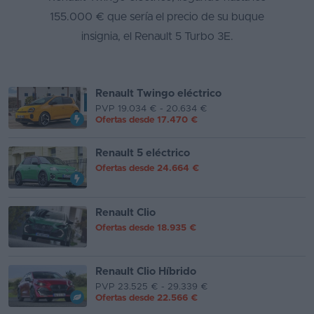
155.000 € que sería el precio de su buque
Segunda
insignia, el Renault 5 Turbo 3E.
mano
Eléctricos
Renault Twingo eléctrico
Híbridos
PVP 19.034 € - 20.634 €
Ofertas desde
17.470 €
Ofertas
Renault 5 eléctrico
Asistente
Ofertas desde
24.664 €
Foro
de
Renault Clio
opiniones
Ofertas desde
18.935 €
Guías
de
Renault Clio Híbrido
compra
PVP 23.525 € - 29.339 €
Ofertas desde
22.566 €
Comparador