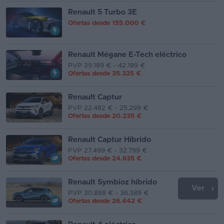
Renault 5 Turbo 3E
Favoritos
Ofertas desde
155.000 €
Concesionarios
Renault Mégane E-Tech eléctrico
Vender
PVP 39.189 € - 42.189 €
coche
Ofertas desde
35.325 €
Blog
Renault Captur
PVP 22.482 € - 25.299 €
Ventas
Ofertas desde
20.235 €
de
coches
Renault Captur Híbrido
2026
PVP 27.499 € - 32.799 €
Ofertas desde
24.635 €
Renault Symbioz híbrido
Ver
PVP 30.888 € - 36.389 €
Ofertas desde
26.442 €