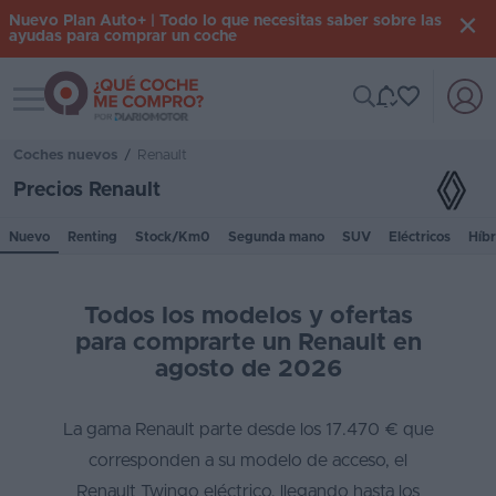
Nuevo Plan Auto+ | Todo lo que necesitas saber sobre las
ayudas para comprar un coche
Toggle navigation
Iniciar
sesión
Coches nuevos
/
Renault
Precios Renault
Inicio
Nuevo
Renting
Stock/Km0
Segunda mano
SUV
Eléctricos
Híbr
Coches
nuevos
Todos los modelos y ofertas
Renting
para comprarte un Renault en
agosto de 2026
Suscripción
Stock
La gama Renault parte desde los 17.470 € que
KM
corresponden a su modelo de acceso, el
0
Renault Twingo eléctrico, llegando hasta los